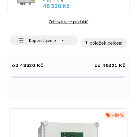
48 320 Kč
Zobrazit více produktů
Doporučujeme
1
položek celkem
Nejlevnější
Nejdražší
48320
Kč
48321
Kč
Nejprodávanější
Abecedně
–10 %