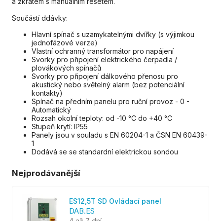
a zkratem s manuálním resetem.
Součástí ddávky:
Hlavní spínač s uzamykatelnými dvířky (s výjimkou
jednofázové verze)
Vlastní ochranný transformátor pro napájení
Svorky pro připojení elektrického čerpadla /
plovákových spínačů
Svorky pro připojení dálkového přenosu pro
akustický nebo světelný alarm (bez potenciální
kontakty)
Spínač na předním panelu pro ruční provoz - 0 -
Automatický
Rozsah okolní teploty: od -10 °C do +40 °C
Stupeň krytí: IP55
Panely jsou v souladu s EN 60204-1 a ČSN EN 60439-
1
Dodává se se standardní elektrickou sondou
Nejprodávanější
ES12,5T SD Ovládací panel
DAB.ES
4 až 7 dní