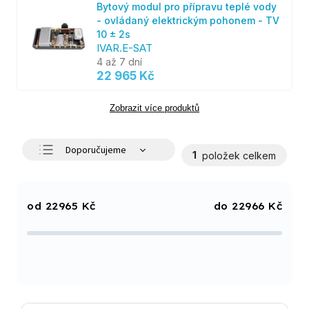
Bytový modul pro přípravu teplé vody
- ovládaný elektrickým pohonem - TV
10 ± 2s
IVAR.E-SAT
4 až 7 dní
22 965 Kč
Zobrazit více produktů
Doporučujeme
1
položek celkem
Nejlevnější
Nejdražší
22965
Kč
22966
Kč
Nejprodávanější
Abecedně