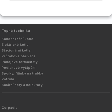
Topná technika
Kondenzační kotle
Elektrické kotle
Stacionární kotle
Průtokové ohřívače
Pokojové termostaty
Podlahové vytápění
Spojky, fitinky na trubky
Potrubí
Solární sety a kolektory
Čerpadla