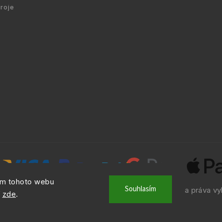
droje
ím tohoto webu
Souhlasím
ht © 2010 -
2026
NAVIO.CZ
|
. Všechna práva vy
info@navio.cz
í
zde
.