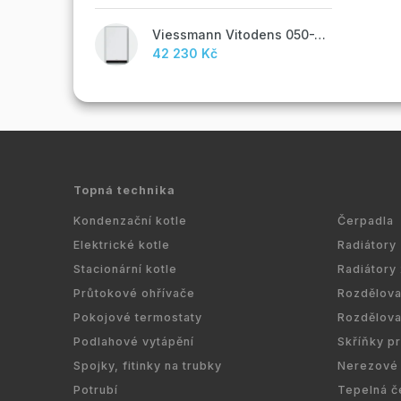
Viessmann Vitodens 050-W, 19 kW
42 230 Kč
Topná technika
Kondenzační kotle
Čerpadla
Elektrické kotle
Radiátory
Stacionární kotle
Radiátory
Průtokové ohřívače
Rozdělov
Pokojové termostaty
Rozdělov
Podlahové vytápění
Skříňky p
Spojky, fitinky na trubky
Nerezové 
Potrubí
Tepelná č