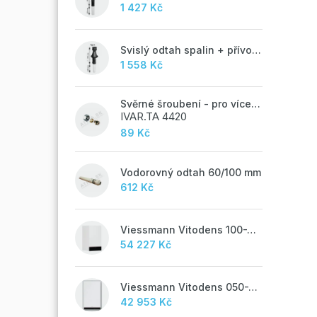
1 427 Kč
Svislý odtah spalin + přívod vzduchu 60/100 mm - A
1 558 Kč
Svěrné šroubení - pro vícevrstvé potrubí ALPEX - 16x2 ALU-EK
IVAR.TA 4420
89 Kč
Vodorovný odtah 60/100 mm
612 Kč
Viessmann Vitodens 100-W, 19 kW
54 227 Kč
Viessmann Vitodens 050-W, 19 kW, TUV
42 953 Kč