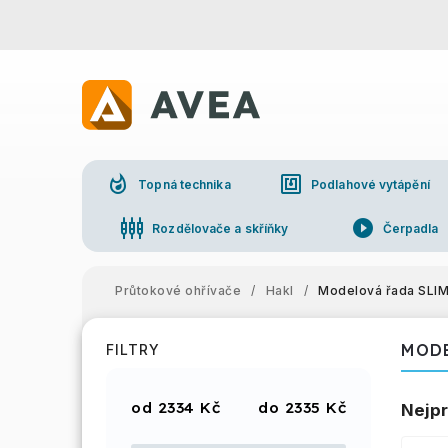
whatshot
nfc
Topná technika
Podlahové vytápění
settings_input_component
play_circle_filled
Rozdělovače a skříňky
Čerpadla
Průtokové ohřívače
/
Hakl
/
Modelová řada SLI
MODE
FILTRY
2334
Kč
2335
Kč
Nejpr