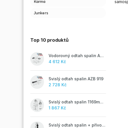
samosp
Karma
Junkers
Top 10 produktů
Vodorovný odtah spalin AZB 918
4 612 Kč
Svislý odtah spalin AZB 919
2 728 Kč
Svislý odtah spalin 1169mm, AZB 917
1 867 Kč
Svislý odtah spalin + přívod vzduchu 60/100 mm - M