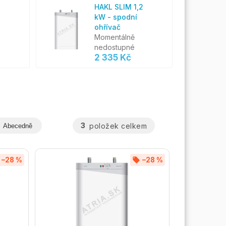
2
HAKL SLIM 1,2
kW - spodní
ohřívač
Momentálně
nedostupné
2 335 Kč
3
položek celkem
Abecedně
–28 %
–28 %