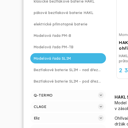
klasické beztlakové baterie HAKL
pákové beztlakové baterie HAKL
elektrické přímotopné baterie
Mome
Modelová řada PM-B
HAK
Modelová řada PM-TB
ohř
HAKL 
Modelová řada SLIM
2 
Beztlakové baterie SLIM - nad dřezem, nad umyvadlem
Beztlakové baterie SLIM - pod dřezem, pod umyvadlem
Q-TERMO
HAKL 
Model 
CLAGE
v zásob
Ohříva
Eliz
držák 