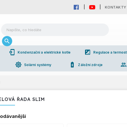
KONTAKTY
phonelink_setup
iso
Kondenzační a elektrické kotle
Regulace a termost
brightness_high
battery_charging_full
grou
Solární systémy
Záložní zdroje
M
LOVÁ ŘADA SLIM
odávanější