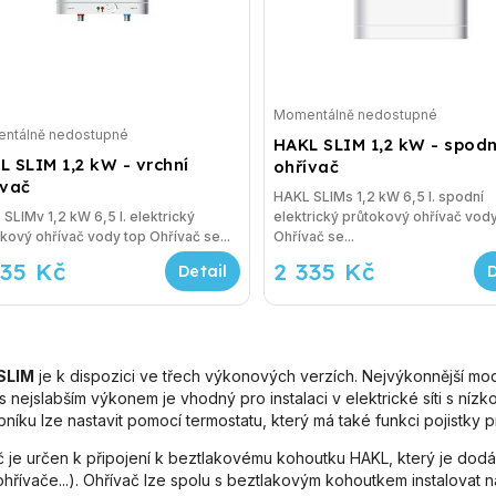
Momentálně nedostupné
ntálně nedostupné
HAKL SLIM 1,2 kW - spodn
L SLIM 1,2 kW - vrchní
ohřívač
ívač
HAKL SLIMs 1,2 kW 6,5 l. spodní
SLIMv 1,2 kW 6,5 l. elektrický
elektrický průtokový ohřívač vod
průtokový ohřívač vody top Ohřívač se...
Ohřívač se...
335 Kč
2 335 Kč
SLIM
je k dispozici ve třech výkonových verzích. Nejvýkonnější mod
s nejslabším výkonem je vhodný pro instalaci v elektrické síti s n
níku lze nastavit pomocí termostatu, který má také funkci pojistky pr
č je určen k připojení k beztlakovému kohoutku HAKL, který je dodá
ohřívače...). Ohřívač lze spolu s beztlakovým kohoutkem instalovat