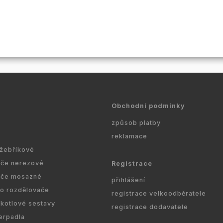
Obchodní podmínky
způsob platby
reklamace
 žebříkové
ače nerezové
Registrace
ače mosazné
přihlášení
ro rozdělovače
registrace velkoodběratele
kotlové sestavy
registrace dodavatele
erpadla