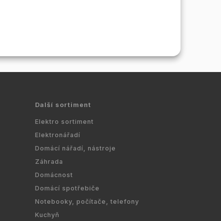
Další sortiment
Elektro sortiment
Elektronářadí
Domácí nářadí, nástroje
Záhrada
Domácnost
Domácí spotřebiče
Notebooky, počítače, telefony
Kuchyň