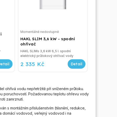
Momentálně nedostupné
í
HAKL SLIM 3,6 kW - spodní
ohřívač
y
HAKL SLIMs 3,6 kW 6,5 l. spodní
elektrický průtokový ohřívač vody
2 335 Kč
el ohřívá vodu nepřetržitě při sníženém průtoku.
ízkou poruchovostí. Požadovanou teplotu ohřevu vody
oti zamrznutí.
ván s montážním příslušenstvím (těsnění, redukce,
 na domácí vodovod, veřejný vodovod i na