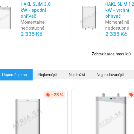
HAKL SLIM 3,6
HAKL SLIM 1,
kW - spodní
kW - vrchní
ohřívač
ohřívač
Momentálně
Momentálně
nedostupné
nedostupné
2 335 Kč
2 335 Kč
Zobrazit více produktů
Doporučujeme
Nejlevnější
Nejdražší
Nejprodávanější
–28 %