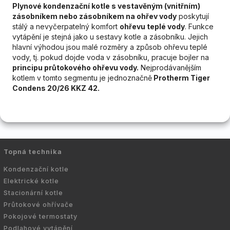
Plynové kondenzační kotle s vestavěným (vnitřním)
zásobníkem nebo zásobníkem na ohřev vody
poskytují
stálý a nevyčerpatelný komfort
ohřevu teplé vody
. Funkce
vytápění je stejná jako u sestavy kotle a zásobníku. Jejich
hlavní výhodou jsou malé rozměry a způsob ohřevu teplé
vody, tj. pokud dojde voda v zásobníku, pracuje bojler na
principu průtokového ohřevu vody.
Nejprodávanějším
kotlem v tomto segmentu je jednoznačně
Protherm Tiger
Condens 20/26 KKZ 42.
Topná technika
Kondenzační kotle
Elektrické kotle
Stacionární kotle
Průtokové ohřívače
Pokojové termostaty
Podlahové vytápění