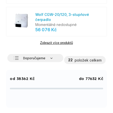
Wolf CGW-20/120, 3-stupňové
čerpadlo
Momentálně nedostupné
56 076 Kč
Zobrazit více produktů
Doporučujeme
22
položek celkem
Nejlevnější
Nejdražší
38362
Kč
77632
Kč
Nejprodávanější
Abecedně