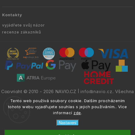
Kontakty
vyjádřete svůj názor
recenze zákazníků
Copyright © 2010 -
2026
NAVIO.CZ
|
. Všechna
info@navio.cz
práva vyhrazena.
Tento web používá soubory cookie. Dalším procházením
tohoto webu vyjadřujete souhlas s jejich používáním.. Více
informací
zde
.
Nastavení
email
info@navio.cz