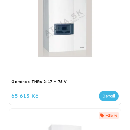
Geminox THRs 2-17 M 75 V
65 613 Kč
–35 %