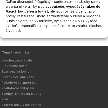
Dalším dlouhodobě úspěšným sortimentem z nabídky sanity
a sanitární keramiky jsou
vysoušeče, vysoušeče rukou do
Vašich koupelen a toalet,
ale jsou rovněž určeny i pro
hotely, restaurace, školy, administrativní budovy a podobně.
U nás najdete jen vysoušeče, vysoušeče rukou z vysoce
kvalitních materiálů a komponentů, které jim zaručují dlouhou
životnost.
Topná technika
Kondenzační kotle
Elektrické kotle
Stacionární kotle
Průtokové ohřívače
Pokojové termostaty
Podlahové vytápění
Spojky, fitinky na trubky
Potrubí
Solární sety a kolektory