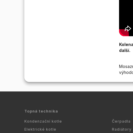
Kolena
další.
Mosaz
výhodo
Topná technika
Kondenzační kotle
Čerpadla
Elektrické kotle
Radiátory