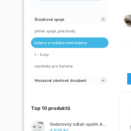
Šroubové spoje
přímé spoje, přechody
kolena a redukovaná kolena
t - kusy
nástěnky pro baterie
Mosazné závitové šroubení
Top 10 produktů
Vodorovný odtah spalin AZB 918
4 626 Kč