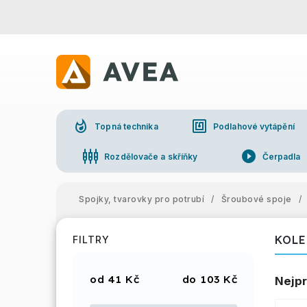
whatshot
nfc
Topná technika
Podlahové vytápění
settings_input_component
play_circle_filled
Rozdělovače a skříňky
Čerpadla
Spojky, tvarovky pro potrubí
/
Šroubové spoje
/
KOLE
FILTRY
41
Kč
103
Kč
Nejpr