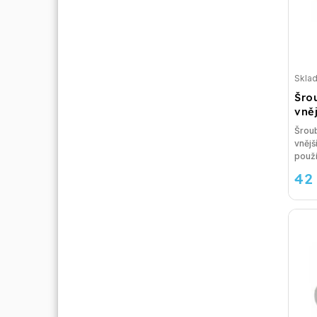
Skla
Šro
vně
Šrou
vnějš
použit
42