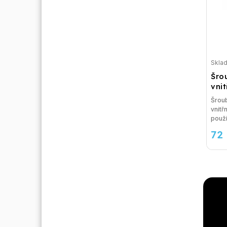
Skla
Šro
vni
Šrou
vnitř
použit
72