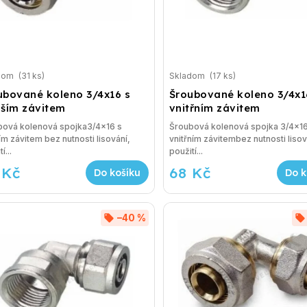
dom
(31 ks)
Skladom
(17 ks)
ubované koleno 3/4x16 s
Šroubované koleno 3/4x1
jším závitem
vnitřním závitem
bová kolenová spojka3/4x16 s
Šroubová kolenová spojka 3/4x1
ím závitem bez nutnosti lisování,
vnitřním závitembez nutnosti lisov
í...
použití...
 Kč
68 Kč
Do košíku
Do k
–40 %