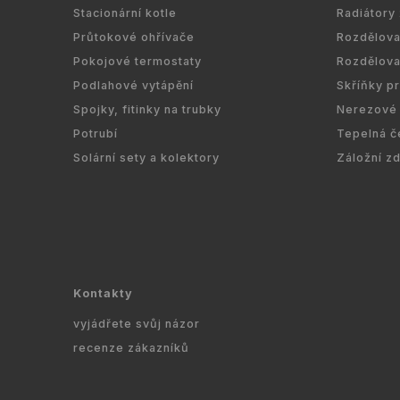
Stacionární kotle
Radiátory
Průtokové ohřívače
Rozdělov
Pokojové termostaty
Rozdělov
Podlahové vytápění
Skříňky p
Spojky, fitinky na trubky
Nerezové 
Potrubí
Tepelná č
Solární sety a kolektory
Záložní z
Kontakty
vyjádřete svůj názor
recenze zákazníků