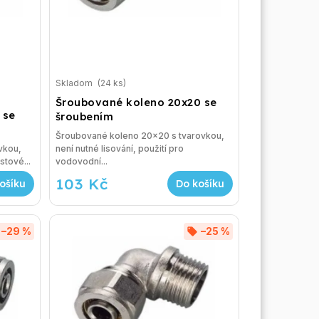
Skladom
(24 ks)
Šroubované koleno 20x20 se
 se
šroubením
Šroubované koleno 20x20 s tvarovkou,
vkou,
není nutné lisování, použití pro
stové...
vodovodní...
103 Kč
ošíku
Do košíku
–29 %
–25 %