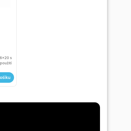
16x20 s
použití
ošíku