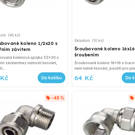
dom
(45 ks)
Skladom
(10 ks)
ubované koleno 1/2x20 s
Šroubované koleno 16x16
třním závitem
šroubením
bovaná kolenová spojka 1/2x20 s
ním závitembez nutnosti lisování,
Šroubované koleno 16x16 s tvaro
í...
není nutné lisování, použití pro pla
 Kč
64 Kč
Do košíku
Do k
–48 %