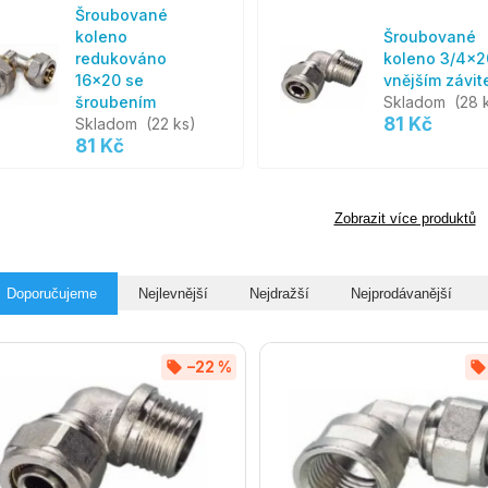
Šroubované
koleno
Šroubované
redukováno
koleno 3/4x2
16x20 se
vnějším závi
šroubením
Skladom
(28 
81 Kč
Skladom
(22 ks)
81 Kč
Zobrazit více produktů
Doporučujeme
Nejlevnější
Nejdražší
Nejprodávanější
–22 %