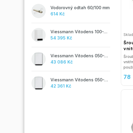
Vodorovný odtah 60/100 mm
614 Kč
Viessmann Vitodens 100-W, 19 kW
Skla
54 395 Kč
Šro
vni
Viessmann Vitodens 050-W, 19 kW, TUV
Šrou
43 086 Kč
vnitř
použit
78
Viessmann Vitodens 050-W, 19 kW
42 361 Kč