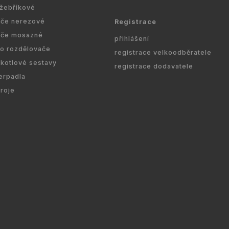
 žebříkové
ače nerezové
Registrace
ače mosazné
přihlášení
ro rozdělovače
registrace velkoodběratele
kotlové sestavy
registrace dodavatele
erpadla
droje