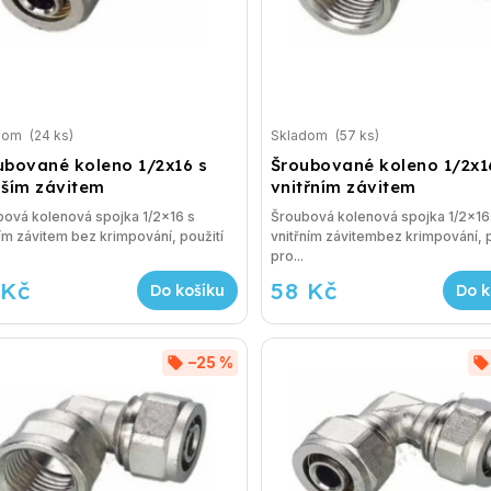
dom
(24 ks)
Skladom
(57 ks)
ubované koleno 1/2x16 s
Šroubované koleno 1/2x1
jším závitem
vnitřním závitem
ová kolenová spojka 1/2x16 s
Šroubová kolenová spojka 1/2x16
ím závitem bez krimpování, použití
vnitřním závitembez krimpování, p
pro...
 Kč
58 Kč
Do košíku
Do k
–25 %