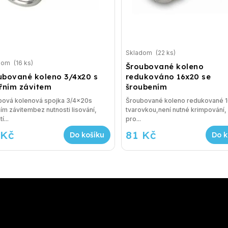
Skladom
(22 ks)
dom
(16 ks)
Šroubované koleno
ubované koleno 3/4x20 s
redukováno 16x20 se
třním závitem
šroubením
bová kolenová spojka 3/4x20s
Šroubované koleno redukované 
ním závitembez nutnosti lisování,
tvarovkou,není nutné krimpování, 
í...
pro...
 Kč
81 Kč
Do košíku
Do k