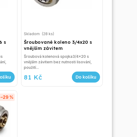
Skladom
(28 ks)
6 s
Šroubované koleno 3/4x20 s
vnějším závitem
6s
Šroubová kolenová spojka3/4x20 s
ání,
vnějším závitem bez nutnosti lisování,
použití...
81 Kč
ošíku
Do košíku
–29 %