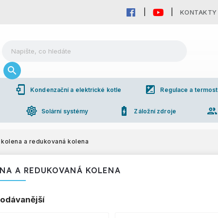
KONTAKTY
phonelink_setup
iso
Kondenzační a elektrické kotle
Regulace a termost
brightness_high
battery_charging_full
grou
Solární systémy
Záložní zdroje
kolena a redukovaná kolena
NA A REDUKOVANÁ KOLENA
odávanější