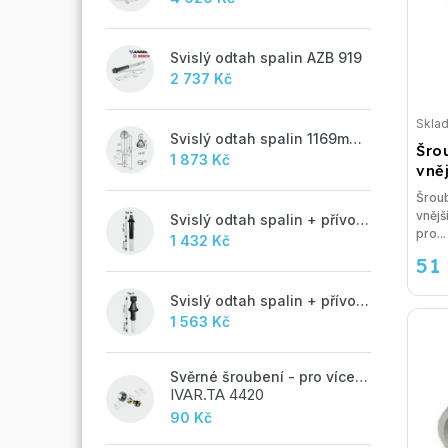
Svislý odtah spalin AZB 919
2 737 Kč
Skla
Svislý odtah spalin 1169mm, AZB 917
Šro
1 873 Kč
vně
Šroub
vnějš
Svislý odtah spalin + přívod vzduchu 60/100 mm - M
pro...
1 432 Kč
51
Svislý odtah spalin + přívod vzduchu 60/100 mm - A
1 563 Kč
Svěrné šroubení - pro vícevrstvé potrubí ALPEX - 16x2 ALU-EK
IVAR.TA 4420
90 Kč