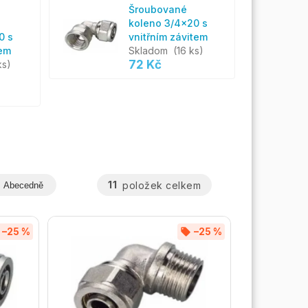
Šroubované
koleno 3/4x20 s
0 s
vnitřním závitem
tem
Skladom
(16 ks)
72 Kč
ks)
11
položek celkem
Abecedně
–25 %
–25 %