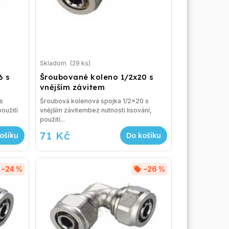
Skladom
(29 ks)
6 s
Šroubované koleno 1/2x20 s
vnějším závitem
s
Šroubová kolenová spojka 1/2x20 s
oužití
vnějším závitembez nutnosti lisování,
použití...
71 Kč
ošíku
Do košíku
–24 %
–26 %