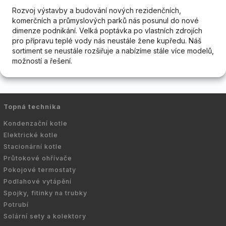
Rozvoj výstavby a budování nových rezidenčních,
komerčních a průmyslových parků nás posunul do nové
dimenze podnikání. Velká poptávka po vlastních zdrojích
pro přípravu teplé vody nás neustále žene kupředu. Náš
sortiment se neustále rozšiřuje a nabízíme stále více modelů,
možností a řešení.
Topná technika
Kondenzační kotle
Elektrické kotle
Stacionární kotle
Průtokové ohřívače
Pokojové termostaty
Podlahové vytápění
Spojky, fitinky na trubky
Potrubí
Solární sety a kolektory