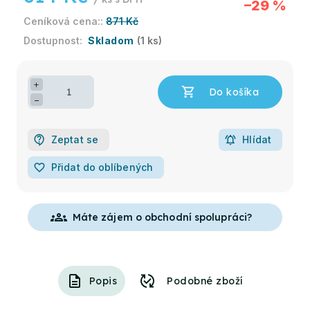
–29 %
871 Kč
Skladom
(1 ks)
+
−
Zeptat se
Hlídat
favorite_border
Přidat do oblíbených
groups
Popis