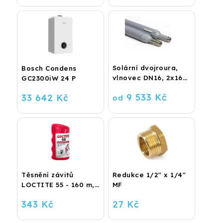
Solární dvojroura,
Bosch Condens
vlnovec DN16, 2x16
GC2300iW 24 P
metrů
9 533 Kč
33 642 Kč
od
Těsnění závitů
Redukce 1/2" x 1/4"
LOCTITE 55 - 160 m,
MF
role
343 Kč
27 Kč