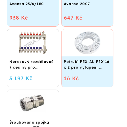
Avansa 25/6/180
Avansa 2007
938 Kč
647 Kč
Nerezový rozdělovač
Potrubí PEX-AL-PEX 16
7 cestný pro
x 2 pro vytápění,
podlahové vytápění
podlahové topení a
3 197 Kč
16 Kč
vodu
Šroubovaná spojka