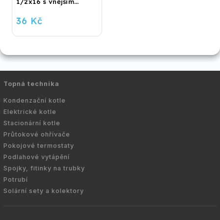
1/2x16 s vnějším
závitem
36 Kč
Topná technika
Kondenzační kotle
Elektrické kotle
Stacionární kotle
Průtokové ohřívače
Pokojové termostaty
Podlahové vytápění
Spojky, fitinky na trubky
Potrubí
Solární sety a kolektory