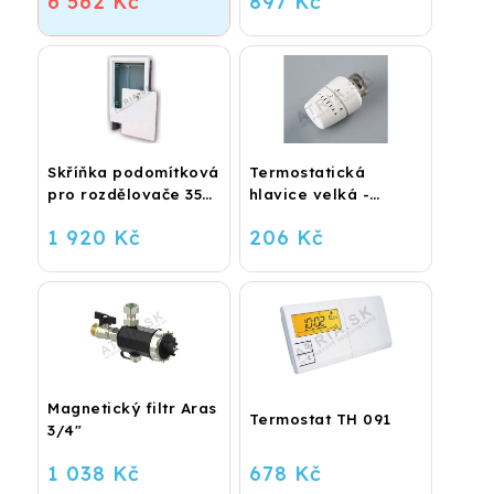
6 562 Kč
897 Kč
Skříňka podomítková
Termostatická
pro rozdělovače 350
hlavice velká -
x 560
lakovaná
1 920 Kč
206 Kč
Magnetický filtr Aras
Termostat TH 091
3/4"
1 038 Kč
678 Kč