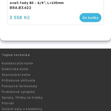
oceli řady B3 - 6/4"; L=105mm
BRA.B3.622
3 558 Kč
Do košíku
Topná technika
Kondenzační kotle
Elektrické kotle
Stacionární kotle
Průtokové ohřívače
Pokojové termostaty
Podlahové vytápění
Spojky, fitinky na trubky
Potrubí
Solární sety a kolektory