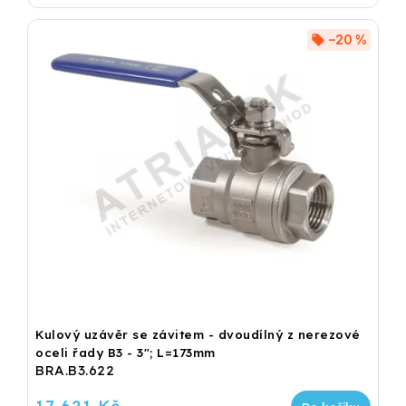
–20 %
Kulový uzávěr se závitem - dvoudílný z nerezové
oceli řady B3 - 3"; L=173mm
BRA.B3.622