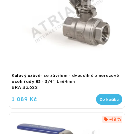
Kulový uzávěr se závitem - dvoudílná z nerezové
oceli řady B3 - 3/4"; L=64mm
BRA.B3.622
1 089 Kč
Do košíku
–19 %