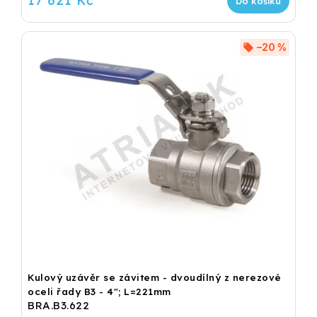
17 621 Kč
Do košíku
–20 %
Kulový uzávěr se závitem - dvoudílný z nerezové
oceli řady B3 - 4"; L=221mm
BRA.B3.622