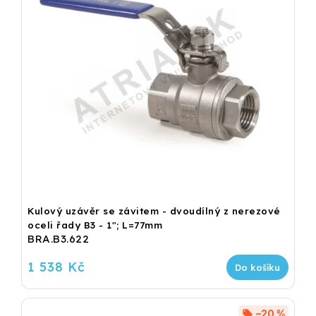
Kulový uzávěr se závitem - dvoudílný z nerezové
oceli řady B3 - 1"; L=77mm
BRA.B3.622
1 538 Kč
Do košíku
–20 %