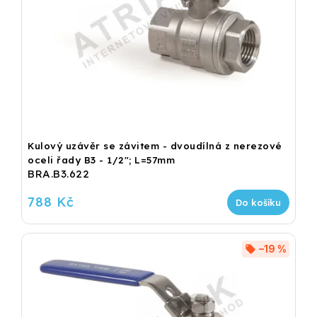
Kulový uzávěr se závitem - dvoudílná z nerezové
oceli řady B3 - 1/2"; L=57mm
BRA.B3.622
788 Kč
Do košíku
–19 %