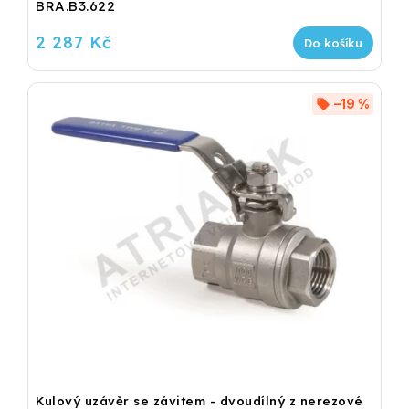
BRA.B3.622
2 287 Kč
Do košíku
–19 %
Kulový uzávěr se závitem - dvoudílný z nerezové