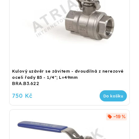
Kulový uzávěr se závitem - dvoudílná z nerezové
oceli řady B3 - 1/4"; L=49mm
BRA.B3.622
750 Kč
Do košíku
–19 %