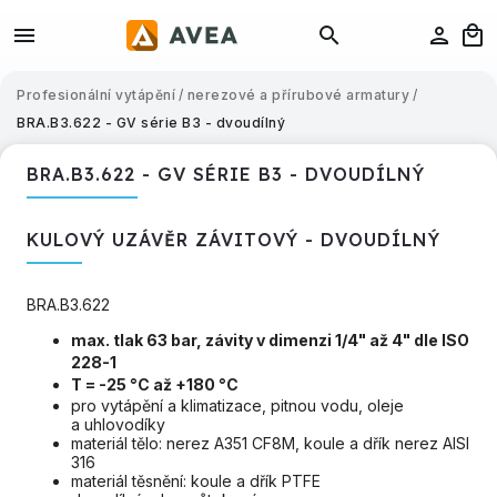
Profesionální vytápění
/
nerezové a přírubové armatury
/
BRA.B3.622 - GV série B3 - dvoudílný
BRA.B3.622 - GV SÉRIE B3 - DVOUDÍLNÝ
KULOVÝ UZÁVĚR ZÁVITOVÝ - DVOUDÍLNÝ
BRA.B3.622
max. tlak 63 bar, závity v dimenzi 1/4" až 4" dle ISO
228-1
T = -25 °C až +180 °C
pro vytápění a klimatizace, pitnou vodu, oleje
a uhlovodíky
materiál tělo: nerez A351 CF8M, koule a dřík nerez AISI
316
materiál těsnění: koule a dřík PTFE