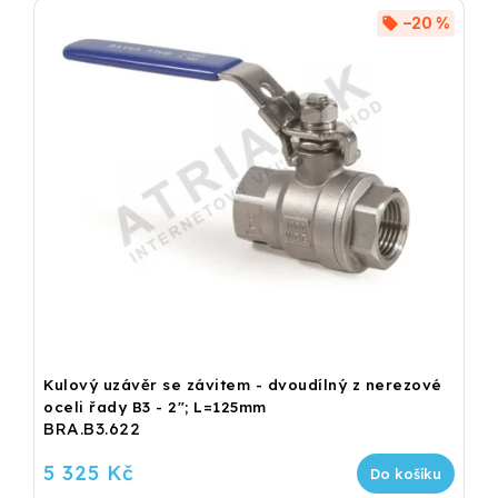
–20 %
Kulový uzávěr se závitem - dvoudílný z nerezové
oceli řady B3 - 2"; L=125mm
BRA.B3.622
5 325 Kč
Do košíku