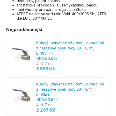
dvoudílný, plnoprůtokový
antistatické provedení, s uzamykatelnou pákou
není vhodný pro páru a regulaci průtoku
ATEST na pitnou vodu dle Vyhl. 409/2005 Sb., ATEX
dle EU č. 2014/34/EU
Nejprodávanější
Kulový uzávěr se závitem - dvoudílný
z nerezové oceli řady B3 - 6/4";
L=105mm
BRA.B3.622
4 až 7 dní
3 558 Kč
Kulový uzávěr se závitem - dvoudílný
z nerezové oceli řady B3 - 5/4";
L=90mm
BRA.B3.622
4 až 7 dní
2 287 Kč