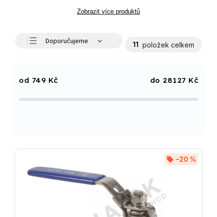
Zobrazit více produktů
Doporučujeme
11
položek celkem
Nejlevnější
Nejdražší
749
Kč
28127
Kč
Nejprodávanější
Abecedně
–20 %