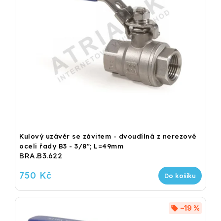
Kulový uzávěr se závitem - dvoudílná z nerezové
oceli řady B3 - 3/8"; L=49mm
BRA.B3.622
750 Kč
Do košíku
–19 %