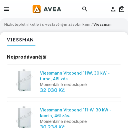
Nízkoteplotní kotle
/
s vestavěným zásobníkem
/
Viessman
VIESSMAN
Nejprodávanější
Viessmann Vitopend 111W, 30 kW -
turbo, 46l zás.
Momentálně nedostupné
32 030 Kč
Viessmann Vitopend 111-W, 30 kW -
komín, 46l zás.
Momentálně nedostupné
30 234 Kč