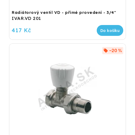
Radiátorový ventil VD - přímé provedení - 3/4"
IVAR.VD 201
417 Kč
Do košíku
–20 %