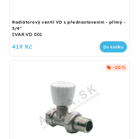
Radiátorový ventil VD s přednastavením - přímý -
3/4"
IVAR.VD 001
419 Kč
Do košíku
–20 %