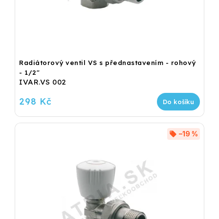
Radiátorový ventil VS s přednastavením - rohový
- 1/2"
IVAR.VS 002
298 Kč
Do košíku
–19 %