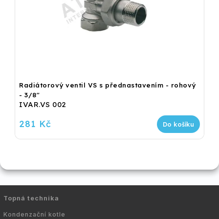
Radiátorový ventil VS s přednastavením - rohový
- 3/8"
IVAR.VS 002
281 Kč
Do košíku
Topná technika
Kondenzační kotle