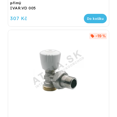
přímý
IVAR.VD 005
307 Kč
Do košíku
–19 %