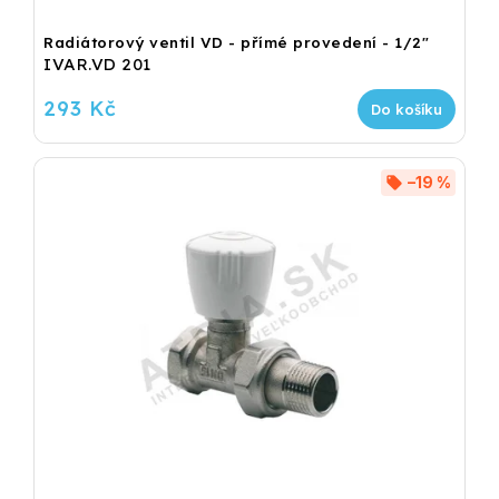
Radiátorový ventil VD - přímé provedení - 1/2"
IVAR.VD 201
293 Kč
Do košíku
–19 %