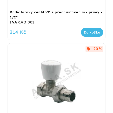
Radiátorový ventil VD s přednastavením - přímý -
1/2"
IVAR.VD 001
314 Kč
Do košíku
–20 %