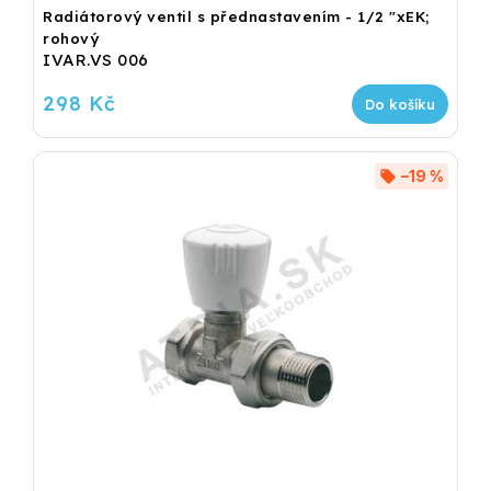
Radiátorový ventil s přednastavením - 1/2 "xEK;
rohový
IVAR.VS 006
298 Kč
Do košíku
–19 %