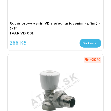
Radiátorový ventil VD s přednastavením - přímý -
3/8"
IVAR.VD 001
288 Kč
Do košíku
–20 %