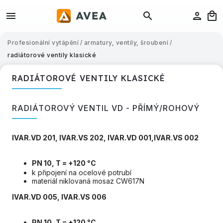
Profesionální vytápění
/
armatury, ventily, šroubení
/
radiátorové ventily klasické
RADIÁTOROVÉ VENTILY KLASICKÉ
RADIÁTOROVÝ VENTIL VD - PŘÍMÝ/ROHOVÝ
IVAR.VD 201, IVAR.VS 202, IVAR.VD 001,IVAR.VS 002
PN 10, T = +120 °C
k připojení na ocelové potrubí
materiál niklovaná mosaz CW617N
IVAR.VD 005, IVAR.VS 006
PN 10, T = +120 °C