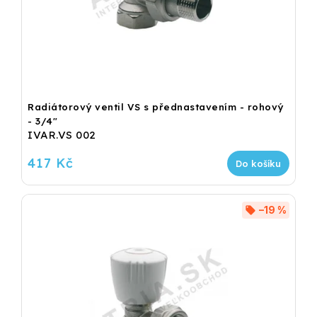
Radiátorový ventil VS s přednastavením - rohový
- 3/4"
IVAR.VS 002
417 Kč
Do košíku
–19 %