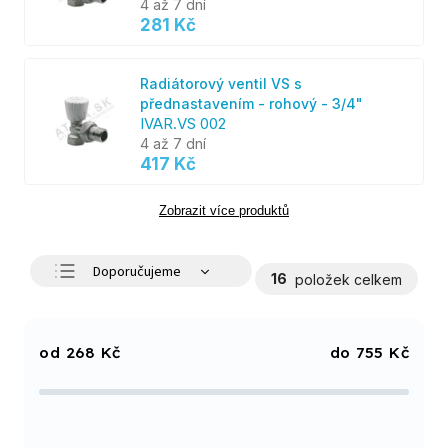
4 až 7 dní
281 Kč
Radiátorový ventil VS s
přednastavením - rohový - 3/4"
IVAR.VS 002
4 až 7 dní
417 Kč
Zobrazit více produktů
Doporučujeme
16
položek celkem
Nejlevnější
Nejdražší
268
Kč
755
Kč
Nejprodávanější
Abecedně