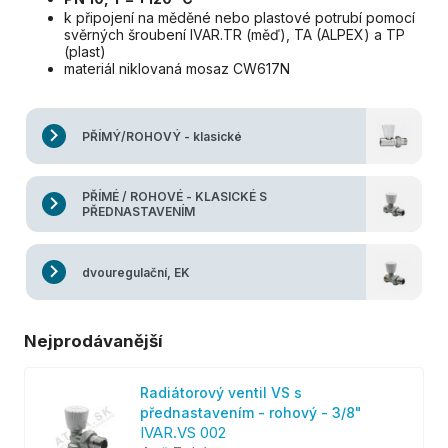
k připojení na měděné nebo plastové potrubí pomocí
svěrných šroubení IVAR.TR (měď), TA (ALPEX) a TP
(plast)
materiál niklovaná mosaz CW617N
PŘÍMÝ/ROHOVÝ - klasické
PŘÍMÉ / ROHOVÉ - KLASICKÉ S
PŘEDNASTAVENÍM
dvouregulační, EK
Nejprodávanější
Radiátorový ventil VS s
přednastavením - rohový - 3/8"
IVAR.VS 002