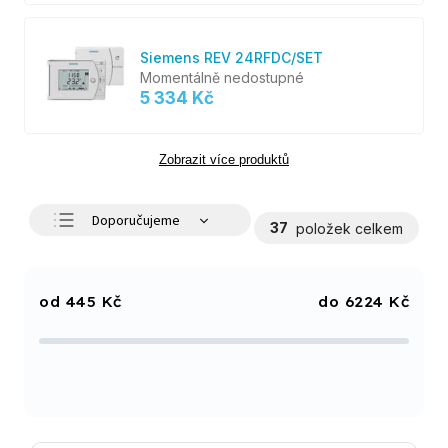
Siemens REV 24RFDC/SET
Momentálně nedostupné
5 334 Kč
Zobrazit více produktů
Doporučujeme
37
položek celkem
Nejlevnější
Nejdražší
445
Kč
6224
Kč
Nejprodávanější
Abecedně