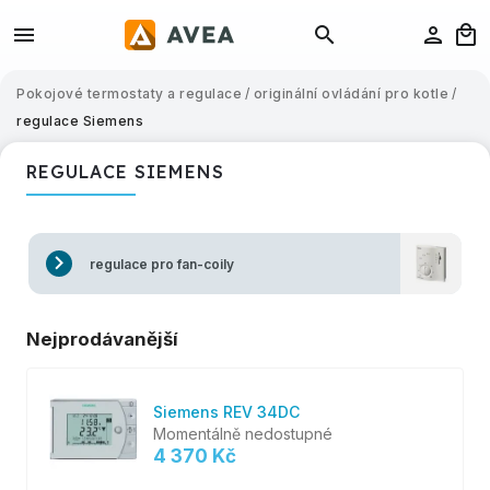
Pokojové termostaty a regulace
/
originální ovládání pro kotle
/
regulace Siemens
REGULACE SIEMENS
regulace pro fan-coily
Nejprodávanější
Siemens REV 34DC
Momentálně nedostupné
4 370 Kč