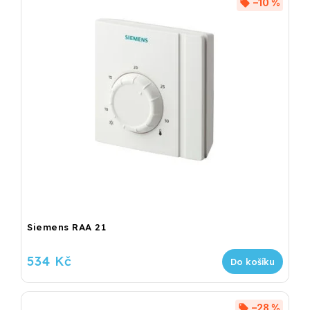
–10 %
Siemens RAA 21
534 Kč
Do košíku
–28 %