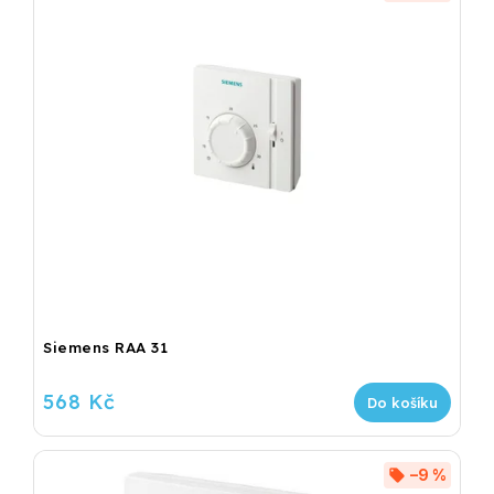
Siemens RAA 31
568 Kč
Do košíku
–9 %