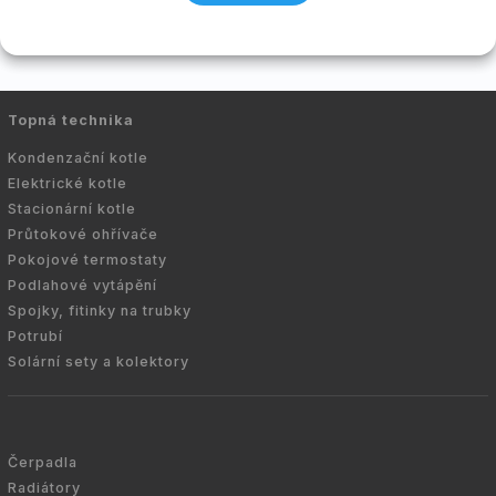
Topná technika
Kondenzační kotle
Elektrické kotle
Stacionární kotle
Průtokové ohřívače
Pokojové termostaty
Podlahové vytápění
Spojky, fitinky na trubky
Potrubí
Solární sety a kolektory
Čerpadla
Radiátory