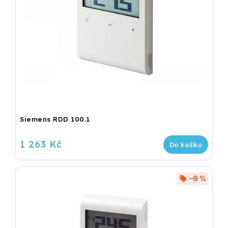
Siemens RDD 100.1
1 263 Kč
Do košíku
–9 %