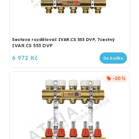
Sestava rozdělovač IVAR.CS 553 DVP, 7cestný
IVAR.CS 553 DVP
6 972 Kč
Do košíku
–20 %