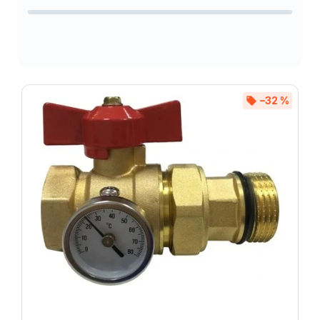
Abecedně
–32 %