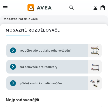
Mosazné rozdělovače
MOSAZNÉ ROZDĚLOVAČE
rozdělovače podlahového vytápění
rozdělovače pro radiátory
příslušenství k rozdělovačům
Nejprodávanější