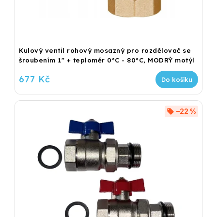
Kulový ventil rohový mosazný pro rozdělovač se
šroubením 1" + teploměr 0°C - 80°C, MODRÝ motýl
677 Kč
Do košíku
–22 %