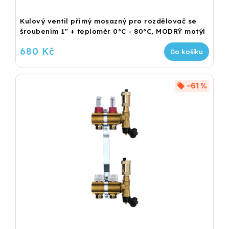
Kulový ventil přímý mosazný pro rozdělovač se
šroubením 1" + teploměr 0°C - 80°C, MODRÝ motýl
680 Kč
Do košíku
–61 %