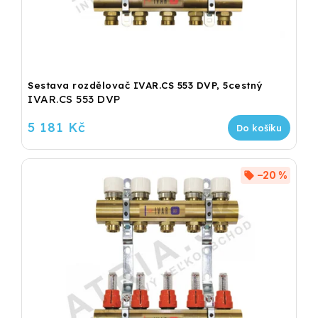
Sestava rozdělovač IVAR.CS 553 DVP, 5cestný
IVAR.CS 553 DVP
5 181 Kč
Do košíku
–20 %