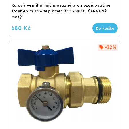
Kulový ventil přímý mosazný pro rozdělovač se
šroubením 1" + teploměr 0°C - 80°C, ČERVENÝ
motýl
680 Kč
Do košíku
–32 %