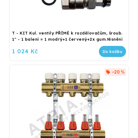
T - KIT Kul. ventily PŘÍMÉ k rozdělovačům, šroub.
1" - 1 balení = 1 modrý+1 červený+2x gum.těsnění
1 024 Kč
Do košíku
–20 %