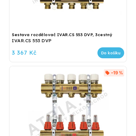
Sestava rozdělovač IVAR.CS 553 DVP, 3cestný
IVAR.CS 553 DVP
3 367 Kč
Do košíku
–19 %