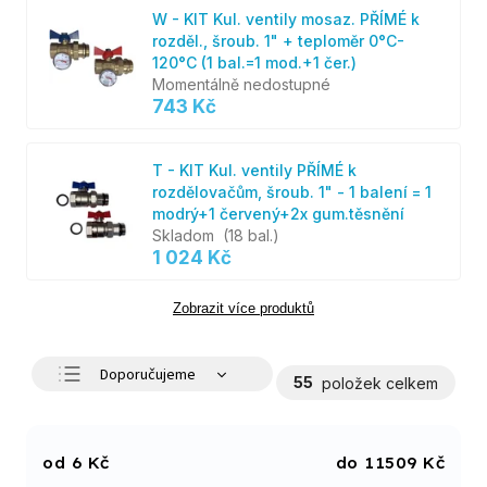
W - KIT Kul. ventily mosaz. PŘÍMÉ k
rozděl., šroub. 1" + teploměr 0°C-
120°C (1 bal.=1 mod.+1 čer.)
Momentálně nedostupné
743 Kč
T - KIT Kul. ventily PŘÍMÉ k
rozdělovačům, šroub. 1" - 1 balení = 1
modrý+1 červený+2x gum.těsnění
Skladom
(18 bal.)
1 024 Kč
Zobrazit více produktů
Doporučujeme
55
položek celkem
Nejlevnější
Nejdražší
6
Kč
11509
Kč
Nejprodávanější