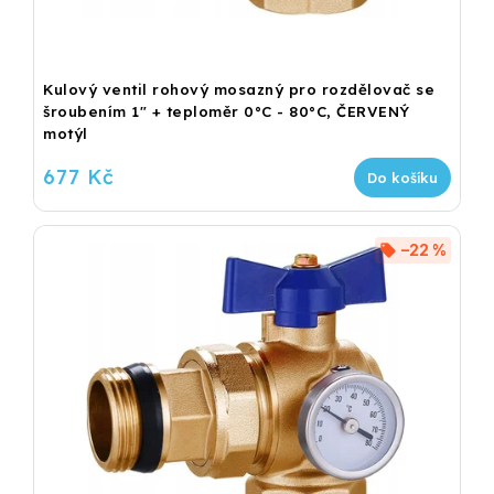
Kulový ventil rohový mosazný pro rozdělovač se
šroubením 1" + teploměr 0°C - 80°C, ČERVENÝ
motýl
677 Kč
Do košíku
–22 %