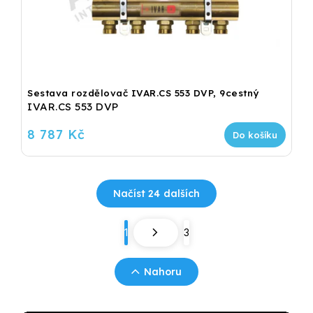
Sestava rozdělovač IVAR.CS 553 DVP, 9cestný
IVAR.CS 553 DVP
8 787 Kč
Do košíku
Načíst 24 dalších
1
3
Nahoru