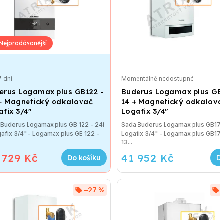
7 dní
Momentálně nedostupné
erus Logamax plus GB122 -
Buderus Logamax plus G
 + Magnetický odkalovač
14 + Magnetický odkalov
fix 3/4"
Logafix 3/4"
 Buderus Logamax plus GB 122 - 24i
Sada Buderus Logamax plus GB17
afix 3/4" - Logamax plus GB 122 -
Logafix 3/4" - Logamax plus GB17
13...
 729 Kč
41 952 Kč
Do košíku
–27 %