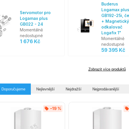
Buderus
Logamax plu
Servomotor pro
GB192-25i, č
Logamax plus
+ Magnetický
GB022 - 24
odkalovač
Momentálně
Logafix 1"
nedostupné
Momentálně
1 676 Kč
nedostupné
59 395 Kč
Zobrazit více produktů
Doporučujeme
Nejlevnější
Nejdražší
Nejprodávanější
–19 %