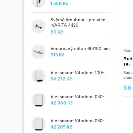
1 559 Kč
Svěrné šroubení - pro vícevrstvé potrubí ALPEX - 16x2 ALU-EK
IVAR.TA 4420
89 Kč
Vodorovný odtah 60/100 mm
Mome
613 Kč
Bud
15i 
Viessmann Vitodens 100-W, 19 kW
Buder
konde
54 272 Kč
56
Viessmann Vitodens 050-W, 19 kW, TUV
42 988 Kč
Viessmann Vitodens 050-W, 19 kW
42 265 Kč