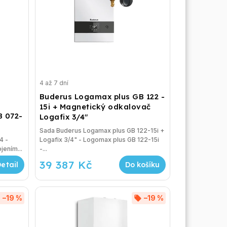
4 až 7 dní
Buderus Logamax plus GB 122 -
15i + Magnetický odkalovač
B 072-
Logafix 3/4"
Sada Buderus Logamax plus GB 122-15i +
 -
Logafix 3/4" - Logomax plus GB 122-15i
jením...
-...
39 387 Kč
Do košíku
–19 %
–19 %