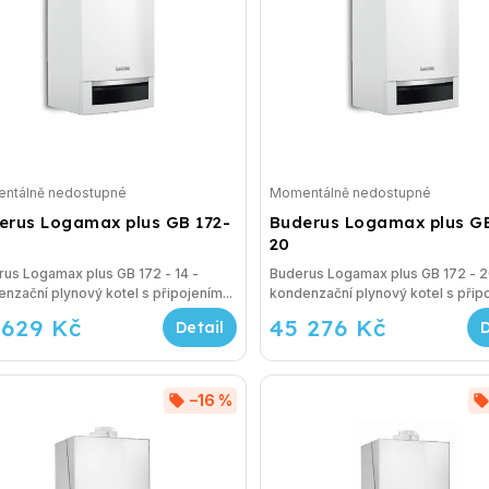
ntálně nedostupné
Momentálně nedostupné
erus Logamax plus GB 172-
Buderus Logamax plus GB
20
us Logamax plus GB 172 - 14 -
Buderus Logamax plus GB 172 - 20
nzační plynový kotel s připojením...
kondenzační plynový kotel s připo
 629 Kč
45 276 Kč
–16 %