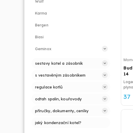
Wolf
Karma
Bergen
Biasi
Geminox
Mome
sestavy kotel a zásobník
Bud
14
s vestavěným zásobníkem
Loga
regulace kotlů
plyno
37
odtah spalin, kouřovody
příručky, dokumenty, ceníky
jaký kondenzační kotel?