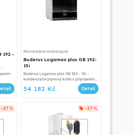
Momentálně nedostupné
 192 -
Buderus Logamax plus GB 192-
15i
 -
ojením
Buderus Logamax plus GB 192 - 15i -
kondenzační plynový kotel s připojením...
54 182 Kč
–27 %
–27 %