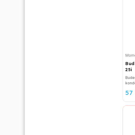
Mome
Bud
25i
Buder
konde
57