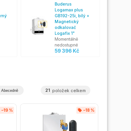
Buderus
s
Logamax plus
erný
GB192-25i, bílý +
Magnetický
odkalovač
Logafix 1"
Momentálně
nedostupné
59 396 Kč
21
položek celkem
Abecedně
–19 %
–18 %