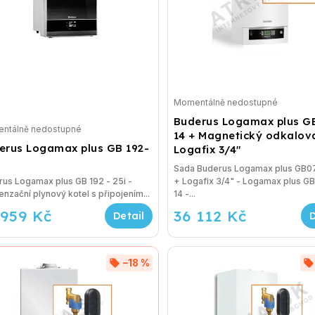
Momentálně nedostupné
Buderus Logamax plus G
ntálně nedostupné
14 + Magnetický odkalov
erus Logamax plus GB 192-
Logafix 3/4"
Sada Buderus Logamax plus GB07
us Logamax plus GB 192 - 25i -
+ Logafix 3/4" - Logamax plus G
nzační plynový kotel s připojením...
14 -...
 959 Kč
36 112 Kč
–18 %