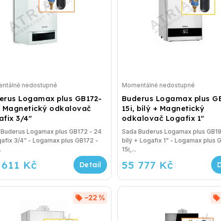
ntálně nedostupné
Momentálně nedostupné
erus Logamax plus GB172-
Buderus Logamax plus G
+ Magnetický odkalovač
15i, bílý + Magnetický
fix 3/4"
odkalovač Logafix 1"
 Buderus Logamax plus GB172 - 24
Sada Buderus Logamax plus GB19
afix 3/4" - Logamax plus GB172 -
bílý + Logafix 1" - Logamax plus 
.
15i,...
 611 Kč
55 777 Kč
–22 %