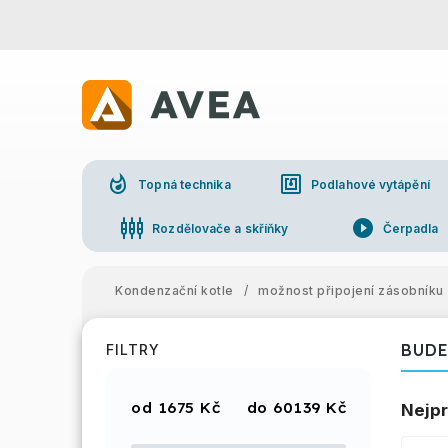
whatshot
nfc
Topná technika
Podlahové vytápění
settings_input_component
play_circle_filled
Rozdělovače a skříňky
Čerpadla
Kondenzační kotle
/
možnost připojení zásobníku
BUDE
FILTRY
1675
Kč
60139
Kč
Nejpr