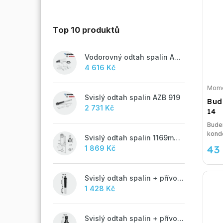
Top 10 produktů
Vodorovný odtah spalin AZB 918
4 616 Kč
Mome
Svislý odtah spalin AZB 919
Bud
2 731 Kč
14
Buder
konde
Svislý odtah spalin 1169mm, AZB 917
43
1 869 Kč
Svislý odtah spalin + přívod vzduchu 60/100 mm - M
1 428 Kč
Svislý odtah spalin + přívod vzduchu 60/100 mm - A