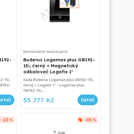
Momentálně nedostupné
B192-
Buderus Logamax plus GB192-
15i, černý + Magnetický
odkalovač Logafix 1"
2-15i,
Sada Buderus Logamax plus GB192-15i,
GB192-
černý + Logafix 1" - Logamax plus
GB192-15i,...
55 777 Kč
–22 %
–36 %