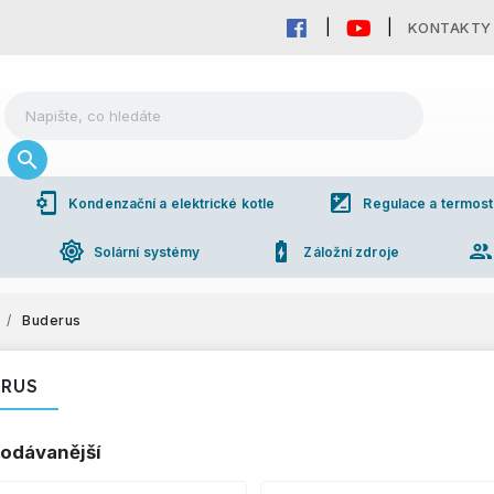
KONTAKTY
phonelink_setup
iso
Kondenzační a elektrické kotle
Regulace a termost
brightness_high
battery_charging_full
grou
Solární systémy
Záložní zdroje
/
Buderus
RUS
odávanější