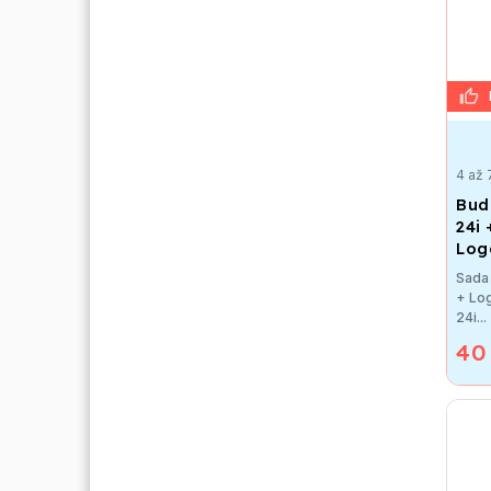
4 až 
Bud
24i
Loga
Sada
+ Log
24i...
40