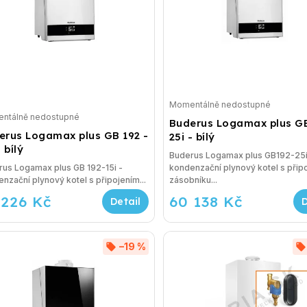
Momentálně nedostupné
ntálně nedostupné
Buderus Logamax plus GB
erus Logamax plus GB 192 -
25i - bílý
- bílý
Buderus Logamax plus GB192-25i
us Logamax plus GB 192-15i -
kondenzační plynový kotel s přip
nzační plynový kotel s připojením...
zásobníku...
 226 Kč
60 138 Kč
–19 %