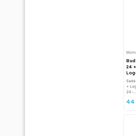
Mome
Bud
24 
Loga
Sada
+ Log
24 -..
44