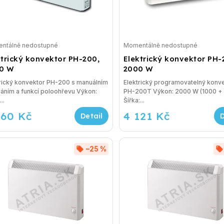
ntálně nedostupné
Momentálně nedostupné
ktrický konvektor PH-200,
Elektrický konvektor PH-
0 W
2000 W
rický konvektor PH-200 s manuálním
Elektrický programovatelný konv
áním a funkcí poloohřevu Výkon:
PH-200T Výkon: 2000 W (1000 + 1000)
..
Šířka:...
460 Kč
4 121 Kč
–25 %