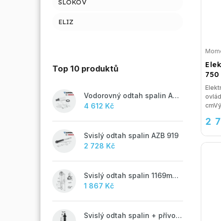
SLOKOV
ELIZ
Mome
Ele
Top 10 produktů
750
Elekt
Vodorovný odtah spalin AZB 918
ovlá
cmVýš
4 612 Kč
2 
Svislý odtah spalin AZB 919
2 728 Kč
Svislý odtah spalin 1169mm, AZB 917
1 867 Kč
Svislý odtah spalin + přívod vzduchu 60/100 mm - M