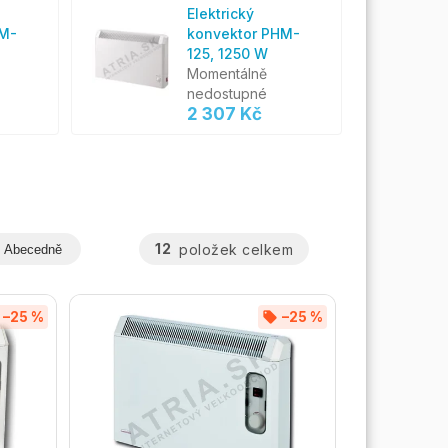
Elektrický
HM-
konvektor PHM-
125, 1250 W
Momentálně
nedostupné
2 307 Kč
12
položek celkem
Abecedně
–25 %
–25 %