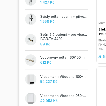
1 427 Kč
Svislý odtah spalin + přívod vzduchu 60/100 mm - A
1 558 Kč
Mome
Ele
125
Svěrné šroubení - pro vícevrstvé potrubí ALPEX - 16x2 ALU-EK
IVAR.TA 4420
Elekt
89 Kč
PH-12
56...
3 
Vodorovný odtah 60/100 mm
612 Kč
Viessmann Vitodens 100-W, 19 kW
54 227 Kč
Viessmann Vitodens 050-W, 19 kW, TUV
42 953 Kč