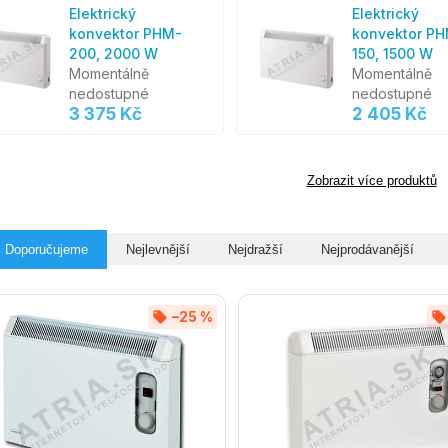
Elektrický
Elektrický
konvektor PHM-
konvektor P
200, 2000 W
150, 1500 W
Momentálně
Momentálně
nedostupné
nedostupné
3 375 Kč
2 405 Kč
Zobrazit více produktů
Doporučujeme
Nejlevnější
Nejdražší
Nejprodávanější
–25 %