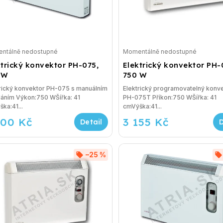
ntálně nedostupné
Momentálně nedostupné
ktrický konvektor PH-075,
Elektrický konvektor PH-
 W
750 W
rický konvektor PH-075 s manuálním
Elektrický programovatelný konv
dáním Výkon:750 WŠířka: 41
PH-075T Příkon:750 WŠířka: 41
ka:41...
cmVýška:41...
700 Kč
3 155 Kč
–25 %