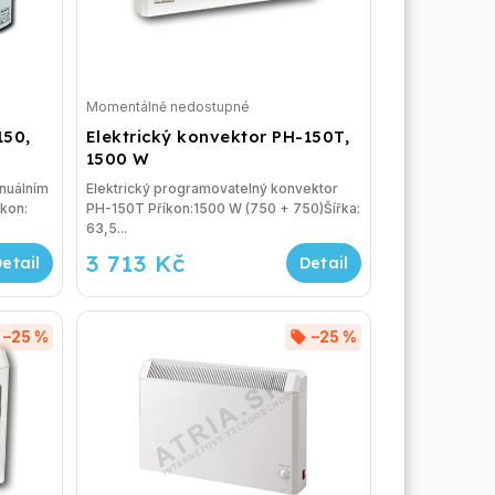
Momentálně nedostupné
150,
Elektrický konvektor PH-150T,
1500 W
nuálním
Elektrický programovatelný konvektor
íkon:
PH-150T Příkon:1500 W (750 + 750)Šířka:
63,5...
3 713 Kč
–25 %
–25 %