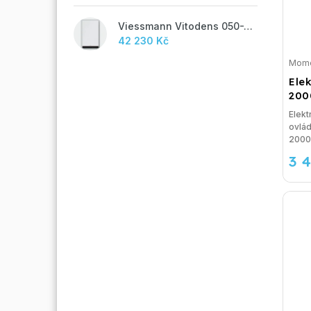
Viessmann Vitodens 050-W, 19 kW
42 230 Kč
Mome
Ele
200
Elekt
ovlád
2000.
3 