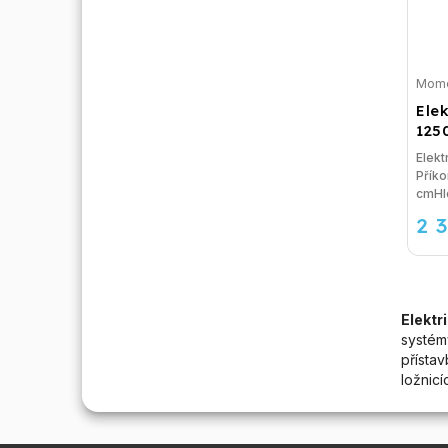
Mome
Ele
125
Elek
Přík
cmHlo
2 
Elektr
systémy
přísta
ložnicí