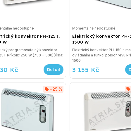
ntálně nedostupné
Momentálně nedostupné
ktrický konvektor PH-125T,
Elektrický konvektor PH-
0 W
1500 W
rický programovatelný konvektor
Elektrický konvektor PH-150 s ma
5T Příkon:1250 W (750 + 500)Šířka:
ovládáním a funkcí poloohřevu Př
1500...
530 Kč
3 155 Kč
–25 %