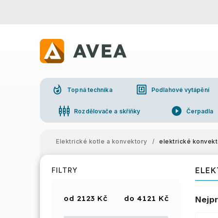
whatshot
nfc
Topná technika
Podlahové vytápění
settings_input_component
play_circle_filled
Rozdělovače a skříňky
Čerpadla
Elektrické kotle a konvektory
/
elektrické konvek
ELEK
FILTRY
2123
Kč
4121
Kč
Nejpr