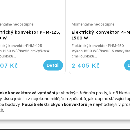
ntálně nedostupné
Momentálně nedostupné
ktrický konvektor PHM-125,
Elektrický konvektor PHM
0 W
1500 W
trický konvektorPHM-125
Elektrický konvektor PHM-150
on:1250 WŠířka:56 cmVýška:41
Výkon:1500 WŠířka:63,5 cmVýška
ubka:8...
cmHloubka:8...
307 Kč
2 405 Kč
ické konvektorové vytápění
je vhodným řešením pro ty, kteří hleda
. Jsou jedním z nejekonomičtějších způsobů, jak doplnit stávající t
vbě budovy.
Použití elektrických konvektorů
je nejvhodnější v pros
ch.