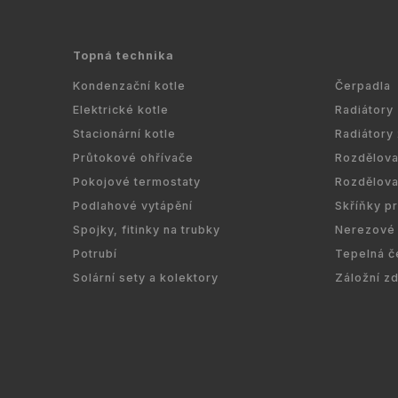
Topná technika
Kondenzační kotle
Čerpadla
Elektrické kotle
Radiátory
Stacionární kotle
Radiátory
Průtokové ohřívače
Rozdělov
Pokojové termostaty
Rozdělov
Podlahové vytápění
Skříňky p
Spojky, fitinky na trubky
Nerezové 
Potrubí
Tepelná č
Solární sety a kolektory
Záložní z