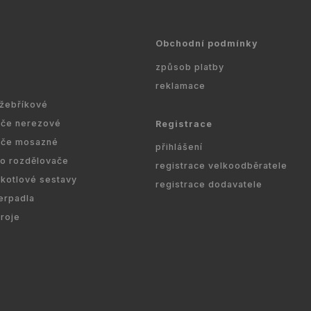
Obchodní podmínky
způsob platby
reklamace
 žebříkové
ače nerezové
Registrace
ače mosazné
přihlášení
ro rozdělovače
registrace velkoodběratele
kotlové sestavy
registrace dodavatele
erpadla
droje