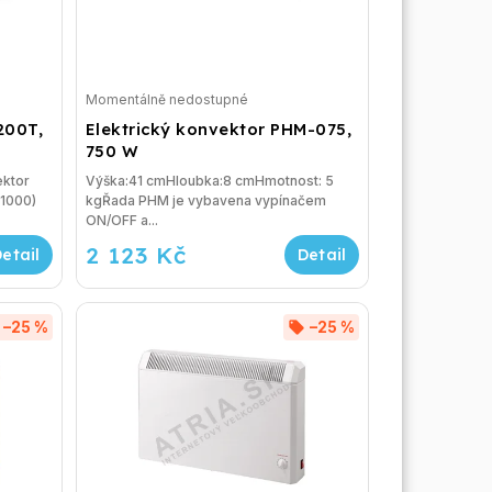
Momentálně nedostupné
200T,
Elektrický konvektor PHM-075,
750 W
ektor
Výška:41 cmHloubka:8 cmHmotnost: 5
kgŘada PHM je vybavena vypínačem
ON/OFF a...
2 123 Kč
–25 %
–25 %