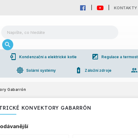
KONTAKTY
phonelink_setup
iso
Kondenzační a elektrické kotle
Regulace a termost
brightness_high
battery_charging_full
grou
Solární systémy
Záložní zdroje
tory Gabarrón
TRICKÉ KONVEKTORY GABARRÓN
odávanější