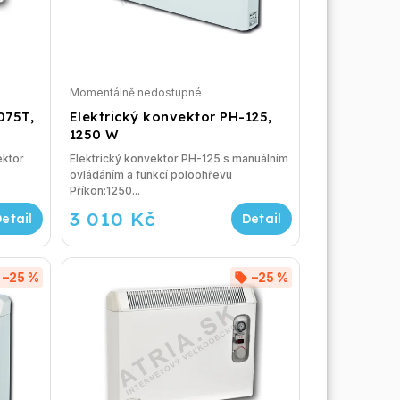
Momentálně nedostupné
075T,
Elektrický konvektor PH-125,
1250 W
ektor
Elektrický konvektor PH-125 s manuálním
ovládáním a funkcí poloohřevu
Příkon:1250...
3 010 Kč
–25 %
–25 %