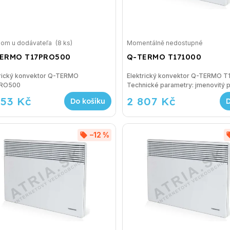
dom u dodávateľa
(8 ks)
Momentálně nedostupné
ERMO T17PRO500
Q-TERMO T171000
trický konvektor Q-TERMO
Elektrický konvektor Q-TERMO 
PRO500
Technické parametry: jmen
553 Kč
2 807 Kč
Do košíku
–12 %