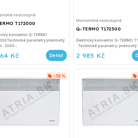
ntálně nedostupné
Momentálně nedostupné
ERMO T172000
Q-TERMO T172500
trický konvektor Q-TERMO
000Technické parametry:jmenovitý
Elektrický konvektor Q-TERMO 
n : 2000...
Technické parametry: j
264 Kč
2 985 Kč
–19 %