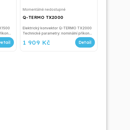
Momentálně nedostupné
Q-TERMO TX2000
TX1500
Elektrický konvektor Q-TERMO TX2000
nální příkon...
Technické parametry: nominální příkon...
1 909 Kč