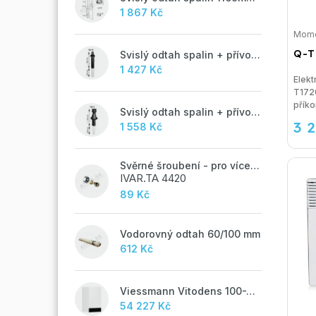
1 867 Kč
Mome
Q-T
Svislý odtah spalin + přívod vzduchu 60/100 mm - M
1 427 Kč
Elek
T172
příko
Svislý odtah spalin + přívod vzduchu 60/100 mm - A
3 
1 558 Kč
Svěrné šroubení - pro vícevrstvé potrubí ALPEX - 16x2 ALU-EK
IVAR.TA 4420
89 Kč
Vodorovný odtah 60/100 mm
612 Kč
Viessmann Vitodens 100-W, 19 kW
54 227 Kč