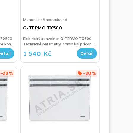
Momentálně nedostupné
Q-TERMO TX500
T172500
Elektrický konvektor Q-TERMO TX500
menovitý příkon...
Technické parametry: nominální příkon :...
1 540 Kč
–20 %
–20 %