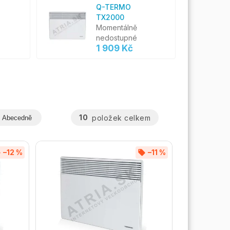
Q-TERMO
TX2000
Momentálně
nedostupné
1 909 Kč
10
položek celkem
Abecedně
–12 %
–11 %