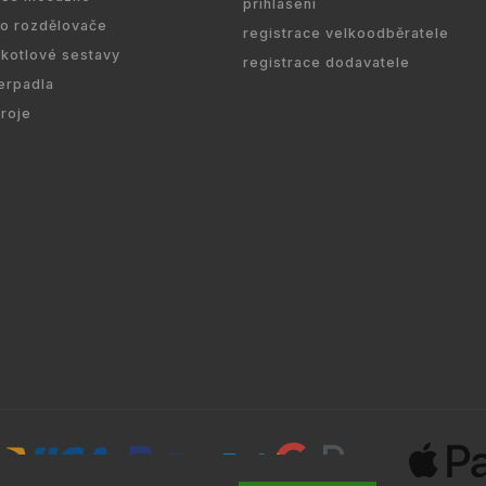
přihlášení
ro rozdělovače
registrace velkoodběratele
kotlové sestavy
registrace dodavatele
erpadla
droje