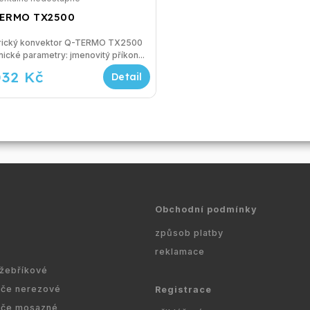
ERMO TX2500
trický konvektor Q-TERMO TX2500
Technické parametry: jmenovitý příkon...
032 Kč
Obchodní podmínky
způsob platby
reklamace
 žebříkové
ače nerezové
Registrace
ače mosazné