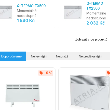
Q-TERMO
Q-TERMO TX500
TX2500
Momentálně
Momentálně
nedostupné
nedostupné
1 540 Kč
2 032 Kč
Zobrazit více produktů
Doporučujeme
Nejlevnější
Nejdražší
Nejprodávanější
–9 %