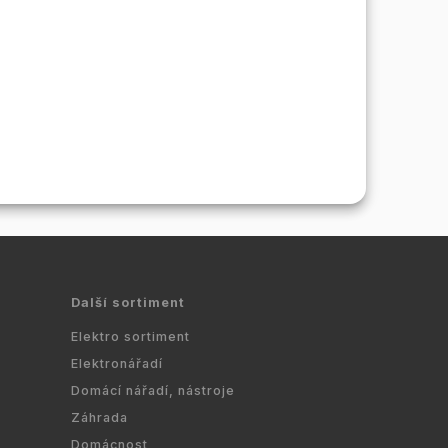
Další sortiment
Elektro sortiment
Elektronářadí
Domácí nářadí, nástroje
Záhrada
Domácnost