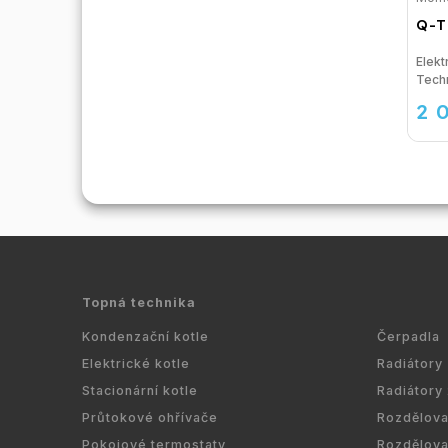
Q-T
Elek
2 
Topná technika
Kondenzační kotle
Čerpadla
Elektrické kotle
Radiátory
Stacionární kotle
Radiátory
Průtokové ohřívače
Rozdělov
Pokojové termostaty
Rozdělov