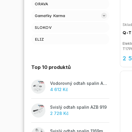
ORAVA
Gamatky Karma
Skla
SLOKOV
Q-T
ELIZ
Elek
T17
2 
Top 10 produktů
Vodorovný odtah spalin AZB 918
4 612 Kč
Svislý odtah spalin AZB 919
2 728 Kč
Svislý odtah spalin 1169mm, AZB 917