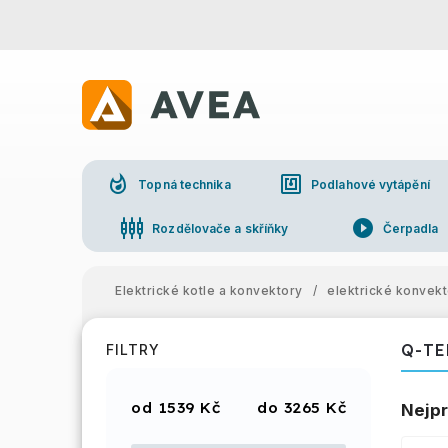
whatshot
nfc
Topná technika
Podlahové vytápění
settings_input_component
play_circle_filled
Rozdělovače a skříňky
Čerpadla
Elektrické kotle a konvektory
/
elektrické konvek
Q-T
FILTRY
1539
Kč
3265
Kč
Nejpr