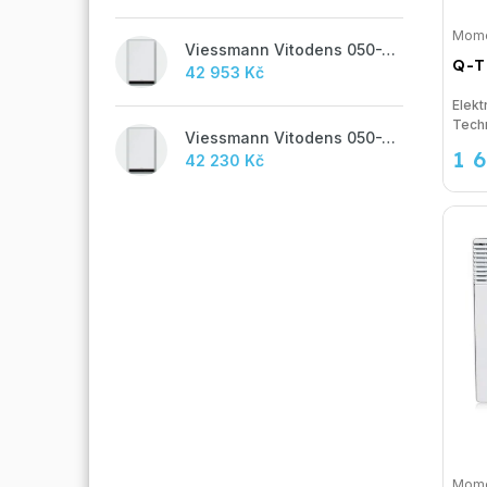
Mome
Viessmann Vitodens 050-W, 19 kW, TUV
Q-T
42 953 Kč
Elek
Viessmann Vitodens 050-W, 19 kW
1 
42 230 Kč
Mome