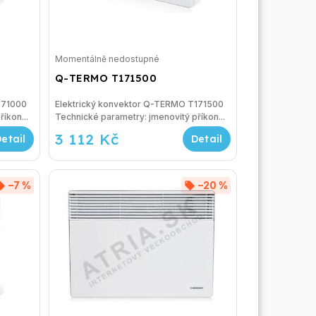
Momentálně nedostupné
Q-TERMO T171500
T171000
Elektrický konvektor Q-TERMO T171500
ovitý příkon...
Technické parametry: jmenovitý příkon...
3 112 Kč
–7 %
–20 %