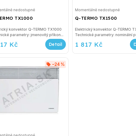
ntálně nedostupné
Momentálně nedostupné
ERMO TX1000
Q-TERMO TX1500
trický konvektor Q-TERMO TX1000
Elektrický konvektor Q-TERMO 
Technické parametry: jmenovitý příkon...
Technické parametry: nomi
617 Kč
1 817 Kč
–24 %
ntálně nedostupné