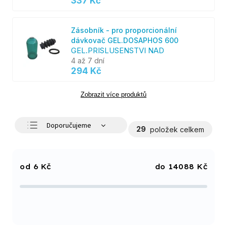
337 Kč
Zásobník - pro proporcionální
dávkovač GEL.DOSAPHOS 600
GEL.PRISLUSENSTVI NAD
4 až 7 dní
294 Kč
Zobrazit více produktů
Doporučujeme
29
položek celkem
Nejlevnější
Nejdražší
6
Kč
14088
Kč
Nejprodávanější
Abecedně