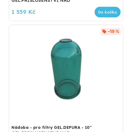
GEL.PRISLUSENSTVI NAD
1 559 Kč
Do košíku
–19 %
Nádoba - pro filtry GEL.DEPURA - 10"