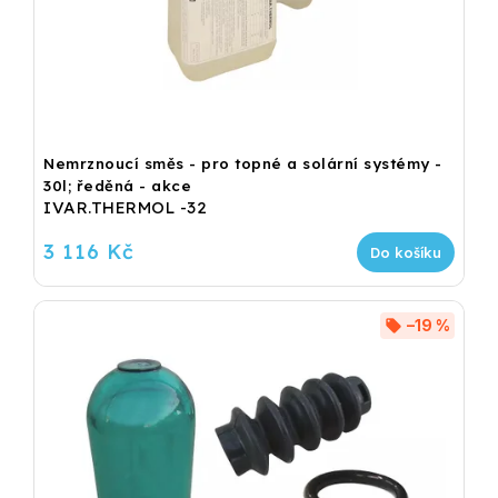
Nemrznoucí směs - pro topné a solární systémy -
30l; ředěná - akce
IVAR.THERMOL -32
3 116 Kč
Do košíku
–19 %