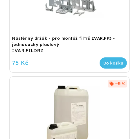
Nástěnný držák - pro montáž filtrů IVAR.FP3 -
jednoduchý plastový
IVAR.FILDRZ
75 Kč
Do košíku
–9 %