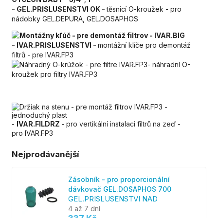
- GEL.PRISLUSENSTVI OK -
těsnicí O-kroužek - pro
nádobky GEL.DEPURA, GEL.DOSAPHOS
- IVAR.PRISLUSENSTVI -
montážní klíče pro demontáž
filtrů - pre IVAR.FP3
- náhradní O-
kroužek pro filtry IVAR.FP3
-
IVAR.FILDRZ -
pro vertikální instalaci filtrů na zeď -
pro IVAR.FP3
Nejprodávanější
Zásobník - pro proporcionální
dávkovač GEL.DOSAPHOS 700
GEL.PRISLUSENSTVI NAD
4 až 7 dní