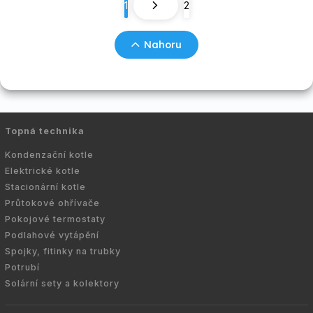
1
2
Nahoru
Topná technika
Kondenzační kotle
Elektrické kotle
Stacionární kotle
Průtokové ohřívače
Pokojové termostaty
Podlahové vytápění
Spojky, fitinky na trubky
Potrubí
Solární sety a kolektory