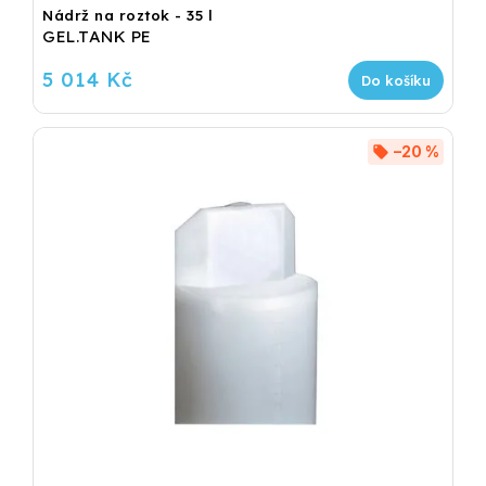
Nádrž na roztok - 35 l
GEL.TANK PE
5 014 Kč
Do košíku
–20 %