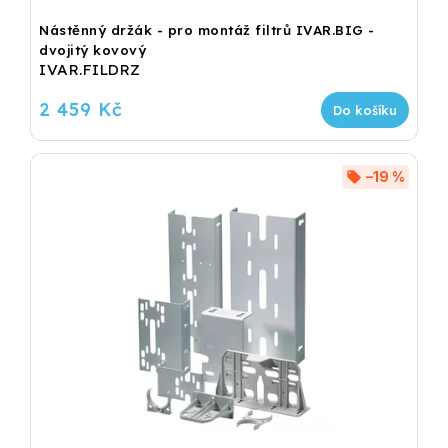
Nástěnný držák - pro montáž filtrů IVAR.BIG -
dvojitý kovový
IVAR.FILDRZ
2 459 Kč
Do košíku
–19 %