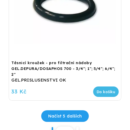
Těsnicí kroužek - pro filtrační nádoby
GEL.DEPURA/DOSAPHOS 700 - 3/4"; 1"; 5/4"; 6/4";
2"
GEL.PRISLUSENSTVI OK
33 Kč
Do košíku
Načíst 5 dalších