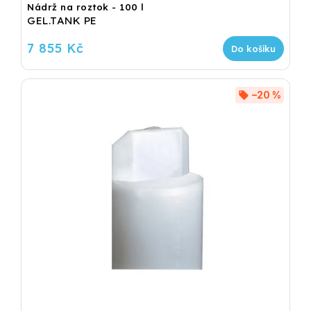
Nádrž na roztok - 100 l
GEL.TANK PE
7 855 Kč
Do košíku
–20 %