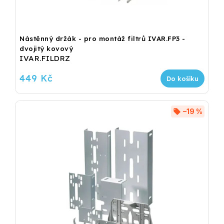
Nástěnný držák - pro montáž filtrů IVAR.FP3 -
dvojitý kovový
IVAR.FILDRZ
449 Kč
Do košíku
–19 %