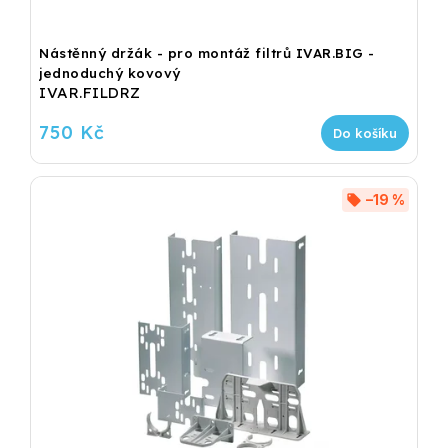
Nástěnný držák - pro montáž filtrů IVAR.BIG -
jednoduchý kovový
IVAR.FILDRZ
750 Kč
Do košíku
–19 %