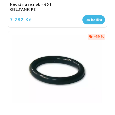
Nádrž na roztok - 60 l
GEL.TANK PE
7 282 Kč
Do košíku
–19 %