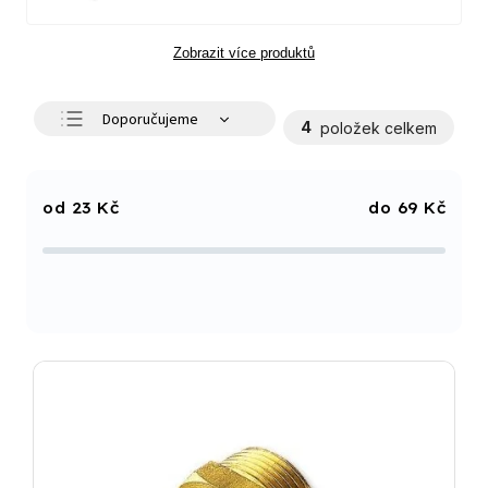
Zobrazit více produktů
Doporučujeme
4
položek celkem
Nejlevnější
Nejdražší
23
Kč
69
Kč
Nejprodávanější
Abecedně