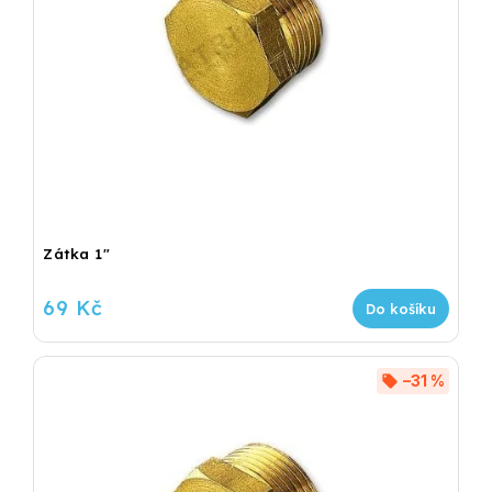
Zátka 1"
69 Kč
Do košíku
–31 %