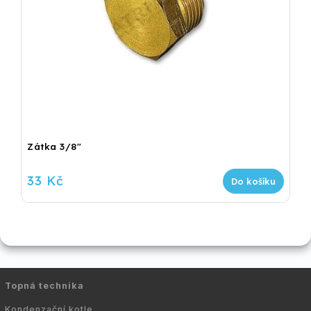
Zátka 3/8"
33 Kč
Do košíku
Topná technika
Kondenzační kotle