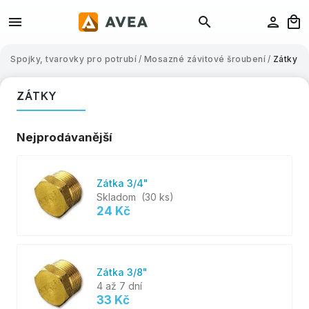
Spojky, tvarovky pro potrubí
/
Mosazné závitové šroubení
/
Zátky
ZÁTKY
Nejprodávanější
Zátka 3/4"
Skladom
(30 ks)
24 Kč
Zátka 3/8"
4 až 7 dní
33 Kč