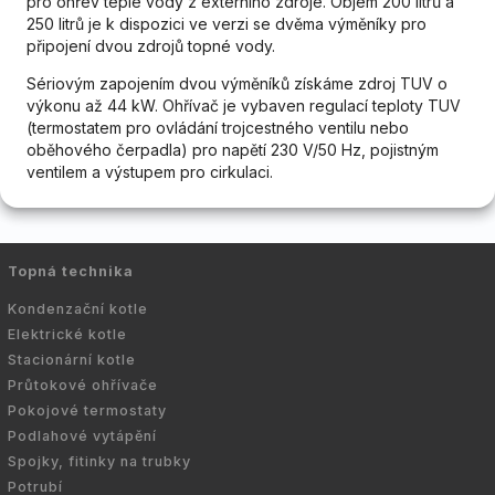
pro ohřev teplé vody z externího zdroje. Objem 200 litrů a
250 litrů je k dispozici ve verzi se dvěma výměníky pro
připojení dvou zdrojů topné vody.
Sériovým zapojením dvou výměníků získáme zdroj TUV o
výkonu až 44 kW. Ohřívač je vybaven regulací teploty TUV
(termostatem pro ovládání trojcestného ventilu nebo
oběhového čerpadla) pro napětí 230 V/50 Hz, pojistným
ventilem a výstupem pro cirkulaci.
Topná technika
Kondenzační kotle
Elektrické kotle
Stacionární kotle
Průtokové ohřívače
Pokojové termostaty
Podlahové vytápění
Spojky, fitinky na trubky
Potrubí