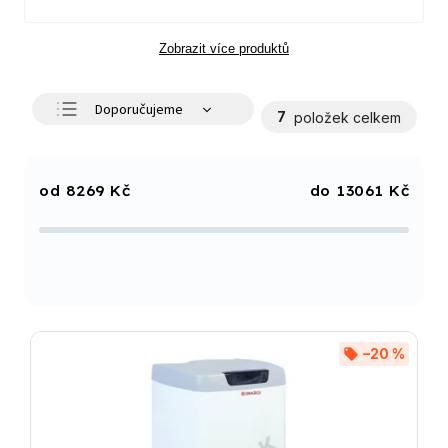
Zobrazit více produktů
Doporučujeme
7
položek celkem
Nejlevnější
Nejdražší
8269
Kč
13061
Kč
Nejprodávanější
Abecedně
–20 %