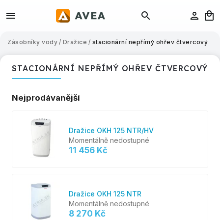
Zásobníky vody
/
Dražice
/
stacionární nepřímý ohřev čtvercový
STACIONÁRNÍ NEPŘÍMÝ OHŘEV ČTVERCOVÝ
Nejprodávanější
Dražice OKH 125 NTR/HV
Momentálně nedostupné
11 456 Kč
Dražice OKH 125 NTR
Momentálně nedostupné
8 270 Kč