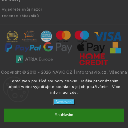
vyjádřete svůj názor
recenze zákazníků
Copyright © 2010 -
2026
NAVIO.CZ
|
. Všechna
info@navio.cz
práva vyhrazena.
Tento web používá soubory cookie. Dalším procházením
tohoto webu vyjadřujete souhlas s jejich používáním.. Více
informací
zde
.
Nastavení
email
info@navio.cz
Souhlasím