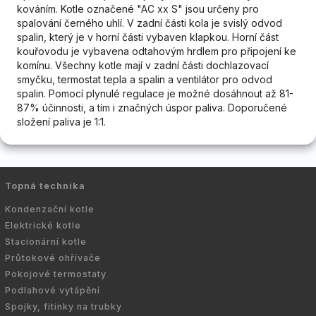
kováním. Kotle označené "AC xx S" jsou určeny pro
spalování černého uhlí. V zadní části kola je svislý odvod
spalin, který je v horní části vybaven klapkou. Horní část
kouřovodu je vybavena odtahovým hrdlem pro připojení ke
komínu. Všechny kotle mají v zadní části dochlazovací
smyčku, termostat tepla a spalin a ventilátor pro odvod
spalin. Pomocí plynulé regulace je možné dosáhnout až 81-
87% účinnosti, a tím i značných úspor paliva. Doporučené
složení paliva je 1:1.
Topná technika
Kondenzační kotle
Elektrické kotle
Stacionární kotle
Průtokové ohřívače
Pokojové termostaty
Podlahové vytápění
Spojky, fitinky na trubky