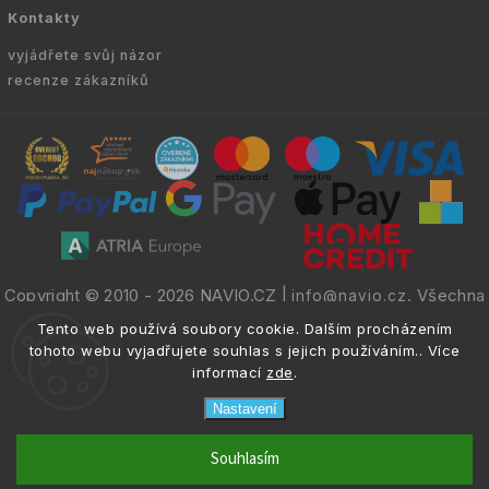
Kontakty
vyjádřete svůj názor
recenze zákazníků
Copyright © 2010 -
2026
NAVIO.CZ
|
. Všechna
info@navio.cz
práva vyhrazena.
Tento web používá soubory cookie. Dalším procházením
tohoto webu vyjadřujete souhlas s jejich používáním.. Více
informací
zde
.
Nastavení
email
info@navio.cz
Souhlasím