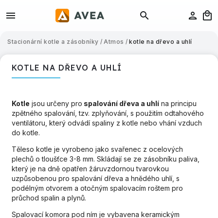
Stacionární kotle a zásobníky
/
Atmos
/
kotle na dřevo a uhlí
KOTLE NA DŘEVO A UHLÍ
Kotle
jsou určeny pro
spalování dřeva a uhlí
na principu
zpětného spalování, tzv. zplyňování, s použitím odtahového
ventilátoru, který odvádí spaliny z kotle nebo vhání vzduch
do kotle.
Těleso kotle je vyrobeno jako svařenec z ocelových
plechů o tloušťce 3-8 mm. Skládají se ze zásobníku paliva,
který je na dně opatřen žáruvzdornou tvarovkou
uzpůsobenou pro spalování dřeva a hnědého uhlí, s
podélným otvorem a otočným spalovacím roštem pro
průchod spalin a plynů.
Spalovací komora pod ním je vybavena keramickým