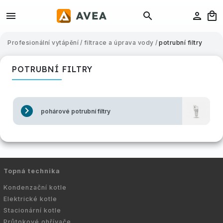
Profesionální vytápění
/
filtrace a úprava vody
/
potrubní filtry
POTRUBNÍ FILTRY
pohárové potrubní filtry
Topná technika
Kondenzační kotle
Elektrické kotle
Stacionární kotle
Průtokové ohřívače