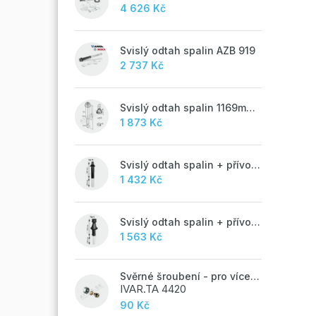
4 626 Kč
Svislý odtah spalin AZB 919
2 737 Kč
Svislý odtah spalin 1169mm, AZB 917
1 873 Kč
Svislý odtah spalin + přívod vzduchu 60/100 mm - M
1 432 Kč
Svislý odtah spalin + přívod vzduchu 60/100 mm - A
1 563 Kč
Svěrné šroubení - pro vícevrstvé potrubí ALPEX - 16x2 ALU-EK
IVAR.TA 4420
90 Kč