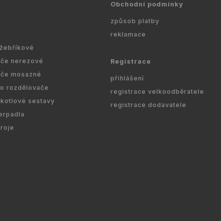
Obchodní podmínky
způsob platby
reklamace
 žebříkové
ače nerezové
Registrace
ače mosazné
přihlášení
ro rozdělovače
registrace velkoodběratele
kotlové sestavy
registrace dodavatele
erpadla
droje