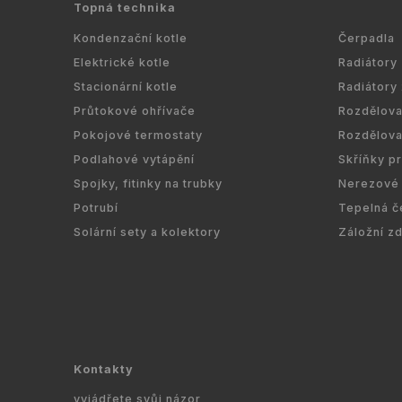
Topná technika
Kondenzační kotle
Čerpadla
Elektrické kotle
Radiátory
Stacionární kotle
Radiátory
Průtokové ohřívače
Rozdělov
Pokojové termostaty
Rozdělov
Podlahové vytápění
Skříňky p
Spojky, fitinky na trubky
Nerezové 
Potrubí
Tepelná č
Solární sety a kolektory
Záložní z
Kontakty
vyjádřete svůj názor