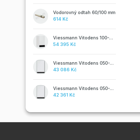
Vodorovný odtah 60/100 mm
614 Kč
Viessmann Vitodens 100-W, 19 kW
54 395 Kč
Viessmann Vitodens 050-W, 19 kW, TUV
43 086 Kč
Viessmann Vitodens 050-W, 19 kW
42 361 Kč