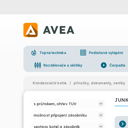
whatshot
nfc
Topná technika
Podlahové vytápění
settings_input_component
play_circle_filled
Rozdělovače a skříňky
Čerpadla
Kondenzační kotle
/
příručky, dokumenty, ceníky
JUN
s průtokem, ohřev TUV
možnost připojení zásobníku
sestavy kotel a zásobník