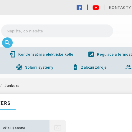
KONTAKTY
phonelink_setup
iso
Kondenzační a elektrické kotle
Regulace a termost
brightness_high
battery_charging_full
grou
Solární systémy
Záložní zdroje
/
Junkers
KERS
Příslušenství