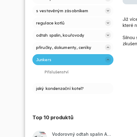
s vestavěným zásobníkem
Již víc
regulace kotlů
které n
odtah spalin, kouřovody
Silnou 
zkušen
příručky, dokumenty, ceníky
Junkers
Příslušenství
jaký kondenzační kotel?
Top 10 produktů
Vodorovný odtah spalin AZB 918