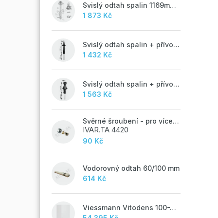
Svislý odtah spalin 1169mm, AZB 917
1 873 Kč
Svislý odtah spalin + přívod vzduchu 60/100 mm - M
1 432 Kč
Svislý odtah spalin + přívod vzduchu 60/100 mm - A
1 563 Kč
Svěrné šroubení - pro vícevrstvé potrubí ALPEX - 16x2 ALU-EK
IVAR.TA 4420
90 Kč
Vodorovný odtah 60/100 mm
614 Kč
Viessmann Vitodens 100-W, 19 kW
54 395 Kč