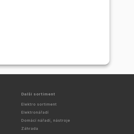
Další sortiment
Elektro sortiment
Elektronářadí
Domácí nářadí, nástroje
Záhrada