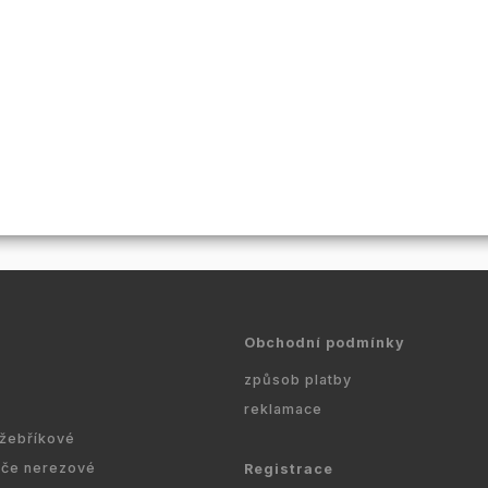
Obchodní podmínky
způsob platby
reklamace
 žebříkové
ače nerezové
Registrace