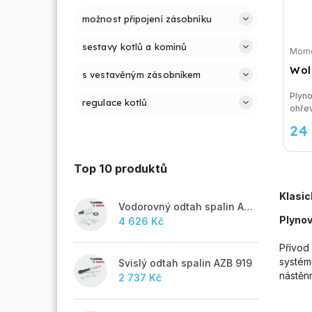
možnost připojení zásobníku
sestavy kotlů a komínů
Mome
Wol
s vestavěným zásobníkem
Plyn
regulace kotlů
ohřev
24
Top 10 produktů
Klasic
Vodorovný odtah spalin AZB 918
Plynov
4 626 Kč
Přívod
systém
Svislý odtah spalin AZB 919
nástěn
2 737 Kč