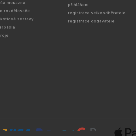
ače mosazné
přihlášení
ro rozdělovače
registrace velkoodběratele
kotlové sestavy
registrace dodavatele
erpadla
droje