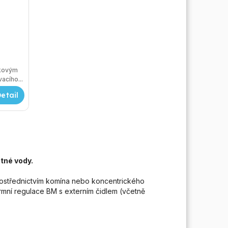
okovým
 spalovacího...
tné vody.
rostřednictvím komína nebo koncentrického
mní regulace BM s externím čidlem (včetně