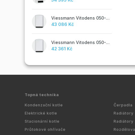
Viessmann Vitodens 050-W, 19 kW, TUV
43 086 Kč
Viessmann Vitodens 050-W, 19 kW
42 361 Kč
Topná technika
Kondenzační kotle
Čerpadla
Elektrické kotle
Radiátory
Stacionární kotle
Radiátory
Průtokové ohřívače
Rozdělov