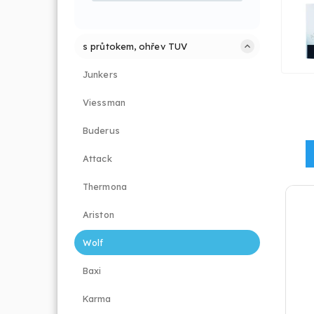
s průtokem, ohřev TUV
Junkers
Viessman
Buderus
Attack
Thermona
Ariston
Wolf
Baxi
Karma