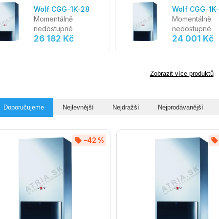
Wolf CGG-1K-28
Wolf CGG-1K
Momentálně
Momentálně
nedostupné
nedostupné
26 182 Kč
24 001 Kč
Zobrazit více produktů
Doporučujeme
Nejlevnější
Nejdražší
Nejprodávanější
–42 %