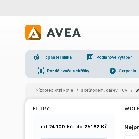
whatshot
nfc
Topná technika
Podlahové vytápění
settings_input_component
play_circle_filled
Rozdělovače a skříňky
Čerpadla
Nízkoteplotní kotle
/
s průtokem, ohřev TUV
/
W
WOL
FILTRY
24000
Kč
26182
Kč
Nejpr