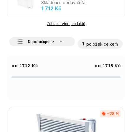
Skladom u dodávateľa
1 712 Kč
Zobrazit více produktů
Doporučujeme
1
položek celkem
Nejlevnější
Nejdražší
1712
Kč
1713
Kč
Nejprodávanější
Abecedně
–28 %