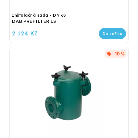
Inštalačná sada - DN 65
DAB.PREFILTER IS
2 124 Kč
Do košíku
–10 %