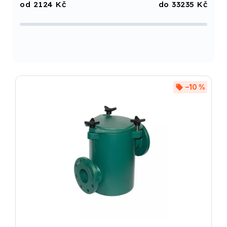
2124
Kč
33235
Kč
Nejprodávanější
Abecedně
–10 %