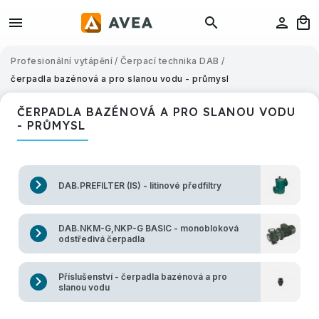
Profesionální vytápění
/
Čerpací technika DAB
/
čerpadla bazénová a pro slanou vodu - průmysl
ČERPADLA BAZÉNOVÁ A PRO SLANOU VODU
- PRŮMYSL
DAB.PREFILTER (IS) - litinové předfiltry
DAB.NKM-G,NKP-G BASIC - monobloková
odstředivá čerpadla
Příslušenství - čerpadla bazénová a pro
slanou vodu