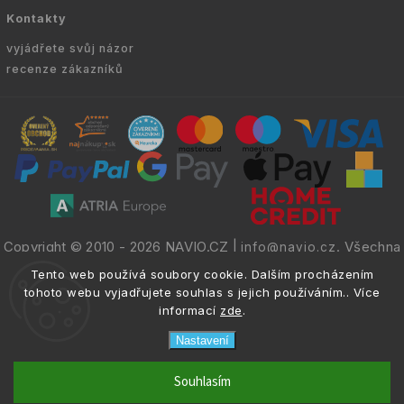
Kontakty
vyjádřete svůj názor
recenze zákazníků
Copyright © 2010 -
2026
NAVIO.CZ
|
. Všechna
info@navio.cz
práva vyhrazena.
Tento web používá soubory cookie. Dalším procházením
tohoto webu vyjadřujete souhlas s jejich používáním.. Více
informací
zde
.
Nastavení
email
info@navio.cz
Souhlasím