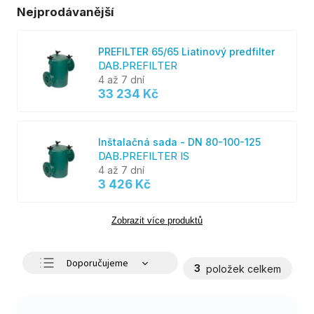
Nejprodávanější
PREFILTER 65/65 Liatinový predfilter
DAB.PREFILTER
4 až 7 dní
33 234 Kč
Inštalačná sada - DN 80-100-125
DAB.PREFILTER IS
4 až 7 dní
3 426 Kč
Zobrazit více produktů
Doporučujeme
3
položek celkem
Nejlevnější
Nejdražší