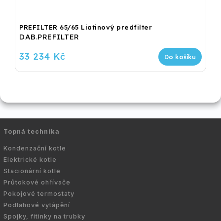
PREFILTER 65/65 Liatinový predfilter
DAB.PREFILTER
33 234 Kč
Do košíku
Topná technika
Kondenzační kotle
Elektrické kotle
Stacionární kotle
Průtokové ohřívače
Pokojové termostaty
Podlahové vytápění
Spojky, fitinky na trubky