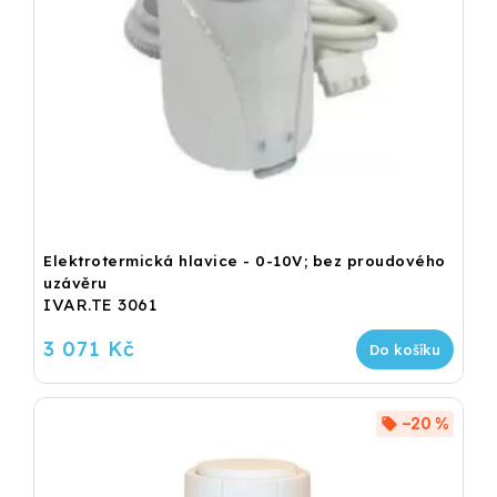
Elektrotermická hlavice - 0-10V; bez proudového
uzávěru
IVAR.TE 3061
3 071 Kč
Do košíku
–20 %