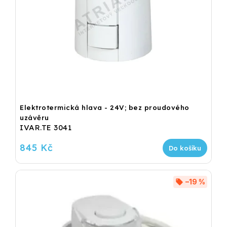
Elektrotermická hlava - 24V; bez proudového
uzávěru
IVAR.TE 3041
845 Kč
Do košíku
–19 %