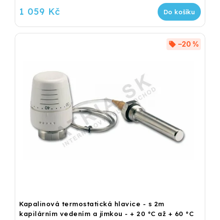
1 059 Kč
Do košíku
–20 %
Kapalinová termostatická hlavice - s 2m
kapilárním vedením a jímkou - + 20 °C až + 60 °C