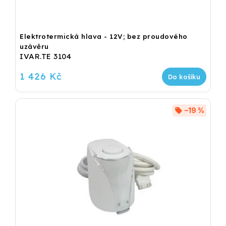
Elektrotermická hlava - 12V; bez proudového
uzávěru
IVAR.TE 3104
1 426 Kč
Do košíku
–19 %