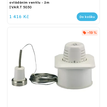
ovládáním ventilu - 2m
IVAR.T 5030
1 416 Kč
Do košíku
–19 %