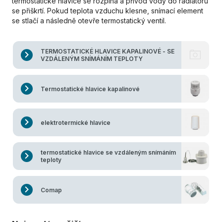
termostatické hlavice se rozpíná a přívod vody do radiátoru
se přiškrtí. Pokud teplota vzduchu klesne, snímací element
se stlačí a následně otevře termostatický ventil.
TERMOSTATICKÉ HLAVICE KAPALINOVÉ - SE
VZDÁLENÝM SNÍMÁNÍM TEPLOTY
Termostatické hlavice kapalinové
elektrotermické hlavice
termostatické hlavice se vzdáleným snímáním
teploty
Comap