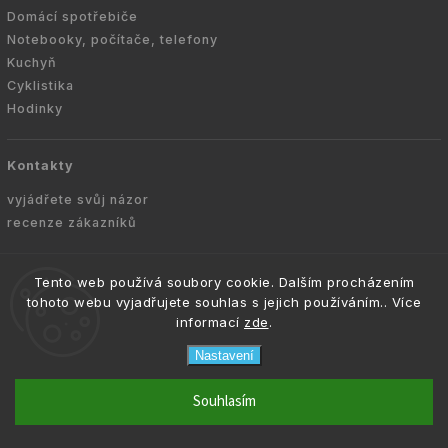
Domácí spotřebiče
Notebooky, počítače, telefony
Kuchyň
Cyklistika
Hodinky
Kontakty
vyjádřete svůj názor
recenze zákazníků
Tento web používá soubory cookie. Dalším procházením
tohoto webu vyjadřujete souhlas s jejich používáním.. Více
informací
zde
.
Nastavení
email
info@navio.cz
Souhlasím
Copyright © 2010 -
2026
NAVIO.CZ
|
. Všechna
info@navio.cz
práva vyhrazena.