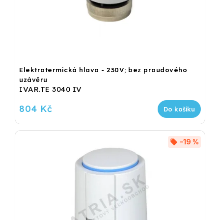
Elektrotermická hlava - 230V; bez proudového
uzávěru
IVAR.TE 3040 IV
804 Kč
Do košíku
–19 %