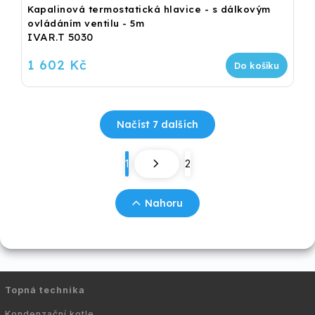
Kapalinová termostatická hlavice - s dálkovým
ovládáním ventilu - 5m
IVAR.T 5030
1 602 Kč
Do košíku
Načíst 7 dalších
1
2
Nahoru
Topná technika
Kondenzační kotle