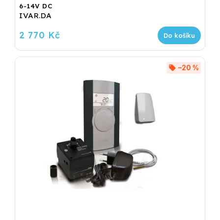
6-14V DC
IVAR.DA
2 770 Kč
Do košíku
–20 %