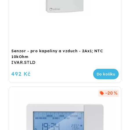
Senzor - pro kapaliny a vzduch - 2Ax1; NTC
10kOhm
IVAR.STLD
492 Kč
Do košíku
–20 %