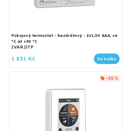
Pokojový termostat - bezdrátový - 2x1,5V AAA; +6
°C až +30 °C
IVAR.DTP
1 831 Kč
Do košíku
–20 %