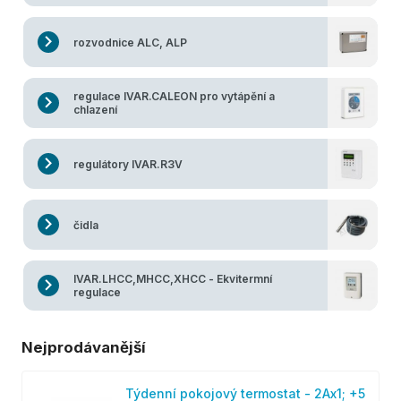
rozvodnice ALC, ALP
regulace IVAR.CALEON pro vytápění a
chlazení
regulátory IVAR.R3V
čidla
IVAR.LHCC,MHCC,XHCC - Ekvitermní
regulace
Nejprodávanější
Týdenní pokojový termostat - 2Ax1; +5