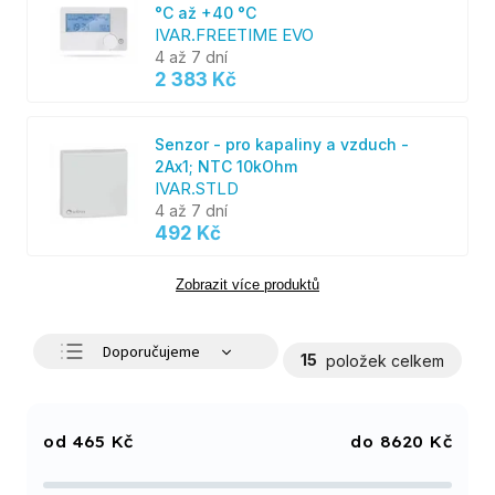
°C až +40 °C
IVAR.FREETIME EVO
4 až 7 dní
2 383 Kč
Senzor - pro kapaliny a vzduch -
2Ax1; NTC 10kOhm
IVAR.STLD
4 až 7 dní
492 Kč
Zobrazit více produktů
Doporučujeme
15
položek celkem
Nejlevnější
Nejdražší
465
Kč
8620
Kč
Nejprodávanější
Abecedně