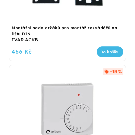
Montážní sada držáků pro montáž rozváděčů na
lištu DIN
IVAR.ACKB
466 Kč
Do košíku
–19 %