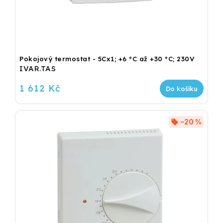
Pokojový termostat - 5Cx1; +6 °C až +30 °C; 230V
IVAR.TAS
1 612 Kč
Do košíku
–20 %