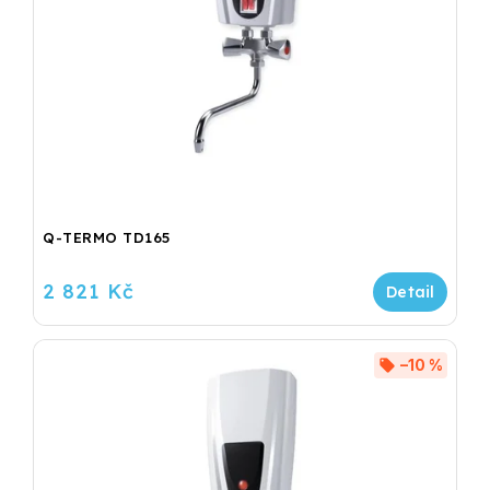
Q-TERMO TD165
2 821 Kč
–10 %