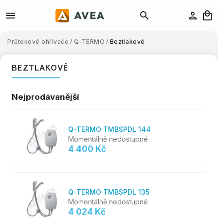
Průtokové ohřívače
/
Q-TERMO
/
Beztlakové
BEZTLAKOVÉ
Nejprodávanější
Q-TERMO TMBSPDL 144
Momentálně nedostupné
4 400 Kč
Q-TERMO TMBSPDL 135
Momentálně nedostupné
4 024 Kč