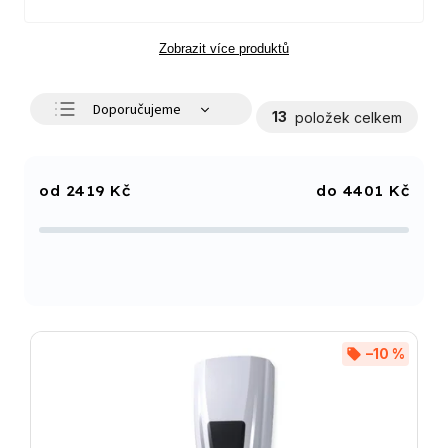
Zobrazit více produktů
Doporučujeme
13
položek celkem
Nejlevnější
Nejdražší
2419
Kč
4401
Kč
Nejprodávanější
Abecedně
–10 %