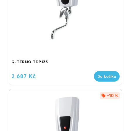
Q-TERMO TDP135
2 687 Kč
Do košíku
–10 %