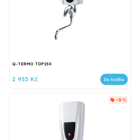
Q-TERMO TDP150
2 955 Kč
Do košíku
–9 %