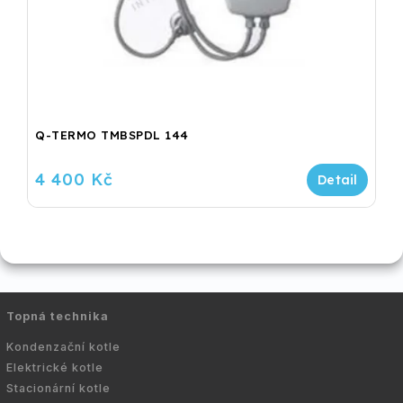
Q-TERMO TMBSPDL 144
4 400 Kč
Topná technika
Kondenzační kotle
Elektrické kotle
Stacionární kotle