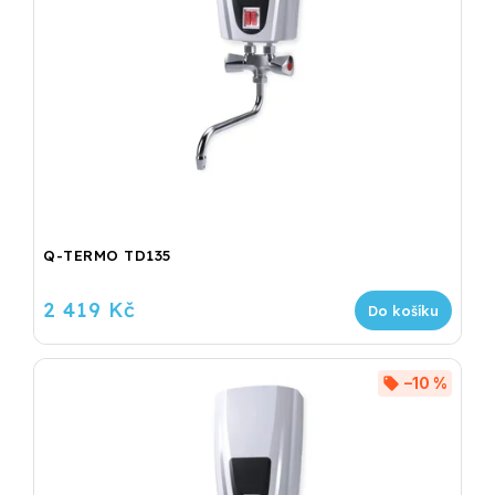
Q-TERMO TD135
2 419 Kč
Do košíku
–10 %