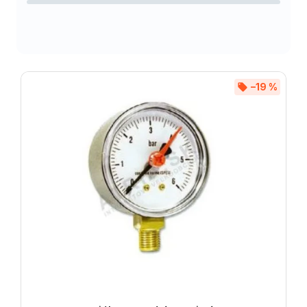
Abecedně
–19 %