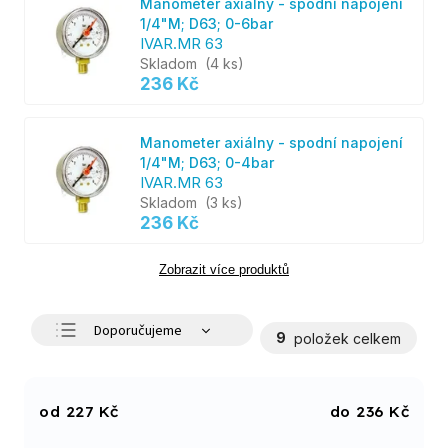
Manometer axiálny - spodní napojení
1/4"M; D63; 0-6bar
IVAR.MR 63
Skladom
(4 ks)
236 Kč
Manometer axiálny - spodní napojení
1/4"M; D63; 0-4bar
IVAR.MR 63
Skladom
(3 ks)
236 Kč
Zobrazit více produktů
Doporučujeme
9
položek celkem
Nejlevnější
Nejdražší
227
Kč
236
Kč
Nejprodávanější