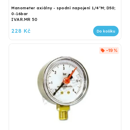
Manometer axiálny - spodní napojení 1/4"M; D50;
0-16bar
IVAR.MR 50
228 Kč
Do košíku
–19 %