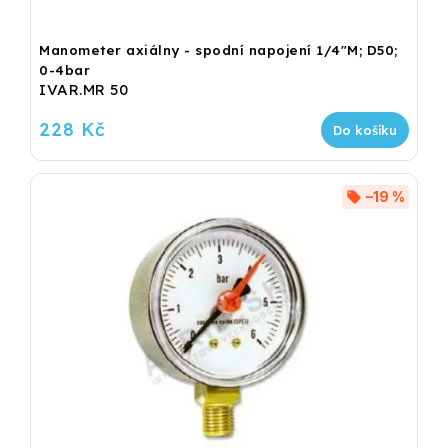
Manometer axiálny - spodní napojení 1/4"M; D50;
0-4bar
IVAR.MR 50
228 Kč
Do košíku
–19 %