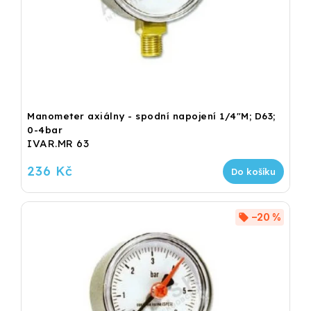
Manometer axiálny - spodní napojení 1/4"M; D63;
0-4bar
IVAR.MR 63
236 Kč
Do košíku
–20 %