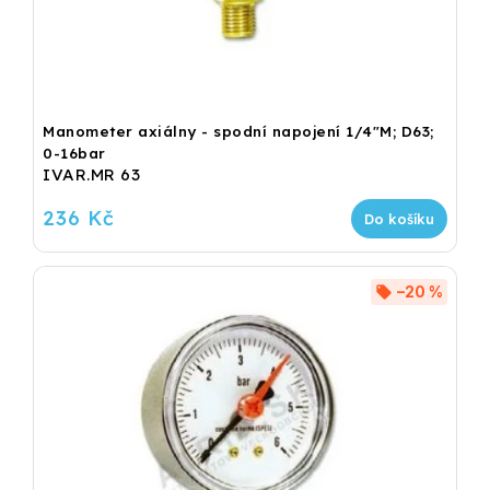
Manometer axiálny - spodní napojení 1/4"M; D63;
0-16bar
IVAR.MR 63
236 Kč
Do košíku
–20 %