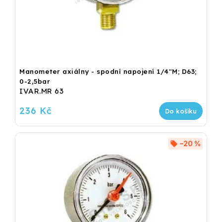
Manometer axiálny - spodní napojení 1/4"M; D63;
0-2,5bar
IVAR.MR 63
236 Kč
Do košíku
–20 %