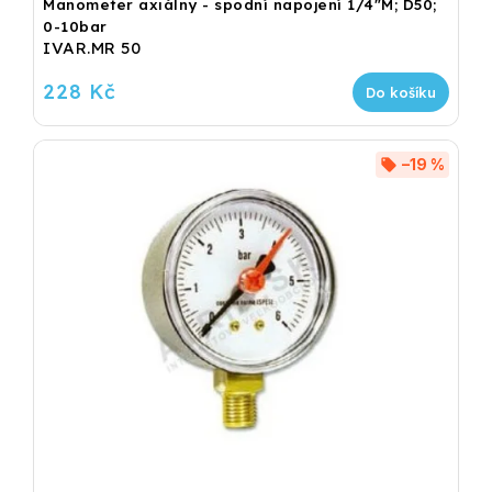
Manometer axiálny - spodní napojení 1/4"M; D50;
0-10bar
IVAR.MR 50
228 Kč
Do košíku
–19 %