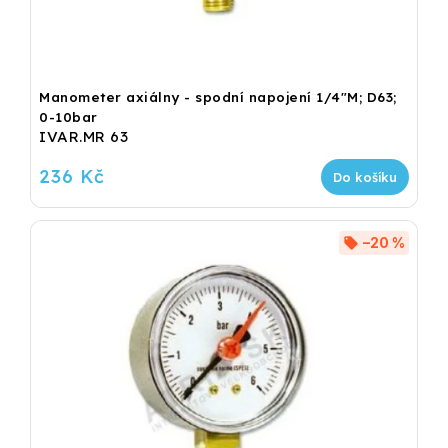
Manometer axiálny - spodní napojení 1/4"M; D63;
0-10bar
IVAR.MR 63
236 Kč
Do košíku
–20 %