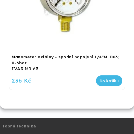
Manometer axiálny - spodní napojení 1/4"M; D63;
0-6bar
IVAR.MR 63
236 Kč
Do košíku
Topná technika