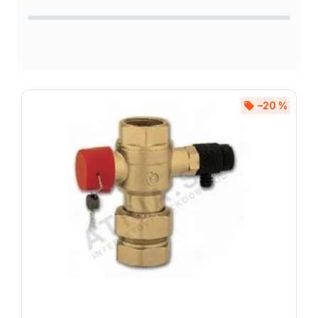
Nejprodávanější
Abecedně
–20 %