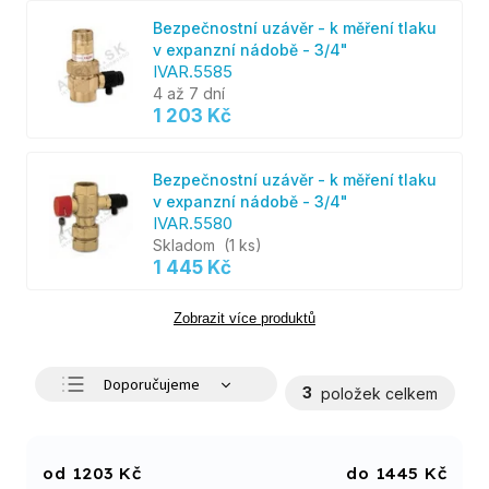
Bezpečnostní uzávěr - k měření tlaku
v expanzní nádobě - 3/4"
IVAR.5585
4 až 7 dní
1 203 Kč
Bezpečnostní uzávěr - k měření tlaku
v expanzní nádobě - 3/4"
IVAR.5580
Skladom
(1 ks)
1 445 Kč
Zobrazit více produktů
Doporučujeme
3
položek celkem
Nejlevnější
Nejdražší
1203
Kč
1445
Kč