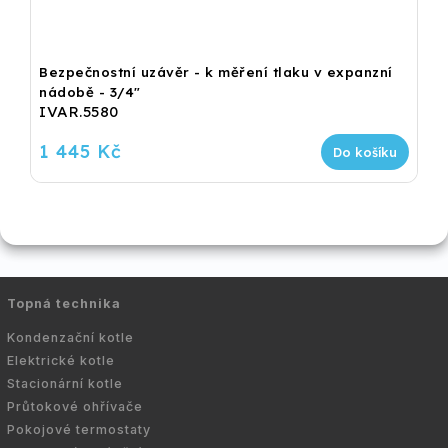
Bezpečnostní uzávěr - k měření tlaku v expanzní
nádobě - 3/4"
IVAR.5580
1 445 Kč
Do košíku
Topná technika
Kondenzační kotle
Elektrické kotle
Stacionární kotle
Průtokové ohřívače
Pokojové termostaty