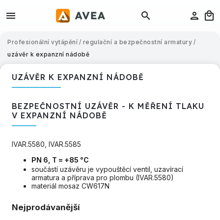
Profesionální vytápění
/
regulační a bezpečnostní armatury
/
uzávěr k expanzní nádobě
UZÁVĚR K EXPANZNÍ NÁDOBĚ
BEZPEČNOSTNÍ UZÁVĚR - K MĚŘENÍ TLAKU
V EXPANZNÍ NÁDOBĚ
IVAR.5580, IVAR.5585
PN 6, T = +85 °C
součástí uzávěru je vypouštěcí ventil, uzavírací
armatura a příprava pro plombu (IVAR.5580)
materiál mosaz CW617N
Nejprodávanější