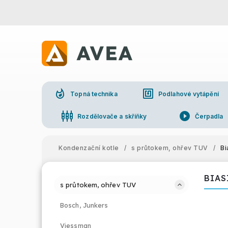
whatshot
nfc
Topná technika
Podlahové vytápění
settings_input_component
play_circle_filled
Rozdělovače a skříňky
Čerpadla
Kondenzační kotle
/
s průtokem, ohřev TUV
/
Bi
BIAS
s průtokem, ohřev TUV
Bosch, Junkers
Viessman