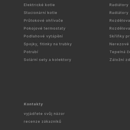
Elektrické kotle
Radiátory
Stacionární kotle
Radiátory
Průtokové ohřívače
Rozdělov
Pokojové termostaty
Rozdělov
Podlahové vytápění
Skříňky p
Spojky, fitinky na trubky
Nerezové 
Potrubí
Tepelná č
Solární sety a kolektory
Záložní z
Kontakty
vyjádřete svůj názor
recenze zákazníků