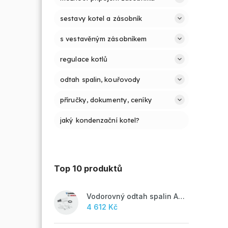
sestavy kotel a zásobník
s vestavěným zásobníkem
regulace kotlů
odtah spalin, kouřovody
příručky, dokumenty, ceníky
jaký kondenzační kotel?
Top 10 produktů
Vodorovný odtah spalin AZB 918
4 612 Kč