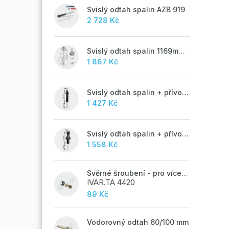
Svislý odtah spalin AZB 919
2 728 Kč
Svislý odtah spalin 1169mm, AZB 917
1 867 Kč
Svislý odtah spalin + přívod vzduchu 60/100 mm - M
1 427 Kč
Svislý odtah spalin + přívod vzduchu 60/100 mm - A
1 558 Kč
Svěrné šroubení - pro vícevrstvé potrubí ALPEX - 16x2 ALU-EK
IVAR.TA 4420
89 Kč
Vodorovný odtah 60/100 mm