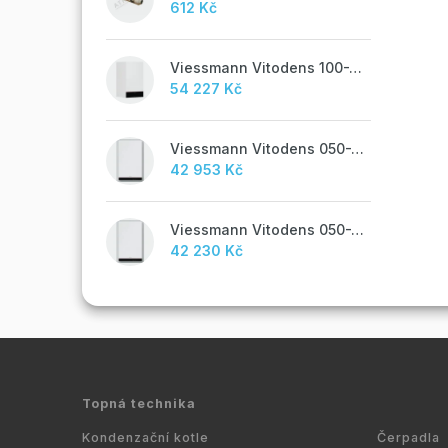
612 Kč
Viessmann Vitodens 100-W, 19 kW
54 227 Kč
Viessmann Vitodens 050-W, 19 kW, TUV
42 953 Kč
Viessmann Vitodens 050-W, 19 kW
42 230 Kč
Topná technika
Kondenzační kotle
Čerpadla