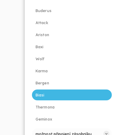
Buderus
Attack
Ariston
Baxi
Wolf
Karma
Bergen
Biasi
Thermona
Geminox
možnost připojení zásobníku