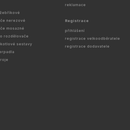
reklamace
 žebříkové
ače nerezové
Registrace
ače mosazné
přihlášení
ro rozdělovače
registrace velkoodběratele
kotlové sestavy
registrace dodavatele
erpadla
droje