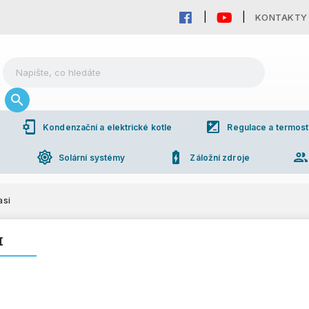
KONTAKTY
phonelink_setup
iso
Kondenzační a elektrické kotle
Regulace a termost
brightness_high
battery_charging_full
grou
Solární systémy
Záložní zdroje
asi
I