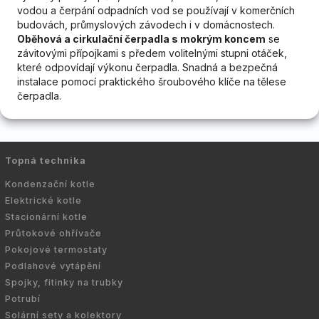
vodou a čerpání odpadních vod se používají v komerčních
budovách, průmyslových závodech i v domácnostech.
Oběhová a cirkulační čerpadla s mokrým koncem
se
závitovými přípojkami s předem volitelnými stupni otáček,
které odpovídají výkonu čerpadla. Snadná a bezpečná
instalace pomocí praktického šroubového klíče na tělese
čerpadla.
Topná technika
Kondenzační kotle
Elektrické kotle
Stacionární kotle
Průtokové ohřívače
Pokojové termostaty
Podlahové vytápění
Spojky, fitinky na trubky
Potrubí
Solární sety a kolektory