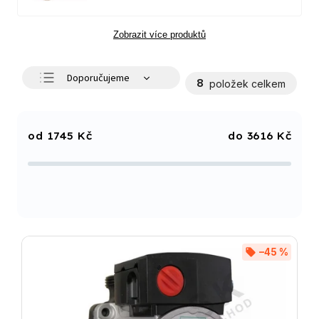
Zobrazit více produktů
Doporučujeme
8
položek celkem
Nejlevnější
Nejdražší
1745
Kč
3616
Kč
Nejprodávanější
Abecedně
–45 %