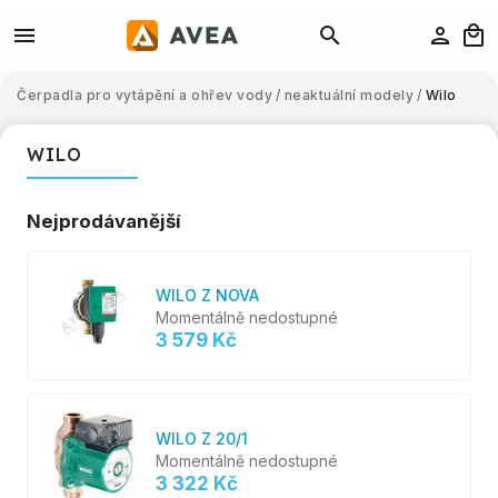
Čerpadla pro vytápění a ohřev vody
/
neaktuální modely
/
Wilo
WILO
Nejprodávanější
WILO Z NOVA
Momentálně nedostupné
3 579 Kč
WILO Z 20/1
Momentálně nedostupné
3 322 Kč