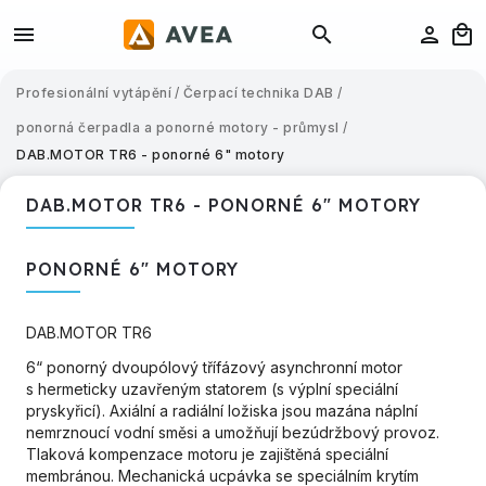
Profesionální vytápění
/
Čerpací technika DAB
/
ponorná čerpadla a ponorné motory - průmysl
/
DAB.MOTOR TR6 - ponorné 6" motory
DAB.MOTOR TR6 - PONORNÉ 6" MOTORY
PONORNÉ 6" MOTORY
DAB.MOTOR TR6
6“ ponorný dvoupólový třífázový asynchronní motor
s hermeticky uzavřeným statorem (s výplní speciální
pryskyřicí). Axiální a radiální ložiska jsou mazána náplní
nemrznoucí vodní směsi a umožňují bezúdržbový provoz.
Tlaková kompenzace motoru je zajištěná speciální
membránou. Mechanická ucpávka se speciálním krytím