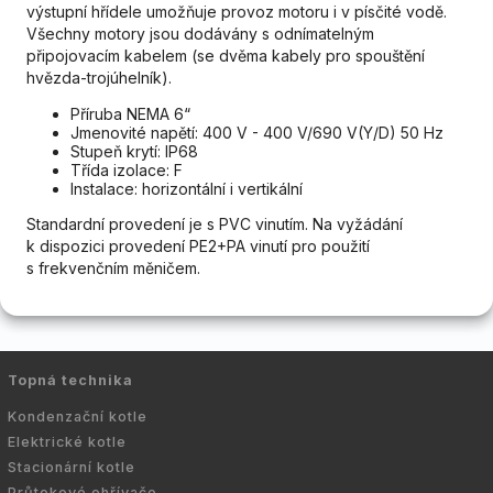
výstupní hřídele umožňuje provoz motoru i v písčité vodě.
Všechny motory jsou dodávány s odnímatelným
připojovacím kabelem (se dvěma kabely pro spouštění
hvězda-trojúhelník).
Příruba NEMA 6“
Jmenovité napětí: 400 V - 400 V/690 V(Y/D) 50 Hz
Stupeň krytí: IP68
Třída izolace: F
Instalace: horizontální i vertikální
Standardní provedení je s PVC vinutím. Na vyžádání
k dispozici provedení PE2+PA vinutí pro použití
s frekvenčním měničem.
Topná technika
Kondenzační kotle
Elektrické kotle
Stacionární kotle
Průtokové ohřívače