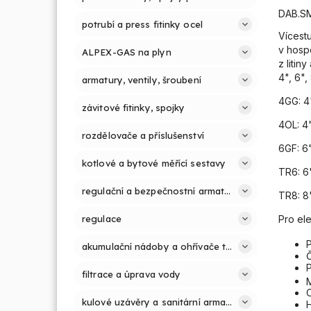
DAB.S
potrubí a press fitinky ocel
Vícestu
v hosp
ALPEX-GAS na plyn
z litin
4", 6"
armatury, ventily, šroubení
4GG: 4
závitové fitinky, spojky
4OL: 4
rozdělovače a příslušenství
6GF: 6
kotlové a bytové měřící sestavy
TR6: 6
regulační a bezpečnostní armatury
TR8: 8
regulace
Pro ele
P
akumulační nádoby a ohřívače teplé vody
Č
P
filtrace a úprava vody
M
O
kulové uzávěry a sanitární armatury
H