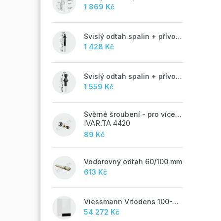
1 869 Kč
Svislý odtah spalin + přívod vzduchu 60/100 mm - M
1 428 Kč
Svislý odtah spalin + přívod vzduchu 60/100 mm - A
1 559 Kč
Svěrné šroubení - pro vícevrstvé potrubí ALPEX - 16x2 ALU-EK
IVAR.TA 4420
89 Kč
Vodorovný odtah 60/100 mm
613 Kč
Viessmann Vitodens 100-W, 19 kW
54 272 Kč