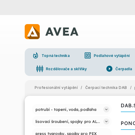
whatshot
nfc
Topná technika
Podlahové vytápění
settings_input_component
play_circle_filled
Rozdělovače a skříňky
Čerpadla
Profesionální vytápění
/
Čerpací technika DAB
/
DAB.
potrubí - topení, voda, podlaha
lisovací šroubení, spojky pro ALPEX PRESS
PONO
press tvarovky, spojky pro PEX