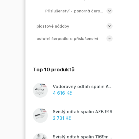
Příslušenství - ponorná čerpadla a ponorné motory
plastové nádoby
ostatní čerpadla a příslušenství
Top 10 produktů
Vodorovný odtah spalin AZB 918
4 616 Kč
Svislý odtah spalin AZB 919
2 731 Kč
Svislý odtah spalin 1169mm, AZB 917