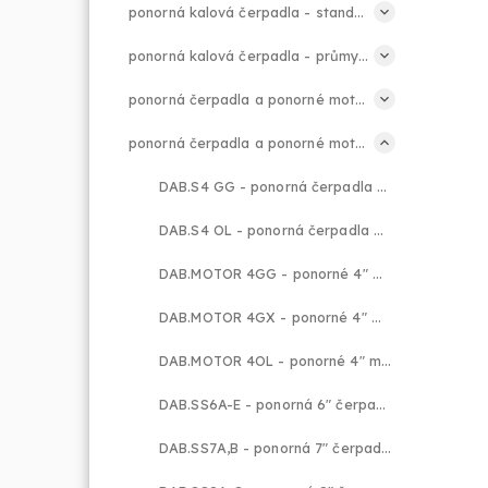
ponorná kalová čerpadla - standard
ponorná kalová čerpadla - průmysl
ponorná čerpadla a ponorné motory - standard
ponorná čerpadla a ponorné motory - průmysl
DAB.S4 GG - ponorná čerpadla 4" s vodní náplní motoru
DAB.S4 OL - ponorná čerpadla 4" s olejovou náplní motoru
DAB.MOTOR 4GG - ponorné 4" motory
DAB.MOTOR 4GX - ponorné 4" motory
DAB.MOTOR 4OL - ponorné 4" motory
DAB.SS6A-E - ponorná 6" čerpadla do vrtů a studní
DAB.SS7A,B - ponorná 7" čerpadla do vrtů a studní