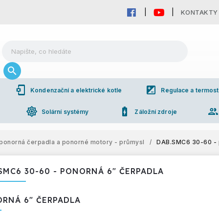
KONTAKTY
phonelink_setup
iso
Kondenzační a elektrické kotle
Regulace a termost
brightness_high
battery_charging_full
grou
Solární systémy
Záložní zdroje
ponorná čerpadla a ponorné motory - průmysl
/
DAB.SMC6 30-60 - 
SMC6 30-60 - PONORNÁ 6" ČERPADLA
RNÁ 6" ČERPADLA