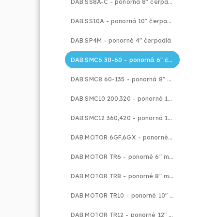
DAB.SS8A-C - ponorná 8" čerpadla do vrtů a studní
DAB.SS10A - ponorná 10" čerpadla do vrtů a studní
DAB.SP4M - ponorné 4" čerpadlá
DAB.SMC6 30-60 - ponorná 6" čerpadla
DAB.SMC8 60-135 - ponorná 8" čerpadla
DAB.SMC10 200,320 - ponorná 10" čerpadla
DAB.SMC12 360,420 - ponorná 12" čerpadla
DAB.MOTOR 6GF,6GX - ponorné 6" motory
DAB.MOTOR TR6 - ponorné 6" motory
DAB.MOTOR TR8 - ponorné 8" motory
DAB.MOTOR TR10 - ponorné 10" motory
DAB.MOTOR TR12 - ponorné 12" motory