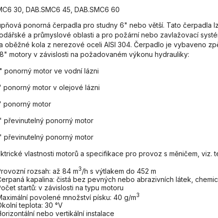
MC6 30, DAB.SMC6 45, DAB.SMC6 60
pňová ponorná čerpadla pro studny 6" nebo větší. Tato čerpadla lze
odářské a průmyslové oblasti a pro požární nebo zavlažovací systém
y a oběžné kola z nerezové oceli AISI 304. Čerpadlo je vybaveno zpě
, 8" motory v závislosti na požadovaném výkonu hydrauliky:
" ponorný motor ve vodní lázni
" ponorný motor v olejové lázni
" ponorný motor
" převinutelný ponorný motor
" převinutelný ponorný motor
ktrické vlastnosti motorů a specifikace pro provoz s měničem, viz. t
3
rovozní rozsah: až 84 m
/h s výtlakem do 452 m
erpaná kapalina: čistá bez pevných nebo abrazivních látek, chemicky 
očet startů: v závislosti na typu motoru
3
aximální povolené množství písku: 40 g/m
kolní teplota: 30 °V
orizontální nebo vertikální instalace