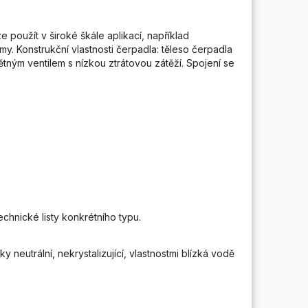
 použít v široké škále aplikací, například
y. Konstrukční vlastnosti čerpadla: těleso čerpadla
tným ventilem s nízkou ztrátovou zátěží. Spojení se
echnické listy konkrétního typu.
neutrální, nekrystalizující, vlastnostmi blízká vodě