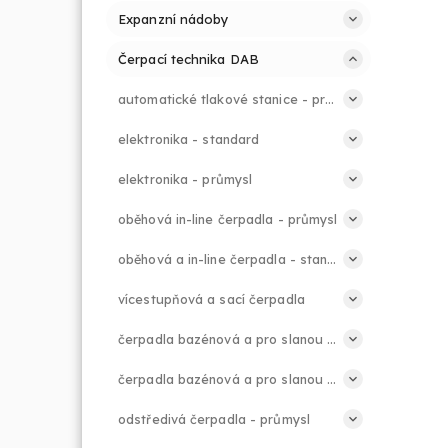
Expanzní nádoby
Čerpací technika DAB
automatické tlakové stanice - průmysl
elektronika - standard
elektronika - průmysl
oběhová in-line čerpadla - průmysl
oběhová a in-line čerpadla - standard
vícestupňová a sací čerpadla
čerpadla bazénová a pro slanou vodu - standard
čerpadla bazénová a pro slanou vodu - průmysl
odstředivá čerpadla - průmysl