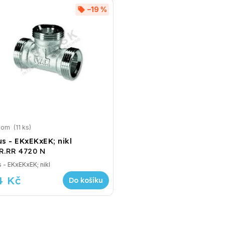
–19 %
dom
(11 ks)
s - EKxEKxEK; nikl
R.RR 4720 N
 - EKxEKxEK; nikl
4 Kč
Do košíku