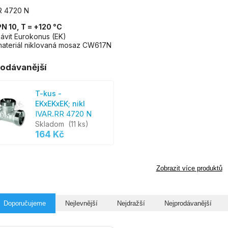
R 4720 N
PN 10, T = +120 °C
ávit Eurokonus (EK)
materiál niklovaná mosaz CW617N
odávanější
T-kus -
EKxEKxEK; nikl
IVAR.RR 4720 N
Skladom
(11 ks)
164 Kč
Zobrazit více produktů
Doporučujeme
Nejlevnější
Nejdražší
Nejprodávanější