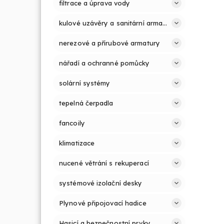
filtrace a úprava vody
kulové uzávěry a sanitární armatury
nerezové a přírubové armatury
nářadí a ochranné pomůcky
solární systémy
tepelná čerpadla
fancoily
klimatizace
nucené větrání s rekuperací
systémové izolační desky
Plynové připojovací hadice
Hasicí a bezpečnostní prvky