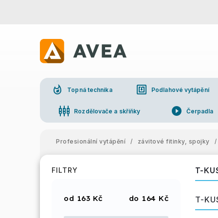
whatshot
nfc
Topná technika
Podlahové vytápění
settings_input_component
play_circle_filled
Rozdělovače a skříňky
Čerpadla
Profesionální vytápění
/
závitové fitinky, spojky
/
T-KU
FILTRY
163
Kč
164
Kč
T-KU