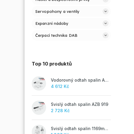
Servopohony a ventily
Expanzní nádoby
Čerpací technika DAB
Top 10 produktů
Vodorovný odtah spalin AZB 918
4 612 Kč
Svislý odtah spalin AZB 919
2 728 Kč
Svislý odtah spalin 1169mm, AZB 917