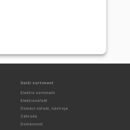
Další sortiment
Elektro sortiment
Elektronářadí
Domácí nářadí, nástroje
Záhrada
Domácnost