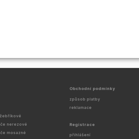
Obchodní podmínky
způsob platby
reklamace
 žebříkové
ače nerezové
Registrace
ače mosazné
přihlášení