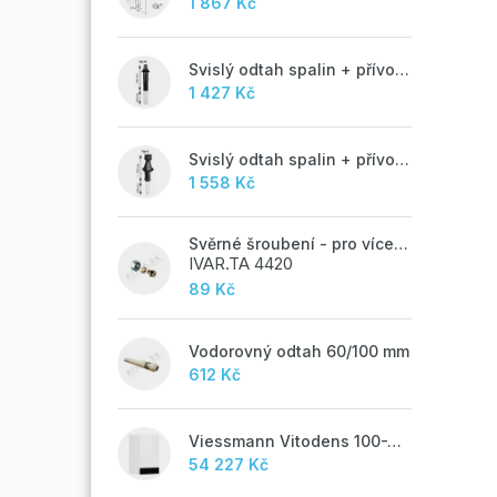
1 867 Kč
Svislý odtah spalin + přívod vzduchu 60/100 mm - M
1 427 Kč
Svislý odtah spalin + přívod vzduchu 60/100 mm - A
1 558 Kč
Svěrné šroubení - pro vícevrstvé potrubí ALPEX - 16x2 ALU-EK
IVAR.TA 4420
89 Kč
Vodorovný odtah 60/100 mm
612 Kč
Viessmann Vitodens 100-W, 19 kW
54 227 Kč