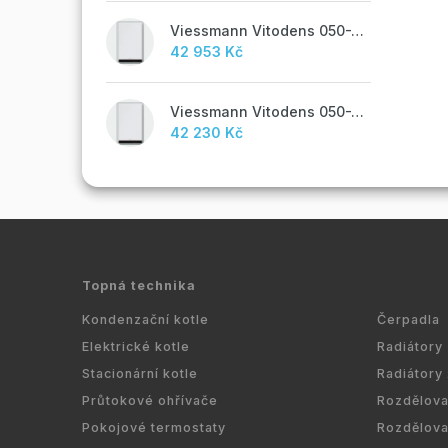
Viessmann Vitodens 050-W, 19 kW, TUV
42 953 Kč
Viessmann Vitodens 050-W, 19 kW
42 230 Kč
Topná technika
Kondenzační kotle
Čerpadla
Elektrické kotle
Radiátory
Stacionární kotle
Radiátory
Průtokové ohřívače
Rozdělov
Pokojové termostaty
Rozdělov