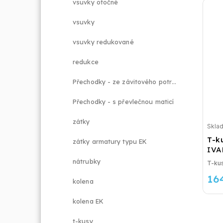
vsuvky otočné
vsuvky
vsuvky redukované
redukce
Přechodky - ze závitového potrubí na svěrné šroubení
Přechodky - s převlečnou maticí
zátky
Skla
T-ku
zátky armatury typu EK
IVA
nátrubky
T-kus
16
kolena
kolena EK
t-kusy