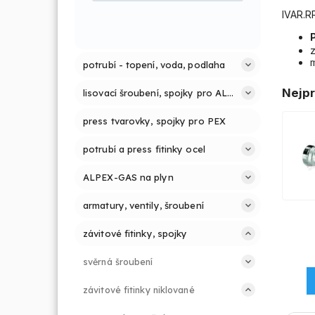
IVAR.R
z
potrubí - topení, voda, podlaha
Nejpr
lisovací šroubení, spojky pro ALPEX PRESS
press tvarovky, spojky pro PEX
potrubí a press fitinky ocel
ALPEX-GAS na plyn
armatury, ventily, šroubení
závitové fitinky, spojky
svěrná šroubení
závitové fitinky niklované