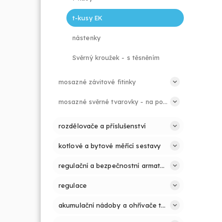
t-kusy EK
nástenky
Svěrný kroužek - s těsněním
mosazné závitové fitinky
mosazné svěrné tvarovky - na potrubí PE
rozdělovače a příslušenství
kotlové a bytové měřící sestavy
regulační a bezpečnostní armatury
regulace
akumulační nádoby a ohřívače teplé vody