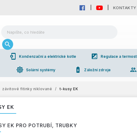
KONTAKTY
phonelink_setup
iso
Kondenzační a elektrické kotle
Regulace a termost
brightness_high
battery_charging_full
grou
Solární systémy
Záložní zdroje
závitové fitinky niklované
/
t-kusy EK
SY EK
SY EK PRO POTRUBÍ, TRUBKY