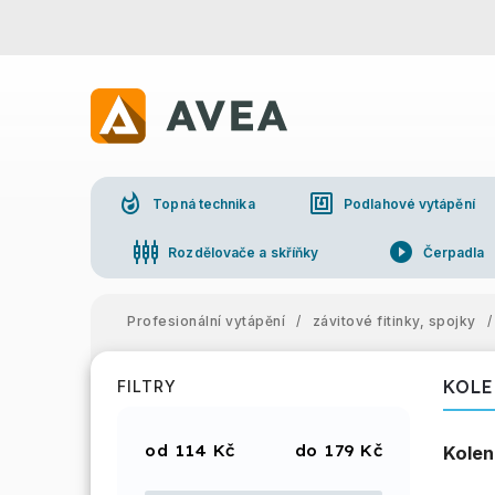
whatshot
nfc
Topná technika
Podlahové vytápění
settings_input_component
play_circle_filled
Rozdělovače a skříňky
Čerpadla
Profesionální vytápění
/
závitové fitinky, spojky
/
KOLE
FILTRY
114
Kč
179
Kč
Kolen