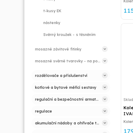
Kolen
11
t-kusy EK
nástenky
Svěrný kroužek - s těsněním
mosazné závitové fitinky
mosazné svěrné tvarovky - na potrubí PE
rozdělovače a příslušenství
kotlové a bytové měřící sestavy
regulační a bezpečnostní armatury
Skla
Kole
regulace
IVA
Kolen
akumulační nádoby a ohřívače teplé vody
17