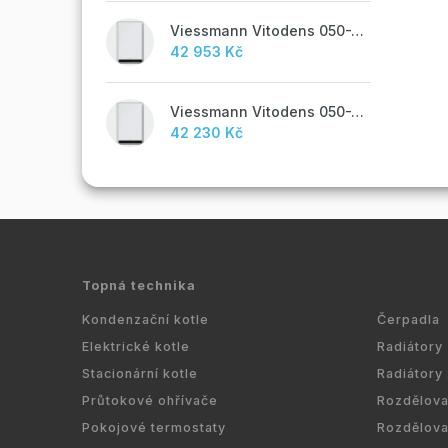
Viessmann Vitodens 050-W, 19 kW, TUV
42 953 Kč
Viessmann Vitodens 050-W, 19 kW
42 230 Kč
Topná technika
Kondenzační kotle
Čerpadla
Elektrické kotle
Radiátory
Stacionární kotle
Radiátory
Průtokové ohřívače
Rozdělov
Pokojové termostaty
Rozdělov