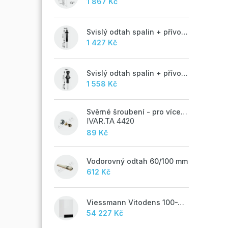
1 867 Kč
Svislý odtah spalin + přívod vzduchu 60/100 mm - M
1 427 Kč
Svislý odtah spalin + přívod vzduchu 60/100 mm - A
1 558 Kč
Svěrné šroubení - pro vícevrstvé potrubí ALPEX - 16x2 ALU-EK
IVAR.TA 4420
89 Kč
Vodorovný odtah 60/100 mm
612 Kč
Viessmann Vitodens 100-W, 19 kW
54 227 Kč