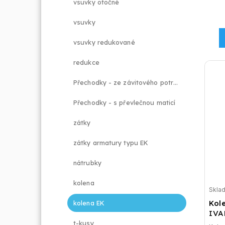
vsuvky otočné
vsuvky
vsuvky redukované
redukce
Přechodky - ze závitového potrubí na svěrné šroubení
Přechodky - s převlečnou maticí
zátky
zátky armatury typu EK
nátrubky
kolena
Skla
Kole
kolena EK
IVA
t-kusy