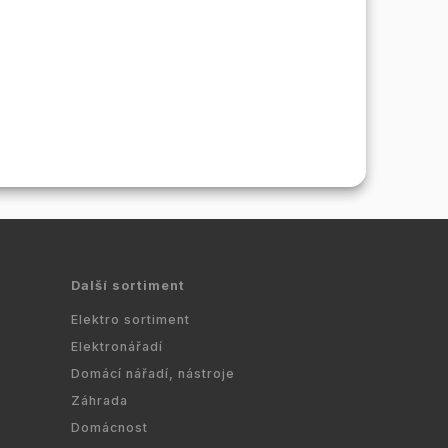
Další sortiment
Elektro sortiment
Elektronářadí
Domácí nářadí, nástroje
Záhrada
Domácnost