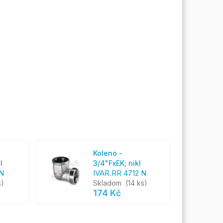
Koleno -
l
3/4"FxEK; nikl
 N
IVAR.RR 4712 N
s)
Skladom
(14 ks)
174 Kč