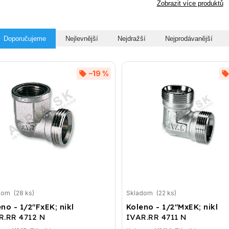
Zobrazit více produktů
Doporučujeme
Nejlevnější
Nejdražší
Nejprodávanější
–19 %
dom
(28 ks)
Skladom
(22 ks)
no - 1/2"FxEK; nikl
Koleno - 1/2"MxEK; nikl
R.RR 4712 N
IVAR.RR 4711 N