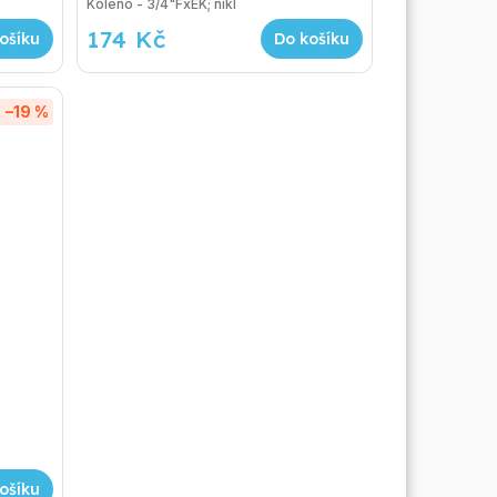
Koleno - 3/4"FxEK; nikl
174 Kč
ošíku
Do košíku
–19 %
ošíku