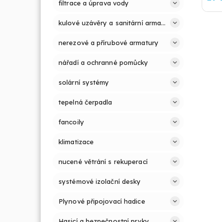
filtrace a úprava vody
kulové uzávěry a sanitární armatury
nerezové a přírubové armatury
nářadí a ochranné pomůcky
solární systémy
tepelná čerpadla
fancoily
klimatizace
nucené větrání s rekuperací
systémové izolační desky
Plynové připojovací hadice
Hasicí a bezpečnostní prvky