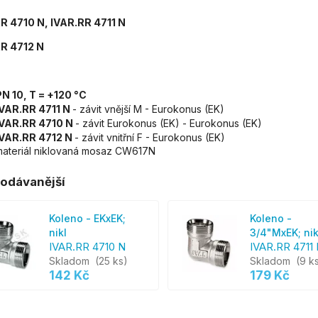
R 4710 N, IVAR.RR 4711 N
R 4712 N
PN 10, T = +120 °C
IVAR.RR 4711 N
- závit vnější M - Eurokonus (EK)
IVAR.RR 4710 N
- závit Eurokonus (EK) - Eurokonus (EK)
IVAR.RR 4712 N
- závit vnitřní F - Eurokonus (EK)
materiál niklovaná mosaz CW617N
odávanější
Koleno - EKxEK;
Koleno -
nikl
3/4"MxEK; nik
IVAR.RR 4710 N
IVAR.RR 4711
Skladom
(25 ks)
Skladom
(9 k
142 Kč
179 Kč