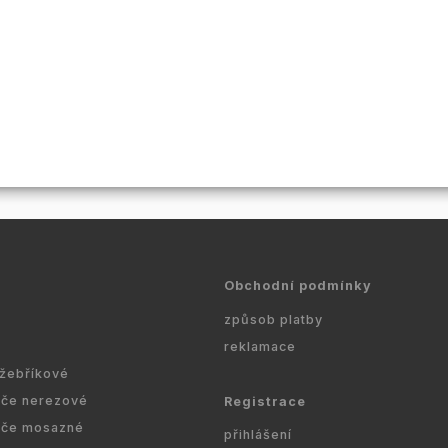
Obchodní podmínky
způsob platby
reklamace
 žebříkové
ače nerezové
Registrace
ače mosazné
přihlášení