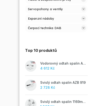
Servopohony a ventily
Expanzní nádoby
Čerpací technika DAB
Top 10 produktů
Vodorovný odtah spalin AZB 918
4 612 Kč
Svislý odtah spalin AZB 919
2 728 Kč
Svislý odtah spalin 1169mm, AZB 917