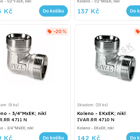
o - 1/2"FxEK; nikl
Koleno - 1/2"MxEK; nikl
5 Kč
137 Kč
Do košíku
Do k
–20 %
dom
(9 ks)
Skladom
(25 ks)
no - 3/4"MxEK; nikl
Koleno - EKxEK; nikl
R.RR 4711 N
IVAR.RR 4710 N
o - 3/4"MxEK; nikl
Koleno - EKxEK; nikl
9 Kč
142 Kč
Do košíku
Do k