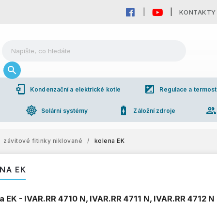
KONTAKTY
phonelink_setup
iso
Kondenzační a elektrické kotle
Regulace a termost
brightness_high
battery_charging_full
grou
Solární systémy
Záložní zdroje
závitové fitinky niklované
/
kolena EK
NA EK
a EK - IVAR.RR 4710 N, IVAR.RR 4711 N, IVAR.RR 4712 N