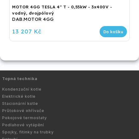
MOTOR 4GG TESLA 4" T - 0,55kW - 3x400V -
vodný, dvojpólový
DAB.MOTOR 4GG
13 207 Kč
Do košíku
Topná technika
Kondenzační kotle
Elektrické kotle
Stacionární kotle
Průtokové ohřívače
Pokojové termostaty
Podlahové vytápění
Spojky, fitinky na trubky