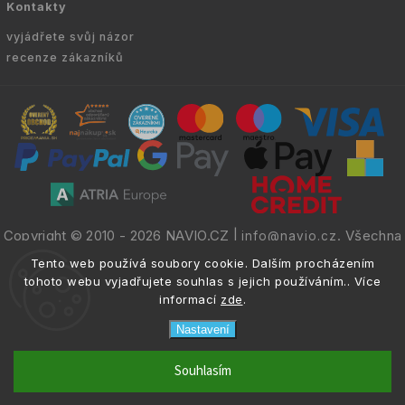
Kontakty
vyjádřete svůj názor
recenze zákazníků
Copyright © 2010 -
2026
NAVIO.CZ
|
. Všechna
info@navio.cz
práva vyhrazena.
Tento web používá soubory cookie. Dalším procházením
tohoto webu vyjadřujete souhlas s jejich používáním.. Více
informací
zde
.
Nastavení
email
info@navio.cz
Souhlasím