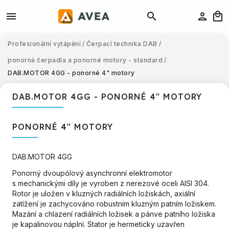
Profesionální vytápění
/
Čerpací technika DAB
/
ponorná čerpadla a ponorné motory - standard
/
DAB.MOTOR 4GG - ponorné 4" motory
DAB.MOTOR 4GG - PONORNÉ 4" MOTORY
PONORNÉ 4" MOTORY
DAB.MOTOR 4GG
Ponorný dvoupólový asynchronní elektromotor
s mechanickými díly je vyroben z nerezové oceli AISI 304.
Rotor je uložen v kluzných radiálních ložiskách, axiální
zatížení je zachycováno robustním kluzným patním ložiskem.
Mazání a chlazení radiálních ložisek a pánve patního ložiska
je kapalinovou náplní. Stator je hermeticky uzavřen