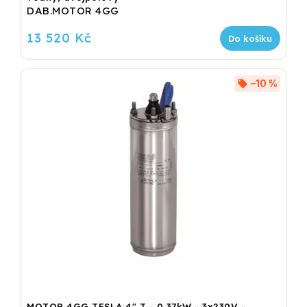
DAB.MOTOR 4GG
13 520 Kč
Do košíku
–10 %
MOTOR 4GG TESLA 4" T - 0,37kW - 3x230V -