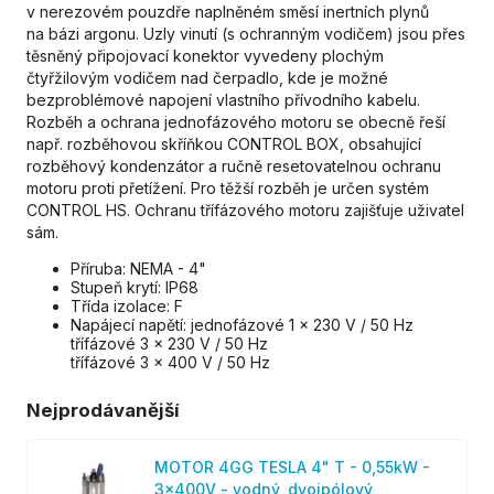
v nerezovém pouzdře naplněném směsí inertních plynů
na bázi argonu. Uzly vinutí (s ochranným vodičem) jsou přes
těsněný připojovací konektor vyvedeny plochým
čtyřžilovým vodičem nad čerpadlo, kde je možné
bezproblémové napojení vlastního přívodního kabelu.
Rozběh a ochrana jednofázového motoru se obecně řeší
např. rozběhovou skříňkou CONTROL BOX, obsahující
rozběhový kondenzátor a ručně resetovatelnou ochranu
motoru proti přetížení. Pro těžší rozběh je určen systém
CONTROL HS. Ochranu třífázového motoru zajišťuje uživatel
sám.
Příruba: NEMA - 4"
Stupeň krytí: IP68
Třída izolace: F
Napájecí napětí: jednofázové 1 x 230 V / 50 Hz
třífázové 3 x 230 V / 50 Hz
třífázové 3 x 400 V / 50 Hz
Nejprodávanější
MOTOR 4GG TESLA 4" T - 0,55kW -
3x400V - vodný, dvojpólový