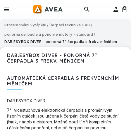
Profesionální vytápění
/
Čerpací technika DAB
/
ponorná čerpadla a ponorné motory - standard
/
DAB.ESYBOX DIVER - ponorná 7" čerpadla s frekv. měničem
DAB.ESYBOX DIVER - PONORNÁ 7"
ČERPADLA S FREKV. MĚNIČEM
AUTOMATICKÁ ČERPADLA S FREKVENČNÍM
MĚNIČEM
DAB.ESYBOX DIVER
7" vícestupňová elektronická čerpadla s proměnlivým
řízením otáček jsou určena k čerpání čisté vody ze studní,
jímek, nádob a cisteren. Možné použití při kompletním
i částečném ponoření, nebo při čerpání na povrchu