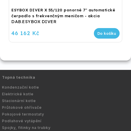
ESYBOX DIVER X 55/120 ponorné 7" automatické
čerpadlo s frekvenčným meničom - akcia
DAB.ESYBOX DIVER
46 162 Kč
Do košíku
Topná technika
Kondenzační kotle
Elektrické kotle
Stacionární kotle
Průtokové ohřívače
Pokojové termostaty
Podlahové vytápění
Spojky, fitinky na trubky