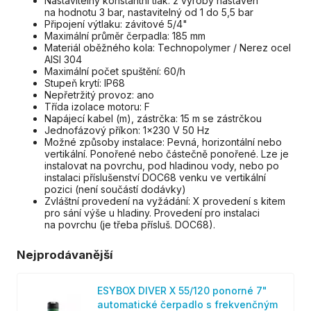
Nastavitelný konstantní tlak: z výroby nastaven
na hodnotu 3 bar, nastavitelný od 1 do 5,5 bar
Připojení výtlaku: závitové 5/4"
Maximální průměr čerpadla: 185 mm
Materiál oběžného kola: Technopolymer / Nerez ocel
AISI 304
Maximální počet spuštění: 60/h
Stupeň krytí: IP68
Nepřetržitý provoz: ano
Třída izolace motoru: F
Napájecí kabel (m), zástrčka: 15 m se zástrčkou
Jednofázový příkon: 1x230 V 50 Hz
Možné způsoby instalace: Pevná, horizontální nebo
vertikální. Ponořené nebo částečně ponořené. Lze je
instalovat na povrchu, pod hladinou vody, nebo po
instalaci příslušenství DOC68 venku ve vertikální
pozici (není součástí dodávky)
Zvláštní provedení na vyžádání: X provedení s kitem
pro sání výše u hladiny. Provedení pro instalaci
na povrchu (je třeba přísluš. DOC68).
Nejprodávanější
ESYBOX DIVER X 55/120 ponorné 7"
automatické čerpadlo s frekvenčným