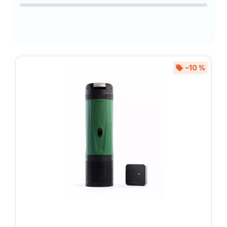
Abecedně
–10 %