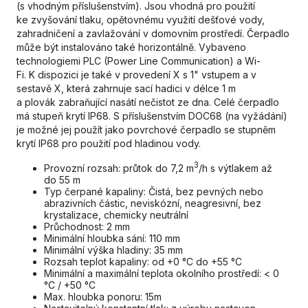
(s vhodným příslušenstvím). Jsou vhodná pro použití
ke zvyšování tlaku, opětovnému využití dešťové vody,
zahradničení a zavlažování v domovním prostředí. Čerpadlo
může být instalováno také horizontálně. Vybaveno
technologiemi PLC (Power Line Communication) a Wi-
Fi. K dispozici je také v provedení X s 1" vstupem a v
sestavě X, která zahrnuje sací hadici v délce 1 m
a plovák zabraňující nasátí nečistot ze dna. Celé čerpadlo
má stupeň krytí IP68. S příslušenstvím DOC68 (na vyžádání)
je možné jej použít jako povrchové čerpadlo se stupněm
krytí IP68 pro použití pod hladinou vody.
3
Provozní rozsah: průtok do 7,2 m
/h s výtlakem až
do 55 m
Typ čerpané kapaliny: Čistá, bez pevných nebo
abrazivních částic, neviskózní, neagresivní, bez
krystalizace, chemicky neutrální
Průchodnost: 2 mm
Minimální hloubka sání: 110 mm
Minimální výška hladiny: 35 mm
Rozsah teplot kapaliny: od +0 °C do +55 °C
Minimální a maximální teplota okolního prostředí: < 0
°C / +50 °C
Max. hloubka ponoru: 15m