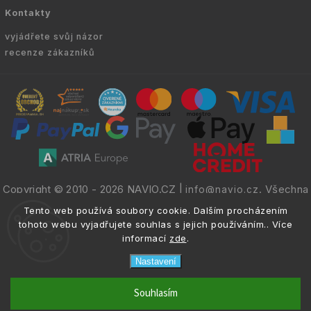
Kontakty
vyjádřete svůj názor
recenze zákazníků
Copyright © 2010 -
2026
NAVIO.CZ
|
. Všechna
info@navio.cz
práva vyhrazena.
Tento web používá soubory cookie. Dalším procházením
tohoto webu vyjadřujete souhlas s jejich používáním.. Více
informací
zde
.
Nastavení
email
info@navio.cz
Souhlasím