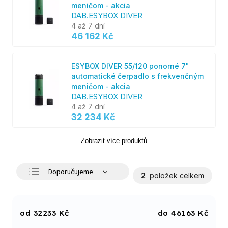
meničom - akcia
DAB.ESYBOX DIVER
4 až 7 dní
46 162 Kč
ESYBOX DIVER 55/120 ponorné 7"
automatické čerpadlo s frekvenčným
meničom - akcia
DAB.ESYBOX DIVER
4 až 7 dní
32 234 Kč
Zobrazit více produktů
Doporučujeme
2
položek celkem
Nejlevnější
Nejdražší
32233
Kč
46163
Kč
Nejprodávanější