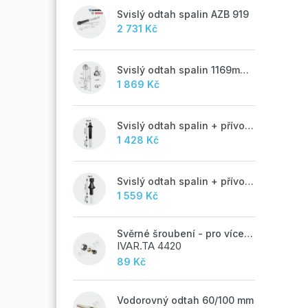
Svislý odtah spalin AZB 919
2 731 Kč
Svislý odtah spalin 1169mm, AZB 917
1 869 Kč
Svislý odtah spalin + přívod vzduchu 60/100 mm - M
1 428 Kč
Svislý odtah spalin + přívod vzduchu 60/100 mm - A
1 559 Kč
Svěrné šroubení - pro vícevrstvé potrubí ALPEX - 16x2 ALU-EK
IVAR.TA 4420
89 Kč
Vodorovný odtah 60/100 mm