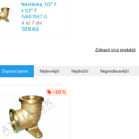
Nástěnka, 1/2" F
x 1/2" F
IVAR.1567 G
4 až 7 dní
109 Kč
Zobrazit více produktů
Doporučujeme
Nejlevnější
Nejdražší
Nejprodávanější
–20 %