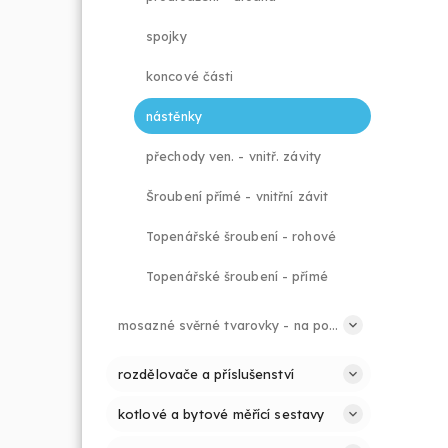
spojky
koncové části
nástěnky
přechody ven. - vnitř. závity
Šroubení přímé - vnitřní závit
Topenářské šroubení - rohové
Topenářské šroubení - přímé
mosazné svěrné tvarovky - na potrubí PE
rozdělovače a příslušenství
kotlové a bytové měřící sestavy