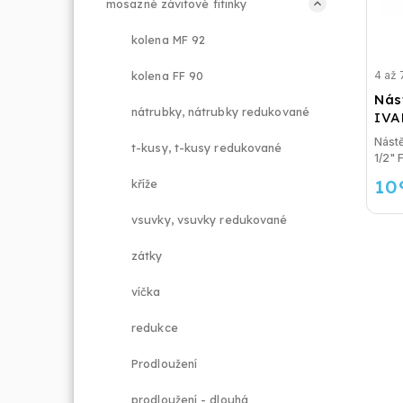
mosazné závitové fitinky
kolena MF 92
4 až 
kolena FF 90
Nást
nátrubky, nátrubky redukované
IVA
Nástě
t-kusy, t-kusy redukované
1/2" F
10
kříže
vsuvky, vsuvky redukované
zátky
víčka
redukce
Prodloužení
prodloužení - dlouhá