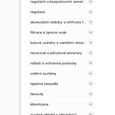
regulační a bezpečnostní armatury
regulace
akumulační nádoby a ohřívače teplé vody
filtrace a úprava vody
kulové uzávěry a sanitární armatury
nerezové a přírubové armatury
nářadí a ochranné pomůcky
solární systémy
tepelná čerpadla
fancoily
klimatizace
nucené větrání s rekuperací