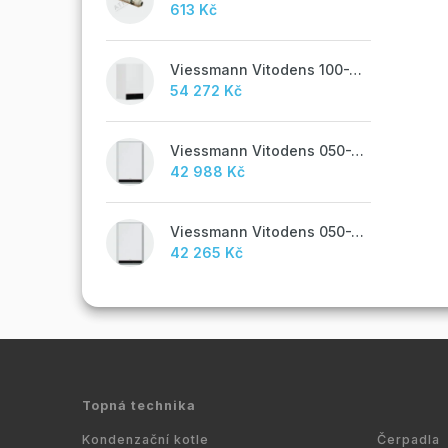
613 Kč
Viessmann Vitodens 100-W, 19 kW
54 272 Kč
Viessmann Vitodens 050-W, 19 kW, TUV
42 988 Kč
Viessmann Vitodens 050-W, 19 kW
42 265 Kč
Topná technika
Kondenzační kotle
Čerpadla