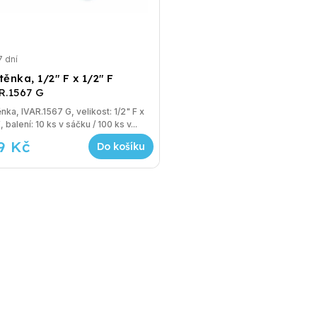
7 dní
ěnka, 1/2" F x 1/2" F
R.1567 G
nka, IVAR.1567 G, velikost: 1/2" F x
, balení: 10 ks v sáčku / 100 ks v...
9 Kč
Do košíku