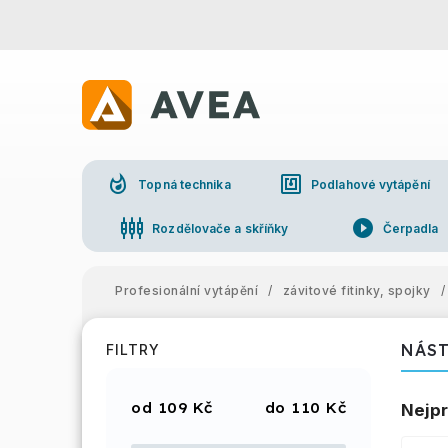
whatshot
nfc
Topná technika
Podlahové vytápění
settings_input_component
play_circle_filled
Rozdělovače a skříňky
Čerpadla
Profesionální vytápění
/
závitové fitinky, spojky
/
NÁS
FILTRY
109
Kč
110
Kč
Nejpr