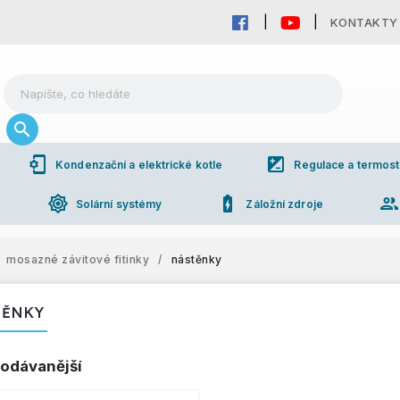
KONTAKTY
phonelink_setup
iso
Kondenzační a elektrické kotle
Regulace a termost
brightness_high
battery_charging_full
grou
Solární systémy
Záložní zdroje
mosazné závitové fitinky
/
nástěnky
TĚNKY
odávanější