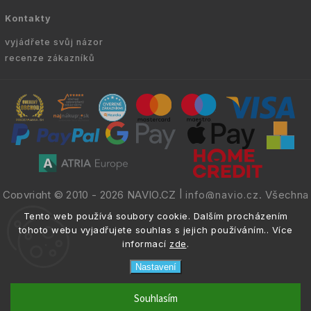
Kontakty
vyjádřete svůj názor
recenze zákazníků
Copyright © 2010 -
2026
NAVIO.CZ
|
. Všechna
info@navio.cz
práva vyhrazena.
Tento web používá soubory cookie. Dalším procházením
tohoto webu vyjadřujete souhlas s jejich používáním.. Více
informací
zde
.
Nastavení
email
info@navio.cz
Souhlasím