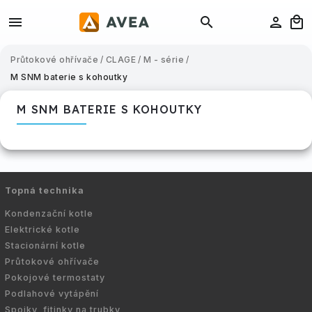
Průtokové ohřívače
/
CLAGE
/
M - série
/
M SNM baterie s kohoutky
M SNM BATERIE S KOHOUTKY
Topná technika
Kondenzační kotle
Elektrické kotle
Stacionární kotle
Průtokové ohřívače
Pokojové termostaty
Podlahové vytápění
Spojky, fitinky na trubky