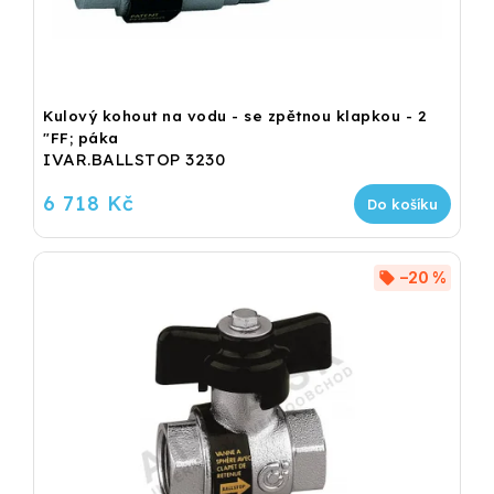
Kulový kohout na vodu - se zpětnou klapkou - 2
"FF; páka
IVAR.BALLSTOP 3230
6 718 Kč
Do košíku
–20 %