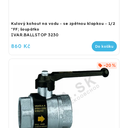
Kulový kohout na vodu - se zpětnou klapkou - 1/2
"FF; šoupátko
IVAR.BALLSTOP 3230
860 Kč
Do košíku
–20 %