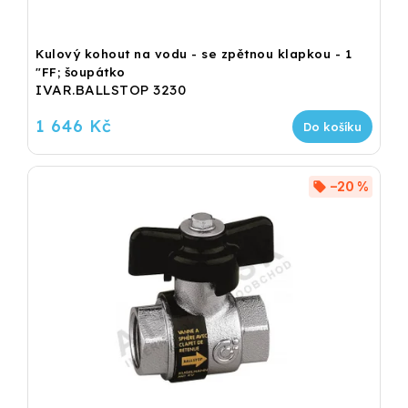
Kulový kohout na vodu - se zpětnou klapkou - 1
"FF; šoupátko
IVAR.BALLSTOP 3230
1 646 Kč
Do košíku
–20 %