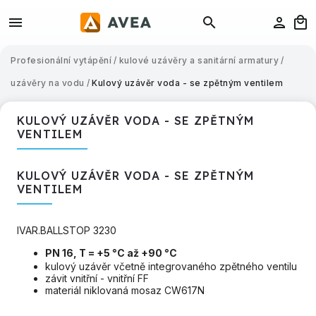
Profesionální vytápění
/
kulové uzávěry a sanitární armatury
/
uzávěry na vodu
/
Kulový uzávěr voda - se zpětným ventilem
KULOVÝ UZÁVĚR VODA - SE ZPĚTNÝM
VENTILEM
KULOVÝ UZÁVĚR VODA - SE ZPĚTNÝM
VENTILEM
IVAR.BALLSTOP 3230
PN 16, T = +5 °C až +90 °C
kulový uzávěr včetně integrovaného zpětného ventilu
závit vnitřní - vnitřní FF
materiál niklovaná mosaz CW617N