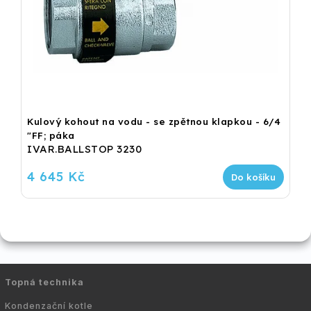
Kulový kohout na vodu - se zpětnou klapkou - 6/4
"FF; páka
IVAR.BALLSTOP 3230
4 645 Kč
Do košíku
Topná technika
Kondenzační kotle