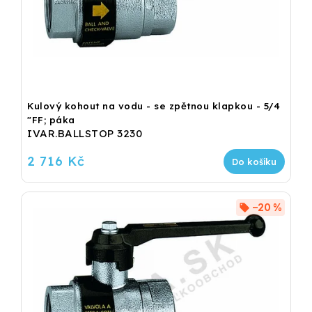
Kulový kohout na vodu - se zpětnou klapkou - 5/4
"FF; páka
IVAR.BALLSTOP 3230
2 716 Kč
Do košíku
–20 %