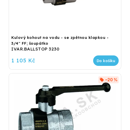
Kulový kohout na vodu - se zpětnou klapkou -
3/4" FF; šoupátko
IVAR.BALLSTOP 3230
1 105 Kč
Do košíku
–20 %