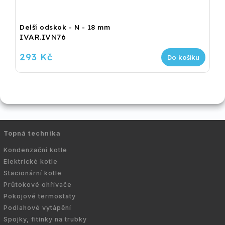
Delší odskok - N - 18 mm
IVAR.IVN76
293 Kč
Do košíku
Topná technika
Kondenzační kotle
Elektrické kotle
Stacionární kotle
Průtokové ohřívače
Pokojové termostaty
Podlahové vytápění
Spojky, fitinky na trubky