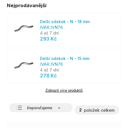
Nejprodávanější
Delší odskok - N - 18 mm
IVAR.IVN76
4 až 7 dní
293 Kč
Delší odskok - N - 15 mm
IVAR.IVN76
4 až 7 dní
278 Kč
Zobrazit více produktů
Doporučujeme
2
položek celkem
Nejlevnější
Nejdražší