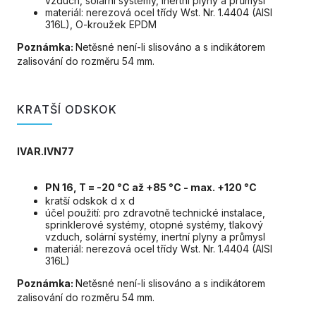
vzduch, solární systémy, inertní plyny a průmysl
materiál: nerezová ocel třídy Wst. Nr. 1.4404 (AISI
316L), O-kroužek EPDM
Poznámka:
Netěsné není-li slisováno a s indikátorem
zalisování do rozměru 54 mm.
KRATŠÍ ODSKOK
IVAR.IVN77
PN 16, T = -20 °C až +85 °C - max. +120 °C
kratší odskok d x d
účel použití: pro zdravotně technické instalace,
sprinklerové systémy, otopné systémy, tlakový
vzduch, solární systémy, inertní plyny a průmysl
materiál: nerezová ocel třídy Wst. Nr. 1.4404 (AISI
316L)
Poznámka:
Netěsné není-li slisováno a s indikátorem
zalisování do rozměru 54 mm.