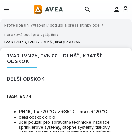
Profesionální vytápění
/
potrubí a press fitinky ocel
/
nerezová ocel pro vytápění
/
IVAR.IVN76, IVN77 - dlhší, kratší odskok
IVAR.IVN76, IVN77 - DLHŠÍ, KRATŠÍ
ODSKOK
DELŠÍ ODSKOK
IVAR.IVN76
PN 16, T = -20 °C až +85 °C - max. +120 °C
delší odskok d x d
účel použití: pro zdravotně technické instalace,
sprinklerové systémy, otopné systémy, tlakový