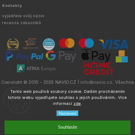
Kontakty
vyjádřete svůj názor
recenze zákazníků
Copyright © 2010 -
2026
NAVIO.CZ
|
. Všechna
info@navio.cz
práva vyhrazena.
Tento web používá soubory cookie. Dalším procházením
tohoto webu vyjadřujete souhlas s jejich používáním.. Více
informací
zde
.
Nastavení
email
info@navio.cz
Souhlasím