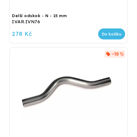
Delší odskok - N - 15 mm
IVAR.IVN76
278 Kč
Do košíku
–19 %