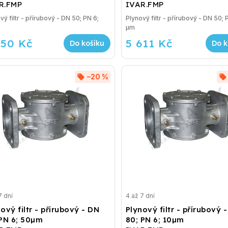
R.FMP
IVAR.FMP
vý filtr - přírubový - DN 50; PN 6;
Plynový filtr - přírubový - DN 50; 
µm
850 Kč
5 611 Kč
Do košíku
Do k
–20 %
7 dní
4 až 7 dní
ový filtr - přírubový - DN
Plynový filtr - přírubový 
 PN 6; 50µm
80; PN 6; 10µm