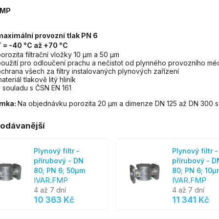
FMP
maximální provozní tlak PN 6
T = -40 °C až +70 °C
orozita filtrační vložky 10 µm a 50 µm
oužití pro odloučení prachu a nečistot od plynného provozního mé
chrana všech za filtry instalovaných plynových zařízení
ateriál tlakově litý hliník
 souladu s ČSN EN 161
mka:
Na objednávku porozita 20 µm a dimenze DN 125 až DN 300 s 
odávanější
Plynový filtr -
Plynový filtr -
přírubový - DN
přírubový - D
80; PN 6; 50µm
80; PN 6; 10µ
IVAR.FMP
IVAR.FMP
4 až 7 dní
4 až 7 dní
10 363 Kč
11 341 Kč