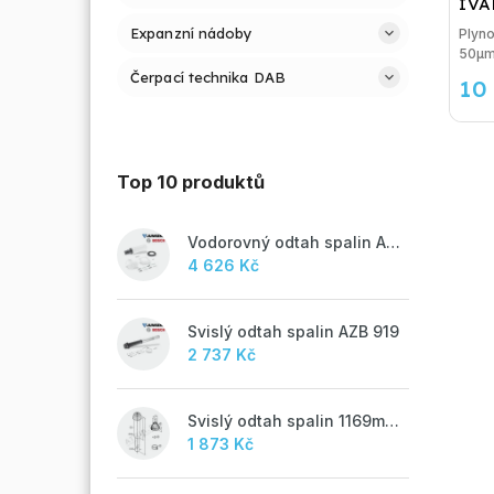
IVA
Expanzní nádoby
Plyno
50µ
Čerpací technika DAB
10
Top 10 produktů
Vodorovný odtah spalin AZB 918
4 626 Kč
Svislý odtah spalin AZB 919
2 737 Kč
Svislý odtah spalin 1169mm, AZB 917
1 873 Kč