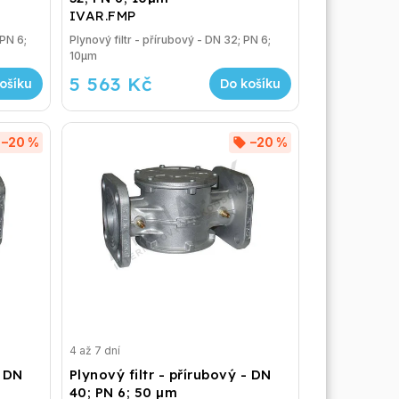
IVAR.FMP
 PN 6;
Plynový filtr - přírubový - DN 32; PN 6;
10µm
5 563 Kč
ošíku
Do košíku
–20 %
–20 %
4 až 7 dní
- DN
Plynový filtr - přírubový - DN
40; PN 6; 50 µm