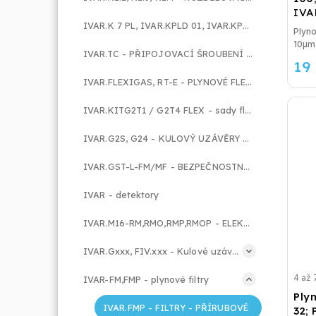
IVA
IVAR.K 7 PL, IVAR.KPLD 01, IVAR.KPLB 01 - KRYCÍ DESKY K ROZDELOVAČŮM
Plyno
10µm
IVAR.TC - PŘIPOJOVACÍ ŠROUBENÍ PRO ROZDĚLOVAČE
19
IVAR.FLEXIGAS, RT-E - PLYNOVÉ FLEXIBILNÍ HADICE
IVAR.KITG2T1 / G2T4 FLEX - sady flex
IVAR.G2S, G24 - KULOVÝ UZÁVĚRY PLYNU- S TLAKOVOU ZÁTKOU
IVAR.GST-L-FM/MF - BEZPEČNOSTNÍ NADPRŮTOKOVÉ POJISTKY
IVAR - detektory
IVAR.M16-RM,RMO,RMP,RMOP - ELEKTROMAGNETICKÉ VENTILY
IVAR.Gxxx, FIV.xxx - Kulové uzávěry
4 až 
IVAR-FM,FMP - plynové filtry
Plyn
IVAR.FMP - FILTRY - PŘÍRUBOVÉ
32;