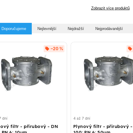
Zobrazit více produktů
Doporučujeme
Nejlevnější
Nejdražší
Nejprodávanější
–20 %
7 dní
4 až 7 dní
ový filtr - přírubový - DN
Plynový filtr - přírubový 
; PN 6; 10µm
100; PN 6; 50µm