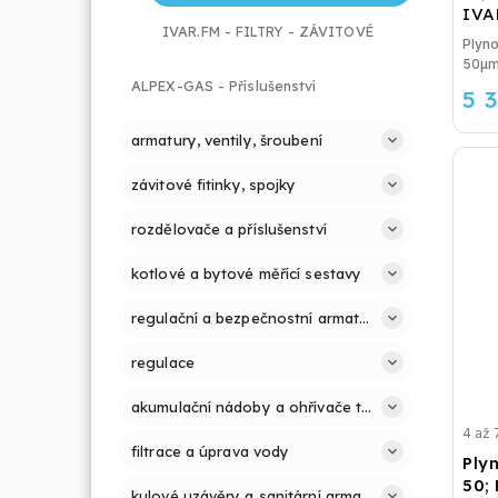
IVA
IVAR.FM - FILTRY - ZÁVITOVÉ
Plyno
50µ
ALPEX-GAS - Příslušenství
5 
armatury, ventily, šroubení
závitové fitinky, spojky
rozdělovače a příslušenství
kotlové a bytové měřící sestavy
regulační a bezpečnostní armatury
regulace
akumulační nádoby a ohřívače teplé vody
4 až 
filtrace a úprava vody
Plyn
50;
kulové uzávěry a sanitární armatury