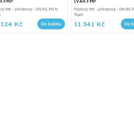
R.FMP
IVAR.FMP
vý filtr - přírubový - DN 65; PN 6;
Plynový filtr - přírubový - DN 80; 
m
10µm
 124 Kč
11 341 Kč
Do košíku
Do k