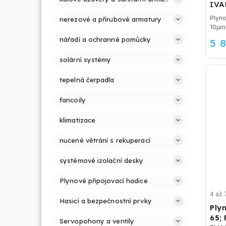
IVA
Plyno
nerezové a přírubové armatury
10µm
nářadí a ochranné pomůcky
5 
solární systémy
tepelná čerpadla
fancoily
klimatizace
nucené větrání s rekuperací
systémové izolační desky
Plynové připojovací hadice
4 až 
Hasicí a bezpečnostní prvky
Plyn
65;
Servopohony a ventily