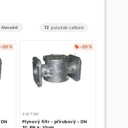
12
položek celkem
Abecedně
–20 %
–20 %
4 až 7 dní
- DN
Plynový filtr - přírubový - DN
32; PN 6; 10µm