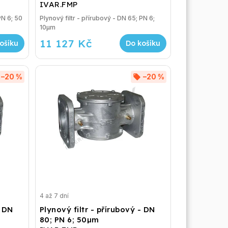
IVAR.FMP
PN 6; 50
Plynový filtr - přírubový - DN 65; PN 6;
10µm
11 127 Kč
ošíku
Do košíku
–20 %
–20 %
4 až 7 dní
- DN
Plynový filtr - přírubový - DN
80; PN 6; 50µm