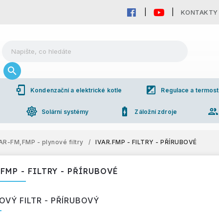
KONTAKTY
phonelink_setup
iso
Kondenzační a elektrické kotle
Regulace a termost
brightness_high
battery_charging_full
grou
Solární systémy
Záložní zdroje
AR-FM,FMP - plynové filtry
/
IVAR.FMP - FILTRY - PŘÍRUBOVÉ
.FMP - FILTRY - PŘÍRUBOVÉ
OVÝ FILTR - PŘÍRUBOVÝ