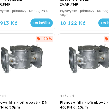
R.FMP
IVAR.FMP
vý filtr - přírubový - DN 100; PN 6;
Plynový filtr - přírubový - DN 100;
50µm
 913 Kč
18 122 Kč
Do košíku
Do k
–20 %
7 dní
4 až 7 dní
ový filtr - přírubový - DN
Plynový filtr - přírubový 
 PN 6; 50µm
40; PN 6; 10µm