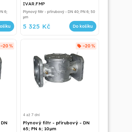
IVAR.FMP
PN 6;
Plynový filtr - přírubový - DN 40; PN 6; 50
µm
5 325 Kč
ošíku
Do košíku
–20 %
–20 %
4 až 7 dní
- DN
Plynový filtr - přírubový - DN
65; PN 6; 10µm