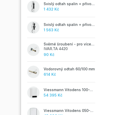
Svislý odtah spalin + přívod vzduchu 60/100 mm - M
1 432 Kč
Svislý odtah spalin + přívod vzduchu 60/100 mm - A
1 563 Kč
Svěrné šroubení - pro vícevrstvé potrubí ALPEX - 16x2 ALU-EK
IVAR.TA 4420
90 Kč
Vodorovný odtah 60/100 mm
614 Kč
Viessmann Vitodens 100-W, 19 kW
54 395 Kč
Viessmann Vitodens 050-W, 19 kW, TUV