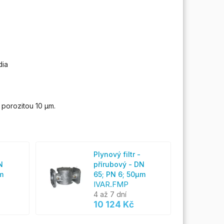
dia
porozitou 10 µm.
Plynový filtr -
N
přírubový - DN
m
65; PN 6; 50µm
IVAR.FMP
4 až 7 dní
10 124 Kč