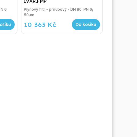
IVAR.FMP
PN 6;
Plynový filtr - přírubový - DN 80; PN 6;
50µm
10 363 Kč
ošíku
Do košíku