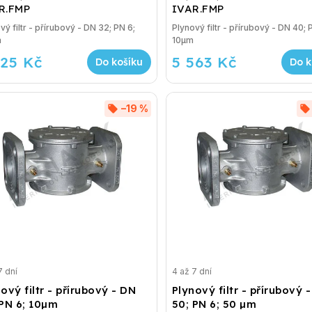
R.FMP
IVAR.FMP
vý filtr - přírubový - DN 32; PN 6;
Plynový filtr - přírubový - DN 40; 
m
10µm
325 Kč
5 563 Kč
Do košíku
Do k
–19 %
7 dní
4 až 7 dní
ový filtr - přírubový - DN
Plynový filtr - přírubový 
 PN 6; 10µm
50; PN 6; 50 µm