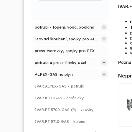
IVAR.
potrubí - topení, voda, podlaha
p
p
lisovací šroubení, spojky pro ALPEX PRESS
o
m
press tvarovky, spojky pro PEX
v
Pozná
potrubí a press fitinky ocel
ALPEX-GAS na plyn
Nejpr
IVAR.ALPEX-GAS - potrubí
IVAR.KOT-GAS - chráničky
IVAR.PT 5700-GAS (R) - vsuvky
IVAR.PT 5710-GAS - kolena