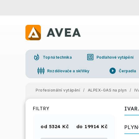
whatshot
nfc
Topná technika
Podlahové vytápění
settings_input_component
play_circle_filled
Rozdělovače a skříňky
Čerpadla
Profesionální vytápění
/
ALPEX-GAS na plyn
/
IV
IVAR
FILTRY
5324
Kč
19914
Kč
PLYN