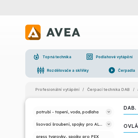
whatshot
nfc
Topná technika
Podlahové vytápění
settings_input_component
play_circle_filled
Rozdělovače a skříňky
Čerpadla
Profesionální vytápění
/
Čerpací technika DAB
/
DAB.
potrubí - topení, voda, podlaha
lisovací šroubení, spojky pro ALPEX PRESS
OVLÁ
press tvarovky, spojky pro PEX