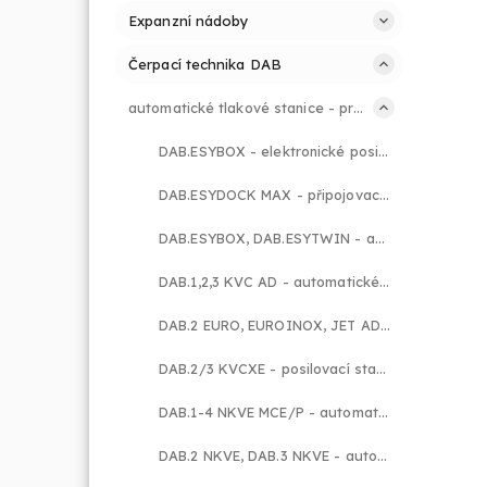
Expanzní nádoby
Čerpací technika DAB
automatické tlakové stanice - průmysl
DAB.ESYBOX - elektronické posilovací stanice
DAB.ESYDOCK MAX - připojovací základny
DAB.ESYBOX, DAB.ESYTWIN - automatické tlakové stanice s frekv. měničem
DAB.1,2,3 KVC AD - automatické tlakové stanice s frekv. měničem
DAB.2 EURO, EUROINOX, JET AD - automatické tlakové stanice s frekv. měničem
DAB.2/3 KVCXE - posilovací stanice s frekv. měničem
DAB.1-4 NKVE MCE/P - automatické tlakové stanice s frekv. měničem
DAB.2 NKVE, DAB.3 NKVE - automatické tlakové stanice s frekv. měničem