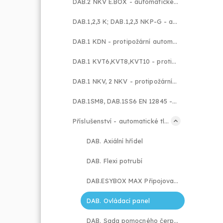
DAB.2 NKV E.BOX - automatické tlakové stanice
DAB.1,2,3 K; DAB.1,2,3 NKP-G - automatické tlakové stanice
DAB.1 KDN - protipožární automatické stanice EN12845
DAB.1 KVT6,KVT8,KVT10 - protipožární automatické stanice
DAB.1 NKV, 2 NKV - protipožární stanice EN 12845 s vertikálními čerpadly
DAB.1SM8, DAB.1SS6 EN 12845 - protipožární stanice dle EN 12845 s ponornými čerp.
Příslušenství - automatické tlakové stanice
DAB. Axiální hřídel
DAB. Flexi potrubí
DAB.ESYBOX MAX Připojovací kit
DAB. Ovládací panel
DAB. Sada pomocného čerpadla