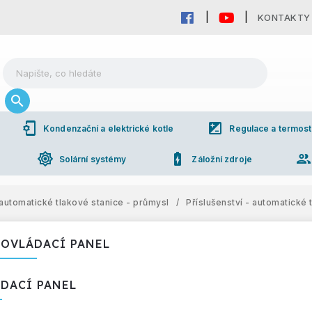
KONTAKTY
phonelink_setup
iso
Kondenzační a elektrické kotle
Regulace a termost
brightness_high
battery_charging_full
grou
Solární systémy
Záložní zdroje
automatické tlakové stanice - průmysl
/
Příslušenství - automatické 
 OVLÁDACÍ PANEL
DACÍ PANEL