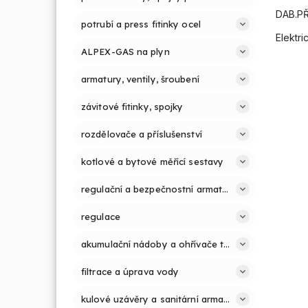
DAB.P
potrubí a press fitinky ocel
Elektr
ALPEX-GAS na plyn
armatury, ventily, šroubení
závitové fitinky, spojky
rozdělovače a příslušenství
kotlové a bytové měřící sestavy
regulační a bezpečnostní armatury
regulace
akumulační nádoby a ohřívače teplé vody
filtrace a úprava vody
kulové uzávěry a sanitární armatury