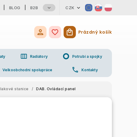
BLOG
B2B
CZK
Prázdný košík
Nákupní košík
view_week
trip_origin
aty
Radiátory
Potrubí a spojky
p
phone
Velkoobchodní spolupráce
Kontakty
tlakové stanice
/
DAB. Ovládací panel