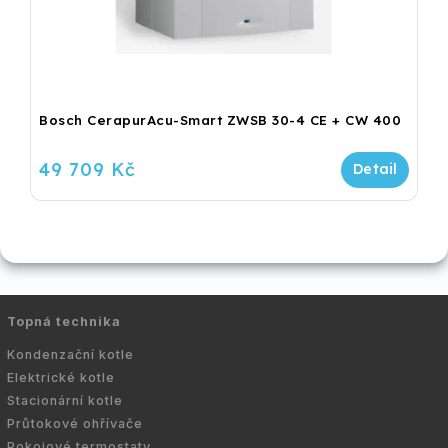
Bosch CerapurAcu-Smart ZWSB 30-4 CE + CW 400
49 709 Kč
Topná technika
Kondenzační kotle
Elektrické kotle
Stacionární kotle
Průtokové ohřívače
Pokojové termostaty