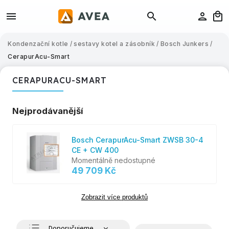
Kondenzační kotle
/
sestavy kotel a zásobník
/
Bosch Junkers
/
CerapurAcu-Smart
CERAPURACU-SMART
Nejprodávanější
Bosch CerapurAcu-Smart ZWSB 30-4
CE + CW 400
Momentálně nedostupné
49 709 Kč
Zobrazit více produktů
Doporučujeme