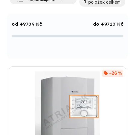
1
položek celkem
Nejlevnější
Nejdražší
49709
Kč
49710
Kč
Nejprodávanější
Abecedně
–26 %