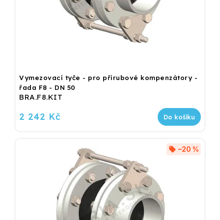
Vymezovací tyče - pro přírubové kompenzátory -
řada F8 - DN 50
BRA.F8.KIT
2 242 Kč
Do košíku
–20 %