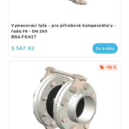
Vymezovací tyče - pro přírubové kompenzátory -
řada F8 - DN 200
BRA.F8.KIT
3 547 Kč
Do košíku
–19 %