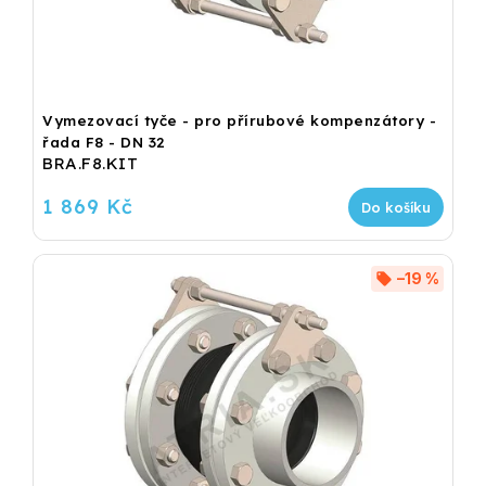
Vymezovací tyče - pro přírubové kompenzátory -
řada F8 - DN 32
BRA.F8.KIT
1 869 Kč
Do košíku
–19 %