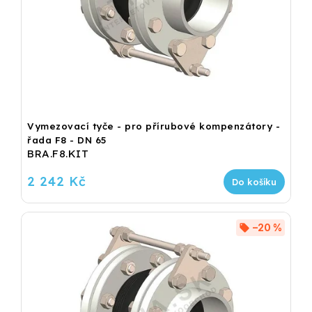
Vymezovací tyče - pro přírubové kompenzátory -
řada F8 - DN 65
BRA.F8.KIT
2 242 Kč
Do košíku
–20 %