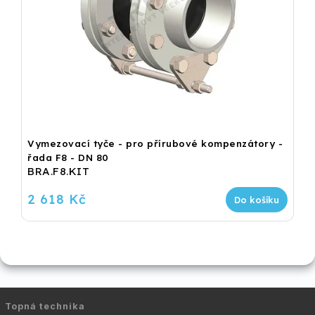
Vymezovací tyče - pro přírubové kompenzátory -
řada F8 - DN 80
BRA.F8.KIT
2 618 Kč
Do košíku
Topná technika