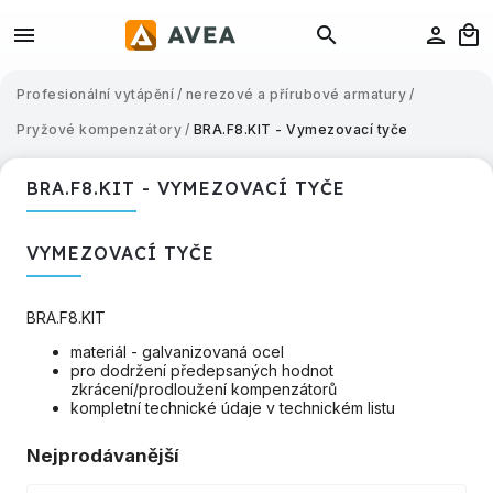
Profesionální vytápění
/
nerezové a přírubové armatury
/
Pryžové kompenzátory
/
BRA.F8.KIT - Vymezovací tyče
BRA.F8.KIT - VYMEZOVACÍ TYČE
VYMEZOVACÍ TYČE
BRA.F8.KIT
materiál - galvanizovaná ocel
pro dodržení předepsaných hodnot
zkrácení/prodloužení kompenzátorů
kompletní technické údaje v technickém listu
Nejprodávanější