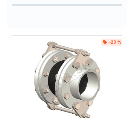
Abecedně
–20 %