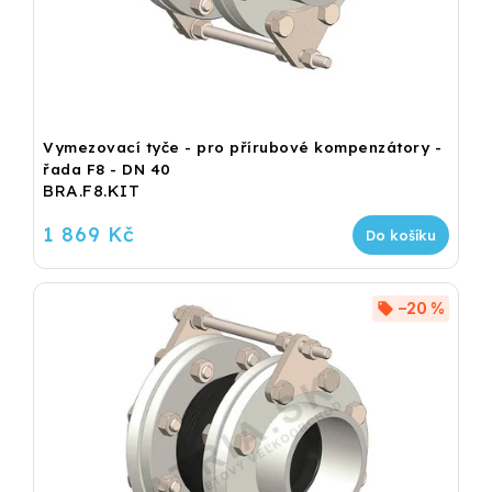
Vymezovací tyče - pro přírubové kompenzátory -
řada F8 - DN 40
BRA.F8.KIT
1 869 Kč
Do košíku
–20 %