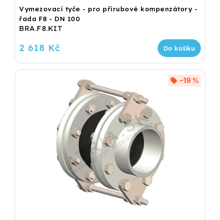
Vymezovací tyče - pro přírubové kompenzátory -
řada F8 - DN 100
BRA.F8.KIT
2 618 Kč
Do košíku
–19 %