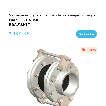
Vymezovací tyče - pro přírubové kompenzátory -
řada F8 - DN 150
BRA.F8.KIT
3 190 Kč
Do košíku
–19 %