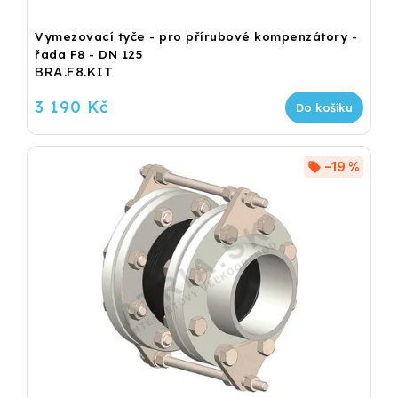
Vymezovací tyče - pro přírubové kompenzátory -
řada F8 - DN 125
BRA.F8.KIT
3 190 Kč
Do košíku
–19 %