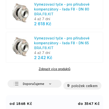
Vymezovací tyče - pro přírubové
kompenzátory - řada F8 - DN 80
BRA.F8.KIT
4 až 7 dní
2 618 Kč
Vymezovací tyče - pro přírubové
kompenzátory - řada F8 - DN 65
BRA.F8.KIT
4 až 7 dní
2 242 Kč
Zobrazit více produktů
Doporučujeme
9
položek celkem
Nejlevnější
Nejdražší
1868
Kč
3547
Kč
Nejprodávanější