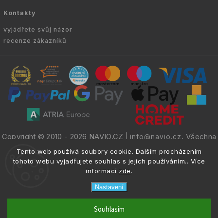
Kontakty
vyjádřete svůj názor
recenze zákazníků
Copyright © 2010 -
2026
NAVIO.CZ
|
. Všechna
info@navio.cz
práva vyhrazena.
Tento web používá soubory cookie. Dalším procházením
tohoto webu vyjadřujete souhlas s jejich používáním.. Více
informací
zde
.
Nastavení
email
info@navio.cz
Souhlasím