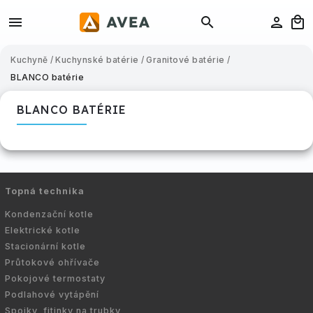
Kuchyně
/
Kuchynské batérie
/
Granitové batérie
/
BLANCO batérie
BLANCO BATÉRIE
Topná technika
Kondenzační kotle
Elektrické kotle
Stacionární kotle
Průtokové ohřívače
Pokojové termostaty
Podlahové vytápění
Spojky, fitinky na trubky