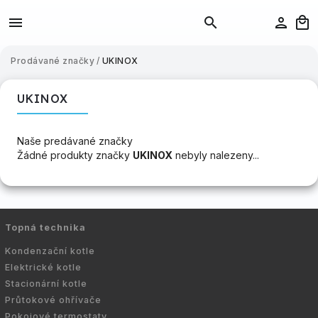
Prodávané značky
/
UKINOX
UKINOX
Naše predávané značky
Žádné produkty značky
UKINOX
nebyly nalezeny...
Topná technika
Kondenzační kotle
Elektrické kotle
Stacionární kotle
Průtokové ohřívače
Pokojové termostaty