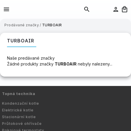
Prodávané značky
/
TURBOAIR
TURBOAIR
Naše predávané značky
Žádné produkty značky
TURBOAIR
nebyly nalezeny...
Topná technika
Kondenzační kotle
Elektrické kotle
Stacionární kotle
Průtokové ohřívače
Pokojové termostaty