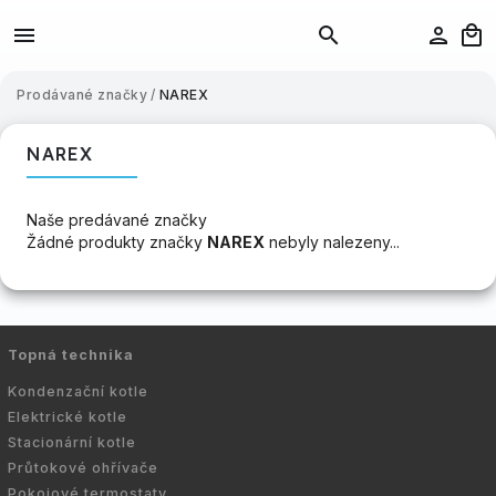
Prodávané značky
/
NAREX
NAREX
Naše predávané značky
Žádné produkty značky
NAREX
nebyly nalezeny...
Topná technika
Kondenzační kotle
Elektrické kotle
Stacionární kotle
Průtokové ohřívače
Pokojové termostaty